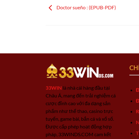
Doctor sueño : (EPUB-PDF)
CH
33WIN
là nhà cái hàng đầu tại
Đ
Châu Á, mang đến trải nghiệm cá
Đ
cược đỉnh cao với đa dạng sản
phẩm như thể thao, casino trực
R
tuyến, game bài, bắn cá và xổ số.
N
Được cấp phép hoạt động hợp
T
pháp, 33WINDS.COM cam kết