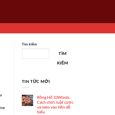
Tìm kiếm
TÌM
KIẾM
TIN TỨC MỚI
zu
Rồng Hổ 33Winds:
Cách chơi, luật cược
và mẹo vào tiền dễ
ine
hiểu
d