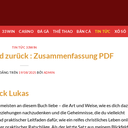
33WIN
CASINO
ĐÁ GÀ
THỂ THAO
BẮN CÁ
TIN TỨC
XỔ SỐ
TIN TỨC 33WIN
und zurück : Zusammenfassung PDF
 ĐĂNG TRÊN
19/08/2025
BỞI
ADMIN
ück Lukas
am meisten an diesem Buch liebe – die Art und Weise, wie es dich da
Beziehungen nachzudenken und die Geheimnisse, die du vielleicht
d praktischer Leitfaden dafür, wie ein reifes christliches Leben onl
ler praktischer Ratschläge. Als der letzte Satz aus meinem Blickfel