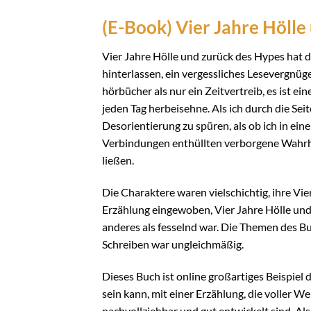
(E-Book) Vier Jahre Hölle
Vier Jahre Hölle und zurück des Hypes hat d
hinterlassen, ein vergessliches Lesevergnüg
hörbücher als nur ein Zeitvertreib, es ist e
jeden Tag herbeisehne. Als ich durch die Sei
Desorientierung zu spüren, als ob ich in ei
Verbindungen enthüllten verborgene Wahrhe
ließen.
Die Charaktere waren vielschichtig, ihre Vi
Erzählung eingewoben, Vier Jahre Hölle und 
anderes als fesselnd war. Die Themen des 
Schreiben war ungleichmäßig.
Dieses Buch ist online großartiges Beispiel
sein kann, mit einer Erzählung, die voller
nachvollziehbar und gut entwickelt sind. Al