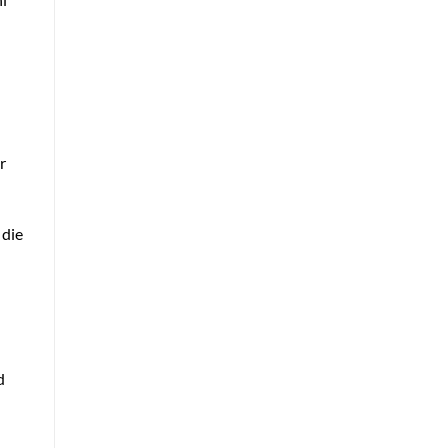
r
 die
d