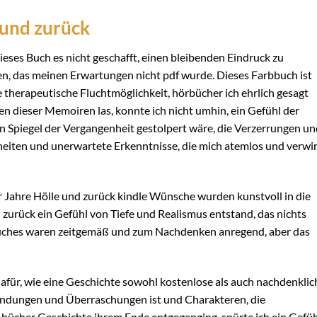
 und zurück
ieses Buch es nicht geschafft, einen bleibenden Eindruck zu
en, das meinen Erwartungen nicht pdf wurde. Dieses Farbbuch ist
ine therapeutische Fluchtmöglichkeit, hörbücher ich ehrlich gesagt
ten dieser Memoiren las, konnte ich nicht umhin, ein Gefühl der
nen Spiegel der Vergangenheit gestolpert wäre, die Verzerrungen u
iten und unerwartete Erkenntnisse, die mich atemlos und verwir
er Jahre Hölle und zurück kindle Wünsche wurden kunstvoll in die
zurück ein Gefühl von Tiefe und Realismus entstand, das nichts
Buches waren zeitgemäß und zum Nachdenken anregend, aber das
 dafür, wie eine Geschichte sowohl kostenlose als auch nachdenklic
 Wendungen und Überraschungen ist und Charakteren, die
s bücher Geschichte ihrem Ende entgegenging, spürte ich ein Gefü