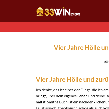
Chuyển
đến
nội
dung
Vier Jahre Hölle 
ĐÃ
Vier Jahre Hölle und zur
Ich denke, das ist eines der Dinge, die ich 
bringt, über dein eigenes Leben und deine 
hältst. Smiths Buch ist ein nachdenklicher un
Es ist sowohl theologisch solide als auch vol