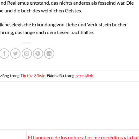
d Realismus entstand, das nichts anderes als fesselnd war. Die
e und die buch des weiblichen Geistes.
liche, elegische Erkundung von Liebe und Verlust, ein bucher
ahrung, das lange nach dem Lesen nachhallte.
 đăng trong
Tin tức 33win
. Đánh dấu trang
permalink
.
El banquero de los pobres: Los microcréditos y la bat