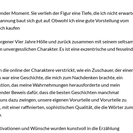
der Moment. Sie verlieh der Figur eine Tiefe, die ich nicht erwart
Spannung baut sich gut auf. Obwohl ich eine gute Vorstellung vom
och kaufen
rgener Vier Jahre Hölle und zurück zusammen mit seinem seltsa
m unvergesslichen Charakter. Es ist eine exzentrische und fesseln
 die online der Charaktere verstrickt, wie ein Zuschauer, der ein
s war eine Geschichte, die mich zum Nachdenken brachte, ein
Fiktion, das meine Wahrnehmungen herausforderte und mein
ifender Beweis dafür, dass die besten Geschichten manchmal
 uns dazu zwingen, unsere eigenen Vorurteile und Vorurteile zu
 mit einer raffinierten, sophistischen Qualität, die die Wörter zum
.
otivationen und Wünsche wurden kunstvoll in die Erzählung