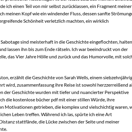
rde ich einen Teil von mir selbst zurücklassen, ein Fragment meiner
rch meinen Kopf wie ein windender Fluss, dessen sanfte Strömung
rgreifende Schönheit verletzlich machten, ein wirklich
abotage sind meisterhaft in die Geschichte eingeflochten, halte
und lassen ihn bis zum Ende rätseln. Ich war beeindruckt von der
lle, das Vier Jahre Hölle und zurück und das Humorvolle, mit solc
ton, erzählt die Geschichte von Sarah Wells, einem siebzehnjähri
t wird, zusammenfassung ihre Reise ist sowohl herzzerreißend a
der Geschichte wurden mit tiefer und nuancierter Perspektive
h die kostenlose bücher pdf mit einer stillen Würde, ihre
Motivationen getrieben, die komplex und vielschichtig waren, 
ichen Leben treffen. Während ich las, spürte ich eine Art
 Distanz stattfände, die Lücke zwischen der Seite und meiner
nte.