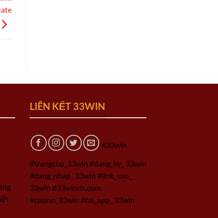
tate
LIÊN KẾT 33WIN
#33win
#trangchu_33win #dang_ky_ 33win
#dang_nhap_ 33win #link_vao_
ờng
33win #33winds.com
iệt
#casino_33win #tai_app_ 33win