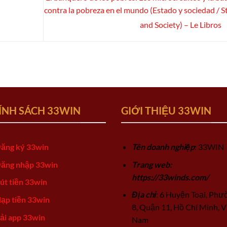
contra la pobreza en el mundo (Estado y sociedad / S
and Society) – Le Libros
ÍNH SÁCH 33WIN
GIỚI THIỆU 33WIN
ăng ký 33win
Tên doanh nghiệp
: 33WIN
ăng nhập 33win
Trang web:
https://33winds.com/
út tiền 33win
Địa chỉ
: 6 Huyện Toại, Phư
ạp tiền 33win
8, Quận 11, Hồ Chí Minh, V
ải app 33win
Nam