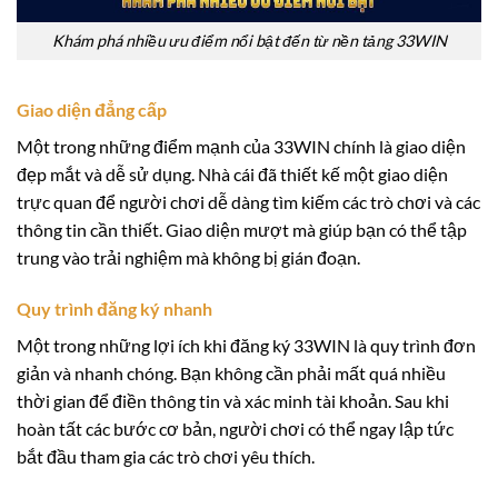
Khám phá nhiều ưu điểm nổi bật đến từ nền tảng 33WIN
Giao diện đẳng cấp
Một trong những điểm mạnh của 33WIN chính là giao diện
đẹp mắt và dễ sử dụng. Nhà cái đã thiết kế một giao diện
trực quan để người chơi dễ dàng tìm kiếm các trò chơi và các
thông tin cần thiết. Giao diện mượt mà giúp bạn có thể tập
trung vào trải nghiệm mà không bị gián đoạn.
Quy trình đăng ký nhanh
Một trong những lợi ích khi đăng ký 33WIN là quy trình đơn
giản và nhanh chóng. Bạn không cần phải mất quá nhiều
thời gian để điền thông tin và xác minh tài khoản. Sau khi
hoàn tất các bước cơ bản, người chơi có thể ngay lập tức
bắt đầu tham gia các trò chơi yêu thích.