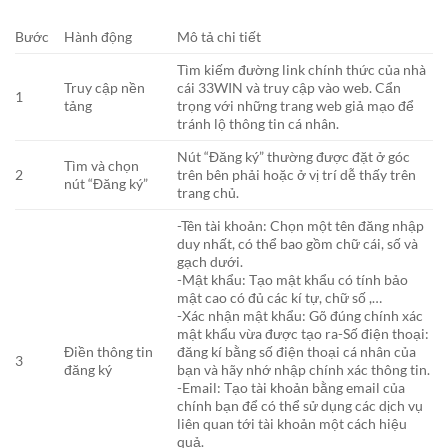
Bước
Hành động
Mô tả chi tiết
Tìm kiếm đường link chính thức của nhà
Truy cập nền
cái 33WIN và truy cập vào web. Cẩn
1
tảng
trọng với những trang web giả mạo để
tránh lộ thông tin cá nhân.
Nút “Đăng ký” thường được đặt ở góc
Tìm và chọn
2
trên bên phải hoặc ở vị trí dễ thấy trên
nút “Đăng ký”
trang chủ.
-Tên tài khoản: Chọn một tên đăng nhập
duy nhất, có thể bao gồm chữ cái, số và
gạch dưới.
-Mật khẩu: Tạo mật khẩu có tính bảo
mật cao có đủ các kí tự, chữ số ,…
-Xác nhận mật khẩu: Gõ đúng chính xác
mật khẩu vừa được tạo ra-Số điện thoại:
Điền thông tin
đăng kí bằng số điện thoại cá nhân của
3
đăng ký
bạn và hãy nhớ nhập chính xác thông tin.
-Email: Tạo tài khoản bằng email của
chính bạn để có thể sử dụng các dịch vụ
liên quan tới tài khoản một cách hiệu
quả.