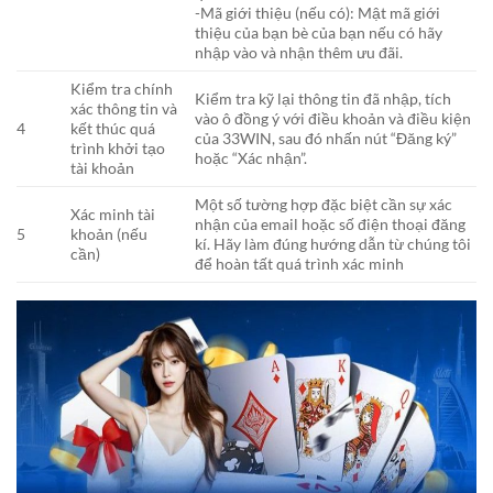
-Mã giới thiệu (nếu có): Mật mã giới
thiệu của bạn bè của bạn nếu có hãy
nhập vào và nhận thêm ưu đãi.
Kiểm tra chính
Kiểm tra kỹ lại thông tin đã nhập, tích
xác thông tin và
vào ô đồng ý với điều khoản và điều kiện
4
kết thúc quá
của 33WIN, sau đó nhấn nút “Đăng ký”
trình khởi tạo
hoặc “Xác nhận”.
tài khoản
Một số tường hợp đặc biệt cần sự xác
Xác minh tài
nhận của email hoặc số điện thoại đăng
5
khoản (nếu
kí. Hãy làm đúng hướng dẫn từ chúng tôi
cần)
để hoàn tất quá trình xác minh