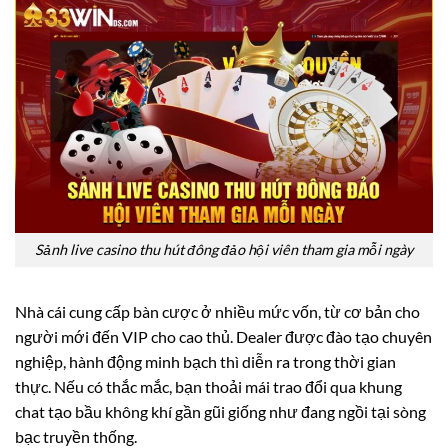
Sảnh live casino thu hút đông đảo hội viên tham gia mỗi ngày
Nhà cái cung cấp bàn cược ở nhiều mức vốn, từ cơ bản cho
người mới đến VIP cho cao thủ. Dealer được đào tạo chuyên
nghiệp, hành động minh bạch thì diễn ra trong thời gian
thực. Nếu có thắc mắc, bạn thoải mái trao đổi qua khung
chat tạo bầu không khí gần gũi giống như đang ngồi tại sòng
bạc truyền thống.