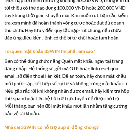
Mức nạp tối thiểu thường khoảng 50.000 VND, trong khi rút
tối thiểu có thể dao động 100.000 VND hoặc 200.000 VND
tùy khung thời gian khuyến mãi. Khi muốn rút, bạn cần kiểm
tra xem mình đã hoàn thành vòng cược hoặc đạt đủ doanh
thu chưa. Hãy lưu ý đến quy tắc nạp-rút chung, nếu chưa
đáp ứng điều kiện, lệnh có thể bị từ chối hoặc tạm hoãn.
Tôi quên mật khẩu 33WIN thì phải làm sao?
Bạn có thể dùng chức năng Quên mật khẩu ngay tại trang
đăng nhập. Hệ thống sẽ gửi mã OTP hoặc link reset qua
email, số điện thoại liên kết. Để an toàn, hãy chọn mật khẩu
mới phức tạp, kết hợp số, ký tự và không trùng mật khẩu cũ.
Nếu gặp rắc rối khi không nhận được email, hãy kiểm tra hộp
thư spam hoặc liên hệ hỗ trợ trực tuyến để được hỗ trợ.
Mỗi tháng, bạn nên đổi mật khẩu một lần nhằm tăng cường
bảo vệ tài khoản.
Nhà cái 33WIN có hỗ trợ app di động không?