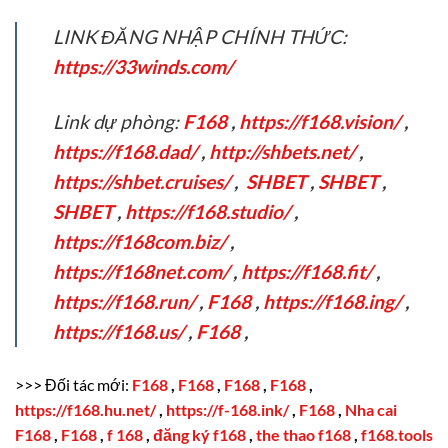
LINK ĐĂNG NHẬP CHÍNH THỨC:
https://33winds.com/
Link dự phòng:
F168
,
https://f168.vision/
,
https://f168.dad/
,
http://shbets.net/
,
https://shbet.cruises/
,
SHBET
,
SHBET
,
SHBET
,
https://f168.studio/
,
https://f168com.biz/
,
https://f168net.com/
,
https://f168.fit/
,
https://f168.run/
,
F168
,
https://f168.ing/
,
https://f168.us/
,
F168
,
>>> Đối tác mới:
F168
,
F168
,
F168
,
F168
,
https://f168.hu.net/
,
https://f-168.ink/
,
F168
,
Nha cai
F168
,
F168
,
f 168
,
đăng ký f168
,
the thao f168
,
f168.tools