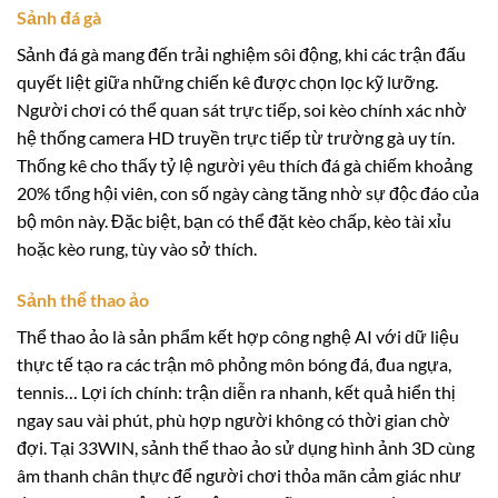
Sảnh đá gà
Sảnh đá gà mang đến trải nghiệm sôi động, khi các trận đấu
quyết liệt giữa những chiến kê được chọn lọc kỹ lưỡng.
Người chơi có thể quan sát trực tiếp, soi kèo chính xác nhờ
hệ thống camera HD truyền trực tiếp từ trường gà uy tín.
Thống kê cho thấy tỷ lệ người yêu thích đá gà chiếm khoảng
20% tổng hội viên, con số ngày càng tăng nhờ sự độc đáo của
bộ môn này. Đặc biệt, bạn có thể đặt kèo chấp, kèo tài xỉu
hoặc kèo rung, tùy vào sở thích.
Sảnh thể thao ảo
Thể thao ảo là sản phẩm kết hợp công nghệ AI với dữ liệu
thực tế tạo ra các trận mô phỏng môn bóng đá, đua ngựa,
tennis… Lợi ích chính: trận diễn ra nhanh, kết quả hiển thị
ngay sau vài phút, phù hợp người không có thời gian chờ
đợi. Tại 33WIN, sảnh thể thao ảo sử dụng hình ảnh 3D cùng
âm thanh chân thực để người chơi thỏa mãn cảm giác như