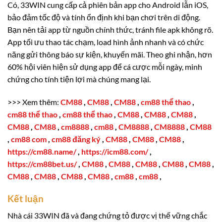
Có, 33WIN cung cấp cả phiên bản app cho Android lẫn iOS,
bảo đảm tốc độ và tính ổn định khi bạn chơi trên di động.
Bạn nên tải app từ nguồn chính thức, tránh file apk không rõ.
App tối ưu thao tác chạm, load hình ảnh nhanh và có chức
năng gửi thông báo sự kiện, khuyến mãi. Theo ghi nhận, hơn
60% hội viên hiện sử dụng app để cá cược mỗi ngày, minh
chứng cho tính tiện lợi mà chúng mang lại.
>>> Xem thêm:
CM88
,
CM88
,
CM88
,
cm88 thể thao
,
cm88 thể thao
,
cm88 thể thao
,
CM88
,
CM88
,
CM88
,
CM88
,
CM88
,
cm8888
,
cm88
,
CM8888
,
CM8888
,
CM88
,
cm88 com
,
cm88 đăng ký
,
CM88
,
CM88
,
CM88
,
https://cm88.name/
,
https://icm88.com/
,
https://cm88bet.us/
,
CM88
,
CM88
,
CM88
,
CM88
,
CM88
,
CM88
,
CM88
,
CM88
,
CM88
,
cm88
,
cm88
,
Kết luận
Nhà cái 33WIN đã và đang chứng tỏ được vị thế vững chắc