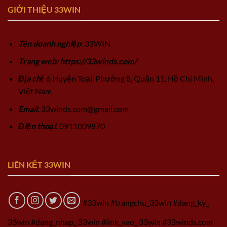
GIỚI THIỆU 33WIN
Tên doanh nghiệp
: 33WIN
Trang web: https://33winds.com/
Địa chỉ
: 6 Huyện Toại, Phường 8, Quận 11, Hồ Chí Minh,
Việt Nam
Email
:
33winds.com@gmail.com
Điện thoại
: 0911009870
LIÊN KẾT 33WIN
#33win #trangchu_33win #dang_ky_
33win #dang_nhap_ 33win #link_vao_ 33win #33winds.com