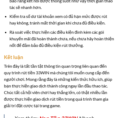
bảo rằng kết nối được thông suốt như vậy thời gian thao
tác sẽ nhanh hơn.
Kiểm tra số dư tài khoản xem có đủ hạn mức được rút
hay không, tránh mất thời gian khi chưa đủ điều kiện.
Rà soát việc thực hiện các điều kiện đính kèm các gói
khuyến mãi đã hoàn thành chưa, nếu chưa hãy hoàn thiện
nốt để đảm bảo đủ điều kiện rút thưởng.
Kết luận
Trên đây là tất tần tật thông tin quan trọng liên quan đến
quy trình rút tiền 33WIN mà chúng tôi muốn cung cấp đến
người chơi. Mong rằng đây là những kiến thức hữu ích, giúp
bạn thực hiện giao dịch thành công ngay lần đầu thao tác.
Chúc tất cả hội viên chơi hay thắng lớn, có thật nhiều lần
được thực hiện giao dịch rút tiền trong quá trình tham gia
giải trí đặt cược tại trang game.