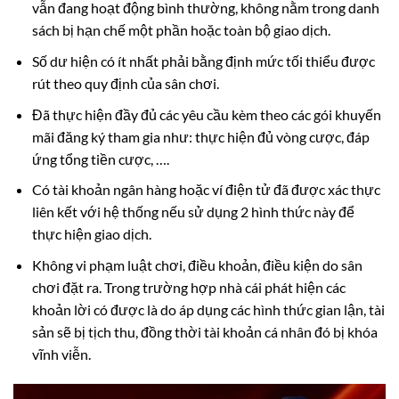
vẫn đang hoạt động bình thường, không nằm trong danh
sách bị hạn chế một phần hoặc toàn bộ giao dịch.
Số dư hiện có ít nhất phải bằng định mức tối thiểu được
rút theo quy định của sân chơi.
Đã thực hiện đầy đủ các yêu cầu kèm theo các gói khuyến
mãi đăng ký tham gia như: thực hiện đủ vòng cược, đáp
ứng tổng tiền cược, ….
Có tài khoản ngân hàng hoặc ví điện tử đã được xác thực
liên kết với hệ thống nếu sử dụng 2 hình thức này để
thực hiện giao dịch.
Không vi phạm luật chơi, điều khoản, điều kiện do sân
chơi đặt ra. Trong trường hợp nhà cái phát hiện các
khoản lời có được là do áp dụng các hình thức gian lận, tài
sản sẽ bị tịch thu, đồng thời tài khoản cá nhân đó bị khóa
vĩnh viễn.