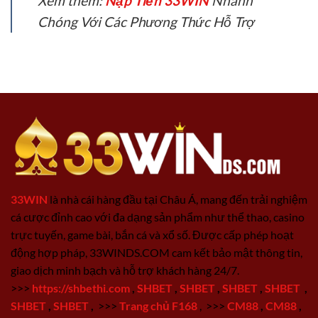
Xem thêm:
Nạp Tiền 33WIN
Nhanh
Chóng Với Các Phương Thức Hỗ Trợ
33WIN
là nhà cái hàng đầu tại Châu Á, mang đến trải nghiệm
cá cược đỉnh cao với đa dạng sản phẩm như thể thao, casino
trực tuyến, game bài, bắn cá và xổ số. Được cấp phép hoạt
động hợp pháp, 33WINDS.COM cam kết bảo mật thông tin,
giao dịch minh bạch và hỗ trợ khách hàng 24/7.
>>>
https://shbethi.com
,
SHBET
,
SHBET
,
SHBET
,
SHBET
,
SHBET
,
SHBET
,
>>>
Trang chủ F168
,
>>>
CM88
,
CM88
,