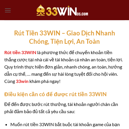
Chuyển
đến
nội
dung
Rút Tiền 33WIN – Giao Dịch Nhanh
Chóng, Tiện Lợi, An Toàn
Rút tiền 33WIN
là phương thức để chuyển khoản tiền
thắng cược tại nhà cái về tài khoản cá nhân an toàn, tiện lợi.
Quy trình thực hiện đơn giản, nhanh chóng, an toàn, hướng
dẫn cụ thể, … mang đến sự hài lòng tuyệt đối cho hội viên.
Cùng
33win
khám phá ngay!
Điều kiện cần có để được rút tiền 33WIN
Để đến được bước rút thưởng, tài khoản người chân cần
phải đảm bảo đủ tất cả yêu cầu sau:
Muốn rút tiền 33WIN bắt buộc tài khoản game của bạn