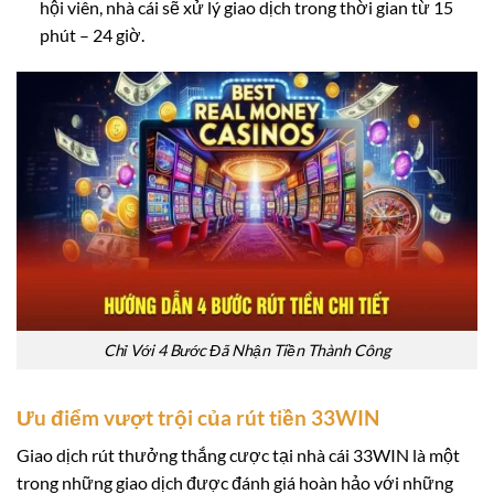
hội viên, nhà cái sẽ xử lý giao dịch trong thời gian từ 15
phút – 24 giờ.
Chỉ Với 4 Bước Đã Nhận Tiền Thành Công
Ưu điểm vượt trội của rút tiền 33WIN
Giao dịch rút thưởng thắng cược tại nhà cái 33WIN là một
trong những giao dịch được đánh giá hoàn hảo với những