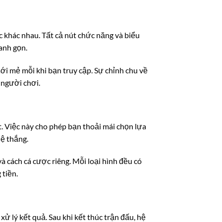
 khác nhau. Tất cả nút chức năng và biểu
anh gọn.
ới mẻ mỗi khi bạn truy cập. Sự chỉnh chu về
 người chơi.
ạt. Việc này cho phép bạn thoải mái chọn lựa
lệ thắng.
 cách cá cược riêng. Mỗi loại hình đều có
 tiền.
xử lý kết quả. Sau khi kết thúc trận đấu, hệ