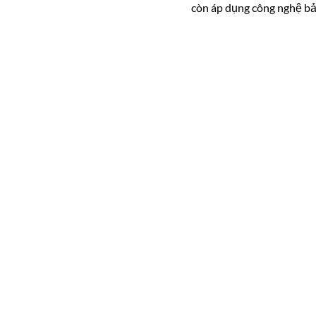
còn áp dụng công nghệ bảo