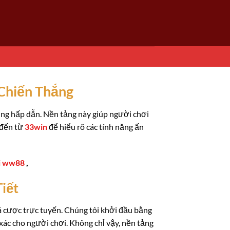
Chiến Thắng
cùng hấp dẫn. Nền tảng này giúp người chơi
 đến từ
33win
để hiểu rõ các tính năng ấn
i ww88
,
iết
á cược trực tuyến. Chúng tôi khởi đầu bằng
xác cho người chơi. Không chỉ vậy, nền tảng