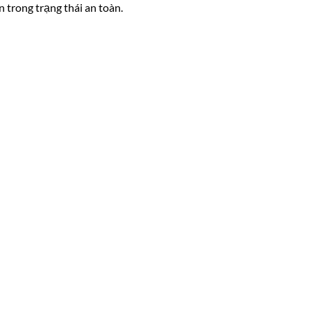
 trong trạng thái an toàn.