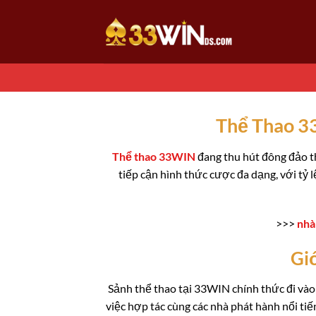
Chuyển
đến
nội
dung
Thể Thao 3
Thể thao 33WIN
đang thu hút đông đảo th
tiếp cận hình thức cược đa dạng, với tỷ 
>>>
nhà
Gi
Sảnh thể thao tại 33WIN chính thức đi vào
việc hợp tác cùng các nhà phát hành nổi ti