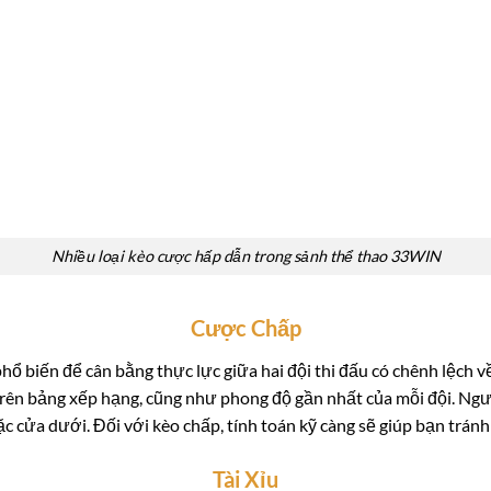
Nhiều loại kèo cược hấp dẫn trong sảnh thể thao 33WIN
Cược Chấp
hổ biến để cân bằng thực lực giữa hai đội thi đấu có chênh lệch v
 trên bảng xếp hạng, cũng như phong độ gần nhất của mỗi đội. Người
c cửa dưới. Đối với kèo chấp, tính toán kỹ càng sẽ giúp bạn tránh 
Tài Xỉu