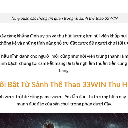
Tổng quan các thông tin quan trọng về sảnh thể thao 33WIN
y càng khẳng định uy tín và thu hút lượng lớn hội viên khắp nơi th
 thống kê và những tính năng hỗ trợ đặt cược để người chơi tối ư
g hậu hĩnh dành cho người mới cũng như hội viên trung thành là
inh bạch, chúng tôi cam kết mang lại trải nghiệm thuận tiện cùn
hàng.
i Bật Từ Sảnh Thể Thao 33WIN Thu H
h vượt trội để cổng game vươn lên dẫn đầu thị trường hiện nay. 
mạnh độc đáo của sân chơi trong phần dưới đây.