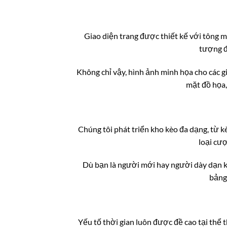
Giao diện trang được thiết kế với tông 
tượng đ
Không chỉ vậy, hình ảnh minh họa cho các g
mặt đồ họa,
Chúng tôi phát triển kho kèo đa dạng, từ kè
loại cượ
Dù bạn là người mới hay người dày dạn ki
bảng 
Yếu tố thời gian luôn được đề cao tại thể t