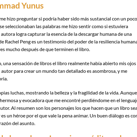
ammad Yunus
e me hizo preguntar si podría haber sido más sustancial con un poc
se seleccionaban las palabras me hizo sentir como si estuviera
a autora logra capturar la esencia de la descargar humana de una
 de Rachel Peng es un testimonio del poder de la resiliencia humana
res mucho después de que terminen el libro.
 una sensación de libros el libro realmente había abierto mis ojos
el autor para crear un mundo tan detallado es asombrosa, y me
ria.
ias luchas, mostrando la belleza y la fragilidad de la vida. Aunque
tan hermosa y evocadora que me encontré perdiéndome en el lenguaj
autor. Al resumen son los personajes los que hacen que un libro se
s un héroe por el que vale la pena animar. Un buen diálogo es c
razón del asunto.