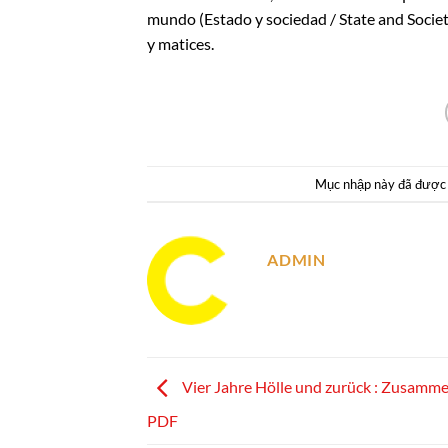
mundo (Estado y sociedad / State and Socie
y matices.
Mục nhập này đã được
ADMIN
Vier Jahre Hölle und zurück : Zusamm
PDF