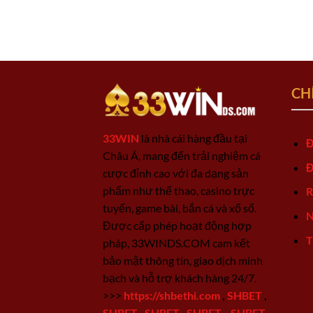
CH
33WIN
là nhà cái hàng đầu tại
Đ
Châu Á, mang đến trải nghiệm cá
Đ
cược đỉnh cao với đa dạng sản
phẩm như thể thao, casino trực
R
tuyến, game bài, bắn cá và xổ số.
N
Được cấp phép hoạt động hợp
T
pháp, 33WINDS.COM cam kết
bảo mật thông tin, giao dịch minh
bạch và hỗ trợ khách hàng 24/7.
>>>
https://shbethi.com
,
SHBET
,
SHBET
,
SHBET
,
SHBET
,
SHBET
,