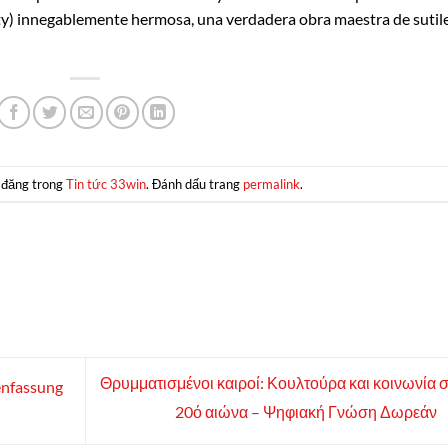
ty) innegablemente hermosa, una verdadera obra maestra de sutil
 đăng trong
Tin tức 33win
. Đánh dấu trang
permalink
.
Θρυμματισμένοι καιροί: Κουλτούρα και κοινωνία 
enfassung
20ό αιώνα – Ψηφιακή Γνώση Δωρεάν