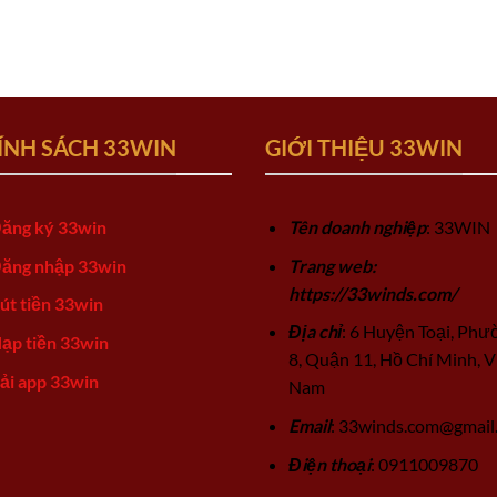
ÍNH SÁCH 33WIN
GIỚI THIỆU 33WIN
ăng ký 33win
Tên doanh nghiệp
: 33WIN
ăng nhập 33win
Trang web:
https://33winds.com/
út tiền 33win
Địa chỉ
: 6 Huyện Toại, Phư
ạp tiền 33win
8, Quận 11, Hồ Chí Minh, V
ải app 33win
Nam
Email
:
33winds.com@gmail
Điện thoại
: 0911009870