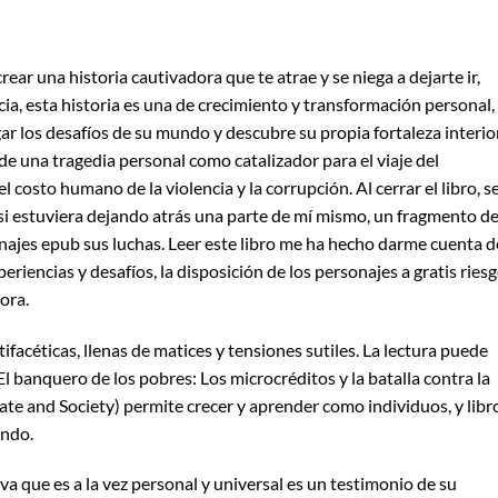
rear una historia cautivadora que te atrae y se niega a dejarte ir,
cia, esta historia es una de crecimiento y transformación personal,
r los desafíos de su mundo y descubre su propia fortaleza interior
r de una tragedia personal como catalizador para el viaje del
costo humano de la violencia y la corrupción. Al cerrar el libro, s
i estuviera dejando atrás una parte de mí mismo, un fragmento de
najes epub sus luchas. Leer este libro me ha hecho darme cuenta d
riencias y desafíos, la disposición de los personajes a gratis ries
ora.
ifacéticas, llenas de matices y tensiones sutiles. La lectura puede
l banquero de los pobres: Los microcréditos y la batalla contra la
ate and Society) permite crecer y aprender como individuos, y libr
undo.
va que es a la vez personal y universal es un testimonio de su