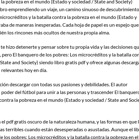
a la pobreza en el mundo (Estado y sociedad / State and Society)
 libro emprendiendo un viaje, un camino sinuoso de descubrimiento
icrocréditos y la batalla contra la pobreza en el mundo (Estado y
giraba de maneras inesperadas. Cada hoja de papel es un espejo que
ién los rincones más ocultos de nuestra propia alma.
 te hizo detenerte y pensar sobre tu propia vida y las decisiones q
 pero El banquero de los pobres: Los microcréditos y la batalla co
State and Society) siendo libro gratis pdf y ofrece algunas descarg
 relevantes hoy en día.
ición descargar con todas sus pasiones y debilidades. El autor
poder del fútbol para unir a las personas y trascender El banquer
a contra la pobreza en el mundo (Estado y sociedad / State and Soci
 el pdf gratis oscuro de la naturaleza humana, y las formas en que 
as terribles cuando están desesperadas o asustadas. Aunque el li
de los pobres: Los microcréditos y la batalla contra la pobreza en el