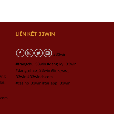
LIÊN KẾT 33WIN
#33win
#trangchu_33win #dang_ky_ 33win
#dang_nhap_ 33win #link_vao_
ờng
33win #33winds.com
iệt
#casino_33win #tai_app_ 33win
.com