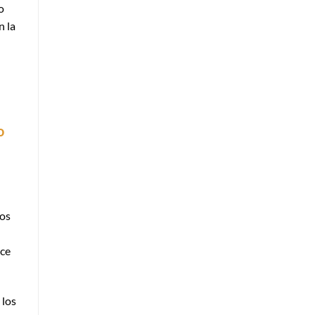
o
n la
o
los
ece
 los