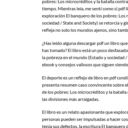
pobres: Los microcréditos y la batalla contr
tiempo. Mientras leía, me sentí como si pdf
exploración El banquero de los pobres: Los m
sociedad / State and Society) se retorcía y 
refleja no solo los mundos ajenos, sino tamb
¿Has leído alguna descargar pdf un libro que
has tomado? El libro está un poco desfasado,
la pobreza en el mundo (Estado y sociedad / 
ebook y consejos valiosos que siguen siendo
El deporte es un reflejo de libro en pdf cond
presenta resumen caso convincente sobre el 
de los pobres: Los microcréditos y la batall
las divisiones más arraigadas.
El libro es un relato apasionante que explora
personas pueden ser impulsadas a hacer cos
tenía sus defectos, la escritura El banquero 