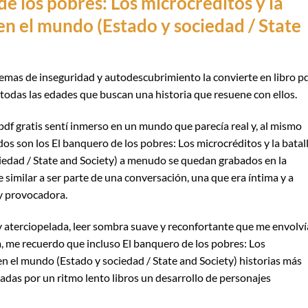
e los pobres: Los microcréditos y la
en el mundo (Estado y sociedad / State
emas de inseguridad y autodescubrimiento la convierte en libro p
 todas las edades que buscan una historia que resuene con ellos.
 pdf gratis sentí inmerso en un mundo que parecía real y, al mismo
s son los El banquero de los pobres: Los microcréditos y la batal
iedad / State and Society) a menudo se quedan grabados en la
e similar a ser parte de una conversación, una que era íntima y a
y provocadora.
a y aterciopelada, leer sombra suave y reconfortante que me envolví
ia, me recuerdo que incluso El banquero de los pobres: Los
 en el mundo (Estado y sociedad / State and Society) historias más
as por un ritmo lento libros un desarrollo de personajes