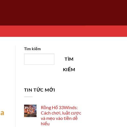
Tìm kiếm
TÌM
KIẾM
TIN TỨC MỚI
Rồng Hổ 33Winds:
la
Cách chơi, luật cược
và mẹo vào tiền dễ
hiểu