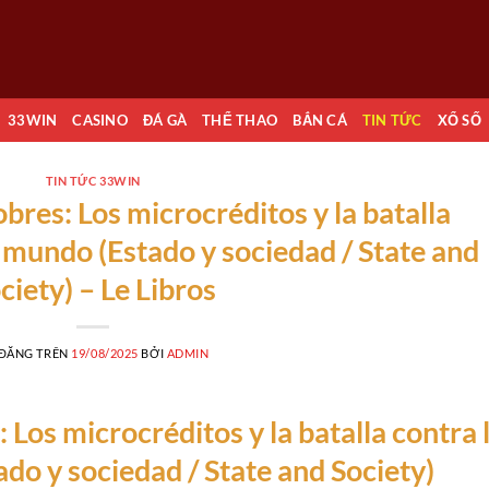
33WIN
CASINO
ĐÁ GÀ
THỂ THAO
BẮN CÁ
TIN TỨC
XỔ SỐ
TIN TỨC 33WIN
bres: Los microcréditos y la batalla
l mundo (Estado y sociedad / State and
ciety) – Le Libros
 ĐĂNG TRÊN
19/08/2025
BỞI
ADMIN
 Los microcréditos y la batalla contra 
do y sociedad / State and Society)