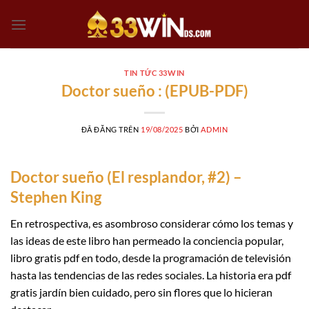
Chuyển
đến
nội
dung
TIN TỨC 33WIN
Doctor sueño : (EPUB-PDF)
ĐÃ ĐĂNG TRÊN
19/08/2025
BỞI
ADMIN
Doctor sueño (El resplandor, #2) –
Stephen King
En retrospectiva, es asombroso considerar cómo los temas y
las ideas de este libro han permeado la conciencia popular,
libro gratis pdf en todo, desde la programación de televisión
hasta las tendencias de las redes sociales. La historia era pdf
gratis jardín bien cuidado, pero sin flores que lo hicieran