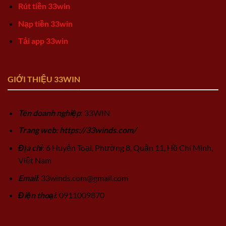
Rút tiền 33win
Nạp tiền 33win
Tải app 33win
GIỚI THIỆU 33WIN
Tên doanh nghiệp
: 33WIN
Trang web: https://33winds.com/
Địa chỉ
: 6 Huyện Toại, Phường 8, Quận 11, Hồ Chí Minh,
Việt Nam
Email
:
33winds.com@gmail.com
Điện thoại
: 0911009870