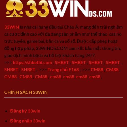
33WIN
là nhà cái hàng đầu tại Châu Á, mang đến trải nghiệm
cá cược đỉnh cao với đa dạng sản phẩm như thể thao, casino
trực tuyến, game bài, bắn cá và xổ số. Được cấp phép hoạt
động hợp pháp, 33WINDS.COM cam kết bảo mật thông tin,
giao dịch minh bạch và hỗ trợ khách hàng 24/7.
>>>
https://shbethi.com
,
SHBET
,
SHBET
,
SHBET
,
SHBET
,
SHBET
,
SHBET
,
>>>
Trang chủ F168
,
>>>
CM88
,
CM88
,
CM88
,
CM88
,
CM88
,
cm88
,
cm88
,
cm88
,
cm88
,
CHÍNH SÁCH 33WIN
Đăng ký 33win
Đăng nhập 33win