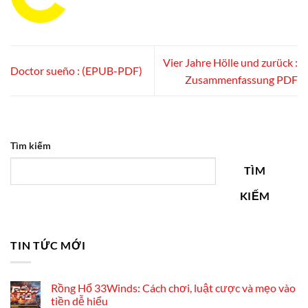
Vier Jahre Hölle und zurück :
Doctor sueño : (EPUB-PDF)
Zusammenfassung PDF
Tìm kiếm
TÌM
KIẾM
TIN TỨC MỚI
Rồng Hổ 33Winds: Cách chơi, luật cược và mẹo vào
tiền dễ hiểu