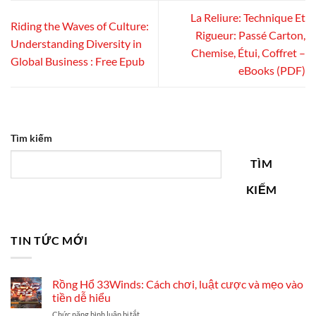
La Reliure: Technique Et
Riding the Waves of Culture:
Rigueur: Passé Carton,
Understanding Diversity in
Chemise, Étui, Coffret –
Global Business : Free Epub
eBooks (PDF)
Tìm kiếm
TÌM
KIẾM
TIN TỨC MỚI
Rồng Hổ 33Winds: Cách chơi, luật cược và mẹo vào
tiền dễ hiểu
ở
Chức năng bình luận bị tắt