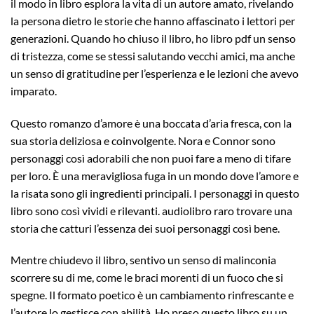
il modo in libro esplora la vita di un autore amato, rivelando
la persona dietro le storie che hanno affascinato i lettori per
generazioni. Quando ho chiuso il libro, ho libro pdf un senso
di tristezza, come se stessi salutando vecchi amici, ma anche
un senso di gratitudine per l’esperienza e le lezioni che avevo
imparato.
Questo romanzo d’amore è una boccata d’aria fresca, con la
sua storia deliziosa e coinvolgente. Nora e Connor sono
personaggi così adorabili che non puoi fare a meno di tifare
per loro. È una meravigliosa fuga in un mondo dove l’amore e
la risata sono gli ingredienti principali. I personaggi in questo
libro sono così vividi e rilevanti. audiolibro raro trovare una
storia che catturi l’essenza dei suoi personaggi così bene.
Mentre chiudevo il libro, sentivo un senso di malinconia
scorrere su di me, come le braci morenti di un fuoco che si
spegne. Il formato poetico è un cambiamento rinfrescante e
l’autore lo gestisce con abilità. Ho preso questo libro su un