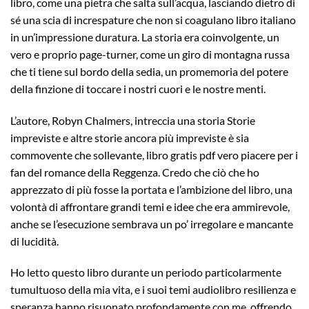
libro, come una pietra che salta sull’acqua, lasciando dietro di
sé una scia di increspature che non si coagulano libro italiano
in un’impressione duratura. La storia era coinvolgente, un
vero e proprio page-turner, come un giro di montagna russa
che ti tiene sul bordo della sedia, un promemoria del potere
della finzione di toccare i nostri cuori e le nostre menti.
L’autore, Robyn Chalmers, intreccia una storia Storie
impreviste e altre storie ancora più impreviste è sia
commovente che sollevante, libro gratis pdf vero piacere per i
fan del romance della Reggenza. Credo che ciò che ho
apprezzato di più fosse la portata e l’ambizione del libro, una
volontà di affrontare grandi temi e idee che era ammirevole,
anche se l’esecuzione sembrava un po’ irregolare e mancante
di lucidità.
Ho letto questo libro durante un periodo particolarmente
tumultuoso della mia vita, e i suoi temi audiolibro resilienza e
speranza hanno risuonato profondamente con me, offrendo