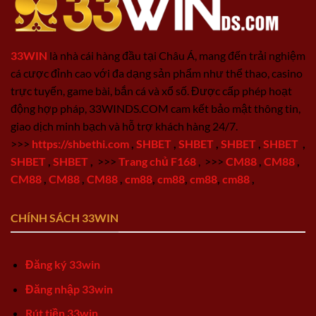
33WIN
là nhà cái hàng đầu tại Châu Á, mang đến trải nghiệm
cá cược đỉnh cao với đa dạng sản phẩm như thể thao, casino
trực tuyến, game bài, bắn cá và xổ số. Được cấp phép hoạt
động hợp pháp, 33WINDS.COM cam kết bảo mật thông tin,
giao dịch minh bạch và hỗ trợ khách hàng 24/7.
>>>
https://shbethi.com
,
SHBET
,
SHBET
,
SHBET
,
SHBET
,
SHBET
,
SHBET
,
>>>
Trang chủ F168
,
>>>
CM88
,
CM88
,
CM88
,
CM88
,
CM88
,
cm88
,
cm88
,
cm88
,
cm88
,
CHÍNH SÁCH 33WIN
Đăng ký 33win
Đăng nhập 33win
Rút tiền 33win