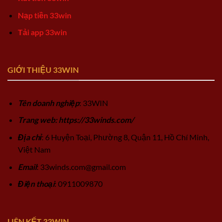
Nạp tiền 33win
Tải app 33win
GIỚI THIỆU 33WIN
Tên doanh nghiệp
: 33WIN
Trang web: https://33winds.com/
Địa chỉ
: 6 Huyện Toại, Phường 8, Quận 11, Hồ Chí Minh,
Việt Nam
Email
:
33winds.com@gmail.com
Điện thoại
: 0911009870
LIÊN KẾT 33WIN