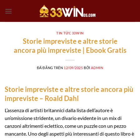
Chuyển
đến
nội
dung
TIN TỨC 33WIN
Storie impreviste e altre storie
ancora più impreviste | Ebook Gratis
ĐÃ ĐĂNG TRÊN
12/09/2025
BỞI
ADMIN
Storie impreviste e altre storie ancora più
impreviste – Roald Dahl
L’assenza di artisti britannici dalla lista dell’autore è
un’omissione stridente, un divario evidente in un mix di
canzoni altrimenti eclettico, come un puzzle con un pezzo
mancante. Uno degli aspetti più interessanti di questo libro è