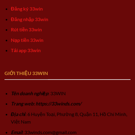
Đăng ký 33win
Đăng nhập 33win
Rút tiền 33win
Nạp tiền 33win
Tải app 33win
GIỚI THIỆU 33WIN
Tên doanh nghiệp
: 33WIN
Trang web: https://33winds.com/
Địa chỉ
: 6 Huyện Toại, Phường 8, Quận 11, Hồ Chí Minh,
Việt Nam
Email
:
33winds.com@gmail.com