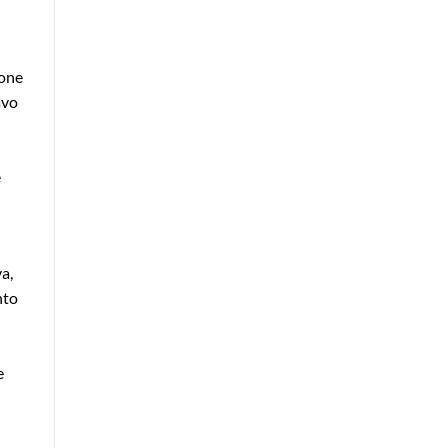
ione
avo
e
a,
nto
e