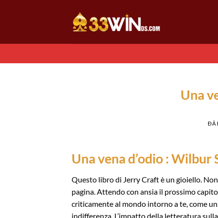
Chuyển
đến
nội
dung
Una ve
ĐÃ
Una vena d’odio : Wilbur
Questo libro di Jerry Craft è un gioiello. No
pagina. Attendo con ansia il prossimo capitol
criticamente al mondo intorno a te, come un
indifferenza. L’impatto della letteratura sul