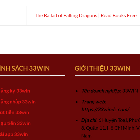
The Ballad of Falling Dragons | Read Books Free
ÍNH SÁCH 33WIN
GIỚI THIỆU 33WIN
ăng ký 33win
Tên doanh nghiệp
: 33WIN
ăng nhập 33win
Trang web:
https://33winds.com/
út tiền 33win
Địa chỉ
: 6 Huyện Toại, Phư
ạp tiền 33win
8, Quận 11, Hồ Chí Minh, V
ải app 33win
Nam