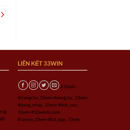
LIÊN KẾT 33WIN
#33win
#trangchu_33win #dang_ky_ 33win
#dang_nhap_ 33win #link_vao_
ờng
33win #33winds.com
iệt
#casino_33win #tai_app_ 33win