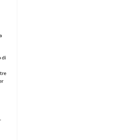
a
 di
tre
er
.