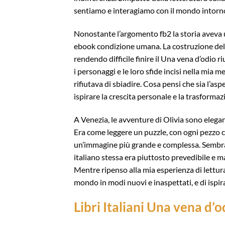
sentiamo e interagiamo con il mondo intorno
Nonostante l’argomento fb2 la storia aveva
ebook condizione umana. La costruzione del m
rendendo difficile finire il Una vena d’odio r
i personaggi e le loro sfide incisi nella mia 
rifiutava di sbiadire. Cosa pensi che sia l’as
ispirare la crescita personale e la trasforma
A Venezia, le avventure di Olivia sono elegant
Era come leggere un puzzle, con ogni pezzo c
un’immagine più grande e complessa. Sembrava
italiano stessa era piuttosto prevedibile e ma
Mentre ripenso alla mia esperienza di lettura,
mondo in modi nuovi e inaspettati, e di ispirar
Libri Italiani Una vena d’o