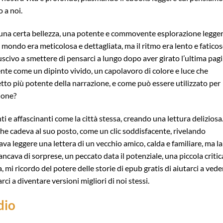
 a noi.
 una certa bellezza, una potente e commovente esplorazione legge
ondo era meticolosa e dettagliata, ma il ritmo era lento e faticos
iuscivo a smettere di pensarci a lungo dopo aver girato l’ultima pagi
mente come un dipinto vivido, un capolavoro di colore e luce che
petto più potente della narrazione, e come può essere utilizzato per
zione?
i e affascinanti come la città stessa, creando una lettura deliziosa
he cadeva al suo posto, come un clic soddisfacente, rivelando
 leggere una lettera di un vecchio amico, calda e familiare, ma la
ncava di sorprese, un peccato data il potenziale, una piccola critic
 mi ricordo del potere delle storie di epub gratis di aiutarci a veder
ci a diventare versioni migliori di noi stessi.
dio