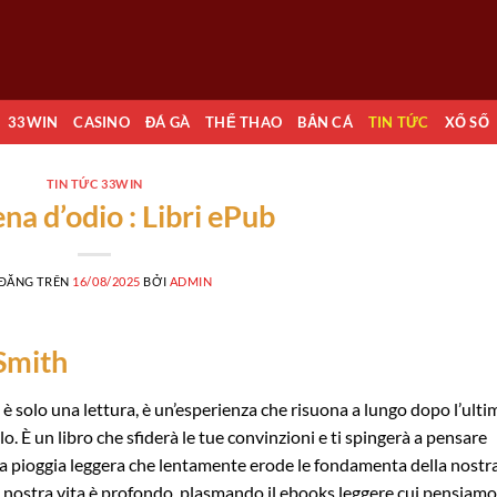
33WIN
CASINO
ĐÁ GÀ
THỂ THAO
BẮN CÁ
TIN TỨC
XỔ SỐ
TIN TỨC 33WIN
na d’odio : Libri ePub
 ĐĂNG TRÊN
16/08/2025
BỞI
ADMIN
 Smith
n è solo una lettura, è un’esperienza che risuona a lungo dopo l’ulti
o. È un libro che sfiderà le tue convinzioni e ti spingerà a pensare
a pioggia leggera che lentamente erode le fondamenta della nostr
la nostra vita è profondo, plasmando il ebooks leggere cui pensiamo