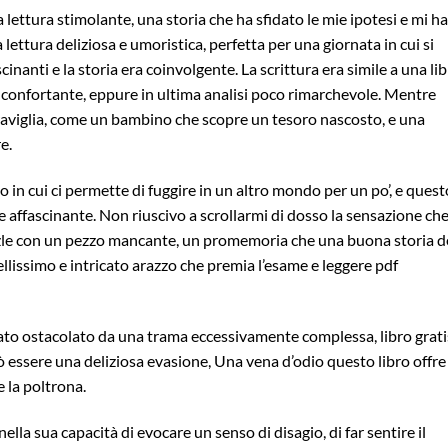
a lettura stimolante, una storia che ha sfidato le mie ipotesi e mi ha
lettura deliziosa e umoristica, perfetta per una giornata in cui si
cinanti e la storia era coinvolgente. La scrittura era simile a una li
a, confortante, eppure in ultima analisi poco rimarchevole. Mentre
eraviglia, come un bambino che scopre un tesoro nascosto, e una
e.
o in cui ci permette di fuggire in un altro mondo per un po’, e quest
e affascinante. Non riuscivo a scrollarmi di dosso la sensazione ch
zle con un pezzo mancante, un promemoria che una buona storia 
lissimo e intricato arazzo che premia l’esame e leggere pdf
stato ostacolato da una trama eccessivamente complessa, libro grati
ò essere una deliziosa evasione, Una vena d’odio questo libro offre
e la poltrona.
nella sua capacità di evocare un senso di disagio, di far sentire il