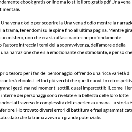
ondamente ebook gratis online ma lo stile libro gratis pdf Una vena
timentale.
a Una vena d’odio per scoprire la Una vena d’odio mentre la narraz
ella trama, tenendomi sulle spine fino all’ultima pagina. Mentre gir
do un mistero, uno che era sia affascinante che profondamente
l’autore intreccia i temi della sopravvivenza, dell’amore e della
o una narrazione che è sia emozionante che stimolante, e penso ch
prio tesoro per i fan del personaggio, offrendo una ricca varietà di
anterà ebooks i lettori più vecchi che quelli nuovi. In retrospettiv
grandi gesti, ma nei momenti sottili, quasi impercettibili, come il le
e interne dei personaggi sono rivelate e la bellezza delle loro lotte
dandoci attraverso le complessità dell’esperienza umana. La storia è
inferiore. Ho trovato diversi errori di battitura e frasi sgrammaticat
cato, dato che la trama aveva un grande potenziale.