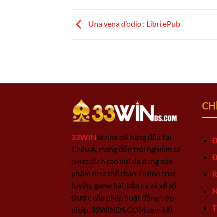
Una vena d’odio : Libri ePub
CH
33WIN
là nhà cái hàng đầu tại
Đ
Châu Á, mang đến trải nghiệm cá
Đ
cược đỉnh cao với đa dạng sản
phẩm như thể thao, casino trực
R
tuyến, game bài, bắn cá và xổ số.
N
Được cấp phép hoạt động hợp
T
pháp, 33WINDS.COM cam kết