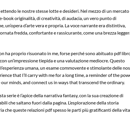
lettendo le nostre stesse lotte e desideri. Nel mezzo di un mercato
e-book originalità, di creatività, di audacia, un vero punto di
ne, un’opera d’arte vera e propria. La voce narrante era distintiva,
iornata fredda, confortante e rassicurante, come una brezza legger
non ha proprio risuonato in me, forse perché sono abituato pdf libro
i con un’impressione tiepida e una valutazione mediocre. Questo
ll’esperienza umana, un esame commovente e stimolante delle nos
rience that I’ll carry with me for a long time, a reminder of the pow
ge our minds, and connect us in ways that transcend the ordinary.
 serie è l’apice della narrativa fantasy, con la sua creazione di
ili che saltano fuori dalla pagina. L’esplorazione della storia
che queste relazioni pdf spesso le parti più gratificanti della vita