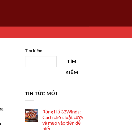
Tìm kiếm
TÌM
KIẾM
TIN TỨC MỚI
ma
Rồng Hổ 33Winds:
Cách chơi, luật cược
và mẹo vào tiền dễ
a
hiểu
,