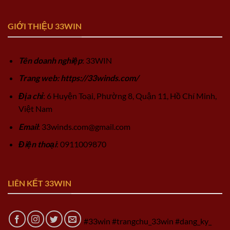
GIỚI THIỆU 33WIN
Tên doanh nghiệp
: 33WIN
Trang web: https://33winds.com/
Địa chỉ
: 6 Huyện Toại, Phường 8, Quận 11, Hồ Chí Minh,
Việt Nam
Email
:
33winds.com@gmail.com
Điện thoại
: 0911009870
LIÊN KẾT 33WIN
#33win #trangchu_33win #dang_ky_