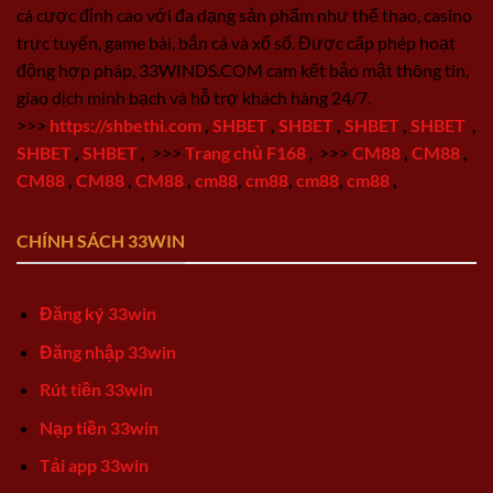
cá cược đỉnh cao với đa dạng sản phẩm như thể thao, casino
trực tuyến, game bài, bắn cá và xổ số. Được cấp phép hoạt
động hợp pháp, 33WINDS.COM cam kết bảo mật thông tin,
giao dịch minh bạch và hỗ trợ khách hàng 24/7.
>>>
https://shbethi.com
,
SHBET
,
SHBET
,
SHBET
,
SHBET
,
SHBET
,
SHBET
,
>>>
Trang chủ F168
,
>>>
CM88
,
CM88
,
CM88
,
CM88
,
CM88
,
cm88
,
cm88
,
cm88
,
cm88
,
CHÍNH SÁCH 33WIN
Đăng ký 33win
Đăng nhập 33win
Rút tiền 33win
Nạp tiền 33win
Tải app 33win