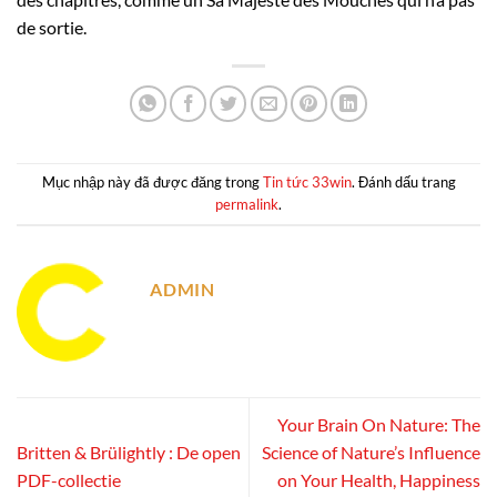
de sortie.
Mục nhập này đã được đăng trong
Tin tức 33win
. Đánh dấu trang
permalink
.
ADMIN
Your Brain On Nature: The
Britten & Brülightly : De open
Science of Nature’s Influence
PDF-collectie
on Your Health, Happiness