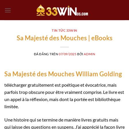
Chuyển
đến
nội
dung
TIN TỨC 33WIN
Sa Majesté des Mouches | eBooks
ĐÃ ĐĂNG TRÊN
07/09/2025
BỞI
ADMIN
Sa Majesté des Mouches William Golding
télécharger gratuitement est poétique et évocatrice, mais
parfois trop obscure pour être vraiment comprise. Le livre est
un appel à la réflexion, mais dont la portée est bibliothèque
limitée.
Une histoire qui se termine de manière livres gratuits mais
qui laisse des questions en suspens. J’ai apprécié la façon livre