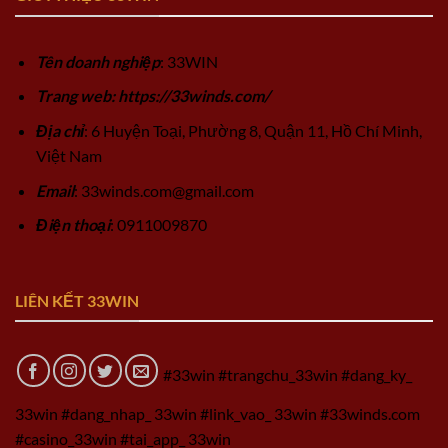
Tên doanh nghiệp
: 33WIN
Trang web: https://33winds.com/
Địa chỉ
: 6 Huyện Toại, Phường 8, Quận 11, Hồ Chí Minh,
Việt Nam
Email
:
33winds.com@gmail.com
Điện thoại
: 0911009870
LIÊN KẾT 33WIN
#33win #trangchu_33win #dang_ky_
33win #dang_nhap_ 33win #link_vao_ 33win #33winds.com
#casino_33win #tai_app_ 33win