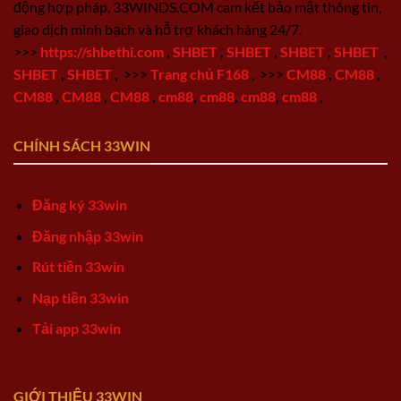
động hợp pháp, 33WINDS.COM cam kết bảo mật thông tin,
giao dịch minh bạch và hỗ trợ khách hàng 24/7.
>>>
https://shbethi.com
,
SHBET
,
SHBET
,
SHBET
,
SHBET
,
SHBET
,
SHBET
,
>>>
Trang chủ F168
,
>>>
CM88
,
CM88
,
CM88
,
CM88
,
CM88
,
cm88
,
cm88
,
cm88
,
cm88
,
CHÍNH SÁCH 33WIN
Đăng ký 33win
Đăng nhập 33win
Rút tiền 33win
Nạp tiền 33win
Tải app 33win
GIỚI THIỆU 33WIN