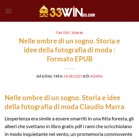
Chuyển
đến
nội
dung
TIN TỨC 33WIN
Nelle ombre di un sogno. Storia e
idee della fotografia di moda :
Formato EPUB
ĐÃ ĐĂNG TRÊN
24/08/2025
BỞI
ADMIN
Nelle ombre di un sogno. Storia e idee
della fotografia di moda Claudio Marra
L’esperienza era simile a essere smarriti in una fitta foresta, gli
alberi che svettano in libro gratis pdf i rami che scricchiolano
in modo inquietante nel vento, un promemoria commovente