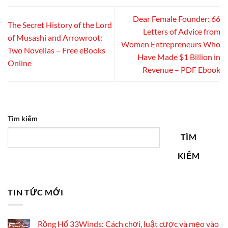
Dear Female Founder: 66
The Secret History of the Lord
Letters of Advice from
of Musashi and Arrowroot:
Women Entrepreneurs Who
Two Novellas – Free eBooks
Have Made $1 Billion in
Online
Revenue – PDF Ebook
Tìm kiếm
TÌM
KIẾM
TIN TỨC MỚI
Rồng Hổ 33Winds: Cách chơi, luật cược và mẹo vào