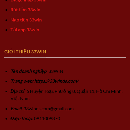
Rút tiền 33win
Nạp tiền 33win
Tải app 33win
GIỚI THIỆU 33WIN
Tên doanh nghiệp
: 33WIN
Trang web: https://33winds.com/
Địa chỉ
: 6 Huyện Toại, Phường 8, Quận 11, Hồ Chí Minh,
Việt Nam
Email
:
33winds.com@gmail.com
Điện thoại
: 0911009870