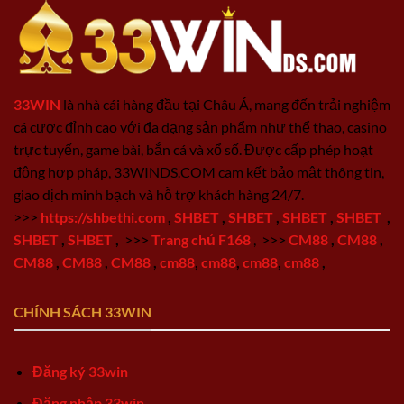
33WIN
là nhà cái hàng đầu tại Châu Á, mang đến trải nghiệm
cá cược đỉnh cao với đa dạng sản phẩm như thể thao, casino
trực tuyến, game bài, bắn cá và xổ số. Được cấp phép hoạt
động hợp pháp, 33WINDS.COM cam kết bảo mật thông tin,
giao dịch minh bạch và hỗ trợ khách hàng 24/7.
>>>
https://shbethi.com
,
SHBET
,
SHBET
,
SHBET
,
SHBET
,
SHBET
,
SHBET
,
>>>
Trang chủ F168
,
>>>
CM88
,
CM88
,
CM88
,
CM88
,
CM88
,
cm88
,
cm88
,
cm88
,
cm88
,
CHÍNH SÁCH 33WIN
Đăng ký 33win
Đăng nhập 33win