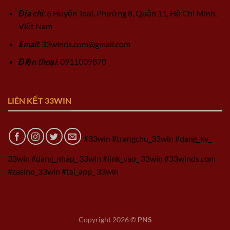
Địa chỉ
: 6 Huyện Toại, Phường 8, Quận 11, Hồ Chí Minh,
Việt Nam
Email
:
33winds.com@gmail.com
Điện thoại
: 0911009870
LIÊN KẾT 33WIN
#33win #trangchu_33win #dang_ky_
33win #dang_nhap_ 33win #link_vao_ 33win #33winds.com
#casino_33win #tai_app_ 33win
Copyright 2026 ©
PNS