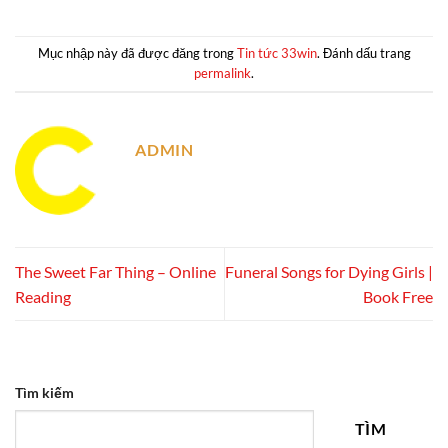
Mục nhập này đã được đăng trong
Tin tức 33win
. Đánh dấu trang
permalink
.
ADMIN
The Sweet Far Thing – Online
Funeral Songs for Dying Girls |
Reading
Book Free
Tìm kiếm
TÌM