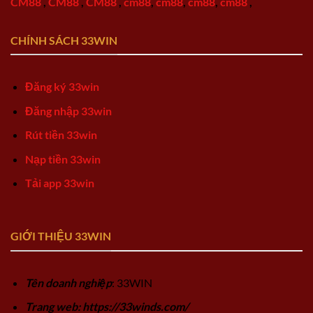
CM88
,
CM88
,
CM88
,
cm88
,
cm88
,
cm88
,
cm88
,
CHÍNH SÁCH 33WIN
Đăng ký 33win
Đăng nhập 33win
Rút tiền 33win
Nạp tiền 33win
Tải app 33win
GIỚI THIỆU 33WIN
Tên doanh nghiệp
: 33WIN
Trang web: https://33winds.com/