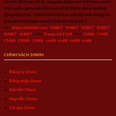
cá cược đỉnh cao với đa dạng sản phẩm như thể thao, casino
trực tuyến, game bài, bắn cá và xổ số. Được cấp phép hoạt
động hợp pháp, 33WINDS.COM cam kết bảo mật thông tin,
giao dịch minh bạch và hỗ trợ khách hàng 24/7.
>>>
https://shbethi.com
,
SHBET
,
SHBET
,
SHBET
,
SHBET
,
SHBET
,
SHBET
,
>>>
Trang chủ F168
,
>>>
CM88
,
CM88
,
CM88
,
CM88
,
CM88
,
cm88
,
cm88
,
cm88
,
cm88
,
CHÍNH SÁCH 33WIN
Đăng ký 33win
Đăng nhập 33win
Rút tiền 33win
Nạp tiền 33win
Tải app 33win