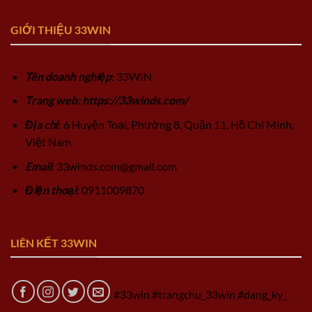
GIỚI THIỆU 33WIN
Tên doanh nghiệp
: 33WIN
Trang web: https://33winds.com/
Địa chỉ
: 6 Huyện Toại, Phường 8, Quận 11, Hồ Chí Minh,
Việt Nam
Email
:
33winds.com@gmail.com
Điện thoại
: 0911009870
LIÊN KẾT 33WIN
#33win #trangchu_33win #dang_ky_