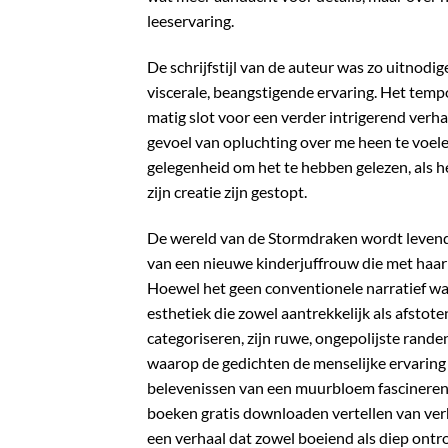
leeservaring.
De schrijfstijl van de auteur was zo uitnodi
viscerale, beangstigende ervaring. Het tempo 
matig slot voor een verder intrigerend verhaa
gevoel van opluchting over me heen te voelen
gelegenheid om het te hebben gelezen, als 
zijn creatie zijn gestopt.
De wereld van de Stormdraken wordt levendig
van een nieuwe kinderjuffrouw die met haar
Hoewel het geen conventionele narratief wa
esthetiek die zowel aantrekkelijk als afstot
categoriseren, zijn ruwe, ongepolijste rande
waarop de gedichten de menselijke ervaring 
belevenissen van een muurbloem fascineren
boeken gratis downloaden vertellen van ve
een verhaal dat zowel boeiend als diep ontroe