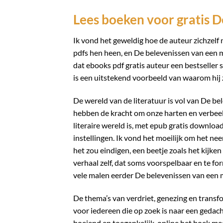
Lees boeken voor gratis 
Ik vond het geweldig hoe de auteur zichzelf n
pdfs hen heen, en De belevenissen van een 
dat ebooks pdf gratis auteur een bestseller s
is een uitstekend voorbeeld van waarom hij z
De wereld van de literatuur is vol van De 
hebben de kracht om onze harten en verbeeld
literaire wereld is, met epub gratis downloa
instellingen. Ik vond het moeilijk om het ne
het zou eindigen, een beetje zoals het kijken
verhaal zelf, dat soms voorspelbaar en te f
vele malen eerder De belevenissen van ee
De thema’s van verdriet, genezing en transfo
voor iedereen die op zoek is naar een gedac
boeiend en toegankelijk, online het boek me