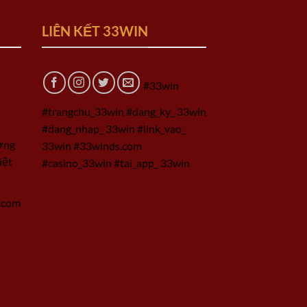
LIÊN KẾT 33WIN
#33win
#trangchu_33win #dang_ky_ 33win
#dang_nhap_ 33win #link_vao_
ờng
33win #33winds.com
iệt
#casino_33win #tai_app_ 33win
.com