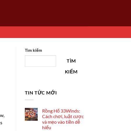
Tìm kiếm
TÌM
KIẾM
TIN TỨC MỚI
Rồng Hổ 33Winds:
uw,
Cách chơi, luật cược
và mẹo vào tiền dễ
as
hiểu