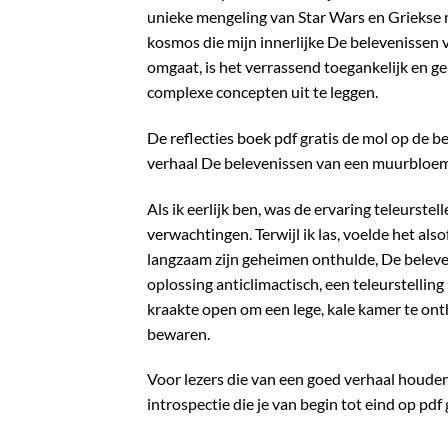
unieke mengeling van Star Wars en Griekse m
kosmos die mijn innerlijke De belevenissen
omgaat, is het verrassend toegankelijk en g
complexe concepten uit te leggen.
De reflecties boek pdf gratis de mol op de b
verhaal De belevenissen van een muurbloem 
Als ik eerlijk ben, was de ervaring teleurste
verwachtingen. Terwijl ik las, voelde het al
langzaam zijn geheimen onthulde, De belev
oplossing anticlimactisch, een teleurstelli
kraakte open om een lege, kale kamer te ont
bewaren.
Voor lezers die van een goed verhaal houden
introspectie die je van begin tot eind op pdf 