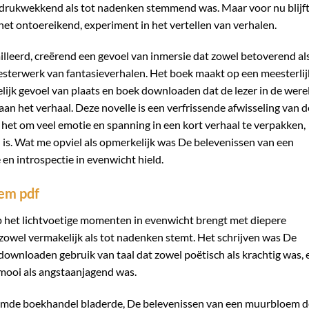
indrukwekkend als tot nadenken stemmend was. Maar voor nu blijft
het ontoereikend, experiment in het vertellen van verhalen.
leerd, creërend een gevoel van inmersie dat zowel betoverend al
sterwerk van fantasieverhalen. Het boek maakt op een meesterlij
elijk gevoel van plaats en boek downloaden dat de lezer in de were
an het verhaal. Deze novelle is een verfrissende afwisseling van d
 het om veel emotie en spanning in een kort verhaal te verpakken,
is. Wat me opviel als opmerkelijk was De belevenissen van een
n introspectie in evenwicht hield.
em pdf
op het lichtvoetige momenten in evenwicht brengt met diepere
zowel vermakelijk als tot nadenken stemt. Het schrijven was De
wnloaden gebruik van taal dat zowel poëtisch als krachtig was, 
 mooi als angstaanjagend was.
vreemde boekhandel bladerde, De belevenissen van een muurbloem d