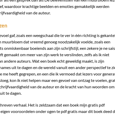
rsief, waardoor krachtige beelden en emoties gemakkelijk werden
ijfvaardigheid van de auteur.
zen
oel gaf, zoals een weegschaal die te ver in één richting is gekante
n muurbloem dat vreemd genoeg noodzakelijk voelde, zoals een
 iets onmiskenbaar boeiends aan zijn schrijfstijl, een zekere je ne sais
t gemaakt om meer van zijn werk te verslinden, zelfs als ik niet
 andere auteurs. Wat een boek echt geweldig maakt, is zijn
mes uit te dagen en de wereld vanuit een ander perspectief te zi
ie me heeft gegrepen, en een die ik vermoed dat lezers voor genera
sloeg, kon ik niet helpen maar een gevoel van ontzag te voelen, gra
chrijfvaardigheid van de auteur en de kracht van hun woorden om
uit te dagen.
reven verhaal. Het is zeldzaam dat een boek mijn gratis pdf
igen vooroordelen onder ogen te pdf gratis maar dit boek deed d