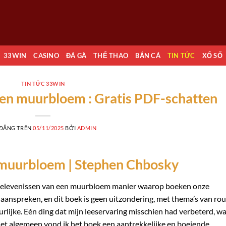
33WIN
CASINO
ĐÁ GÀ
THỂ THAO
BẮN CÁ
TIN TỨC
XỔ SỐ
TIN TỨC 33WIN
een muurbloem : Gratis PDF-schatten
 ĐĂNG TRÊN
05/11/2025
BỞI
ADMIN
 muurbloem | Stephen Chbosky
e belevenissen van een muurbloem manier waarop boeken onze
anspreken, en dit boek is geen uitzondering, met thema’s van ro
urlijke. Eén ding dat mijn leeservaring misschien had verbeterd, w
het algemeen vond ik het boek een aantrekkelijke en boeiende