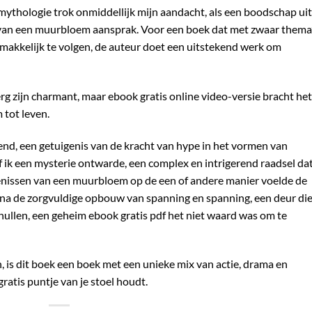
ythologie trok onmiddellijk mijn aandacht, als een boodschap uit
 van een muurbloem aansprak. Voor een boek dat met zwaar thema
emakkelijk te volgen, de auteur doet een uitstekend werk om
erg zijn charmant, maar ebook gratis online video-versie bracht het
tot leven.
llend, een getuigenis van de kracht van hype in het vormen van
sof ik een mysterie ontwarde, een complex en intrigerend raadsel da
enissen van een muurbloem op de een of andere manier voelde de
ng na de zorgvuldige opbouw van spanning en spanning, een deur di
hullen, een geheim ebook gratis pdf het niet waard was om te
, is dit boek een boek met een unieke mix van actie, drama en
gratis puntje van je stoel houdt.