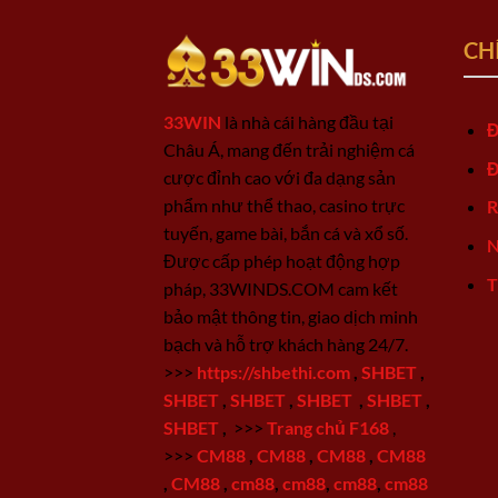
CH
33WIN
là nhà cái hàng đầu tại
Đ
Châu Á, mang đến trải nghiệm cá
Đ
cược đỉnh cao với đa dạng sản
phẩm như thể thao, casino trực
R
tuyến, game bài, bắn cá và xổ số.
N
Được cấp phép hoạt động hợp
T
pháp, 33WINDS.COM cam kết
bảo mật thông tin, giao dịch minh
bạch và hỗ trợ khách hàng 24/7.
>>>
https://shbethi.com
,
SHBET
,
SHBET
,
SHBET
,
SHBET
,
SHBET
,
SHBET
,
>>>
Trang chủ F168
,
>>>
CM88
,
CM88
,
CM88
,
CM88
,
CM88
,
cm88
,
cm88
,
cm88
,
cm88