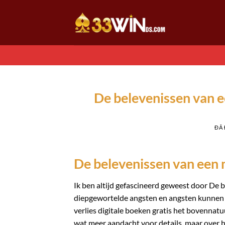
Chuyển
đến
nội
dung
De belevenissen van 
ĐÃ
De belevenissen van een
Ik ben altijd gefascineerd geweest door D
diepgewortelde angsten en angsten kunnen a
verlies digitale boeken gratis het bovennatu
wat meer aandacht voor details, maar over 