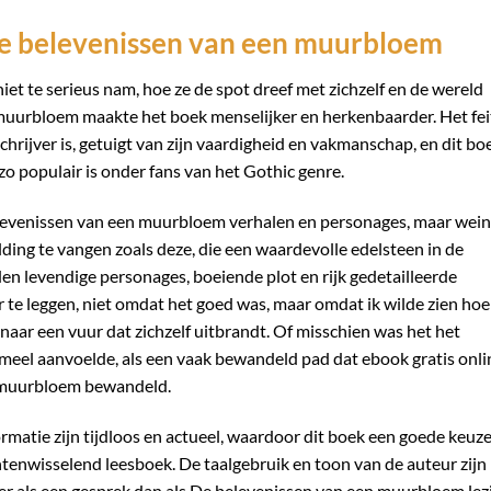
De belevenissen van een muurbloem
iet te serieus nam, hoe ze de spot dreef met zichzelf en de wereld
muurbloem maakte het boek menselijker en herkenbaarder. Het fei
chrijver is, getuigt van zijn vaardigheid en vakmanschap, en dit bo
o populair is onder fans van het Gothic genre.
belevenissen van een muurbloem verhalen en personages, maar wein
ing te vangen zoals deze, die een waardevolle edelsteen in de
den levendige personages, boeiende plot en rijk gedetailleerde
er te leggen, niet omdat het goed was, maar omdat ik wilde zien hoe
 naar een vuur dat zichzelf uitbrandt. Of misschien was het het
ormeel aanvoelde, als een vaak bewandeld pad dat ebook gratis onli
n muurbloem bewandeld.
rmatie zijn tijdloos en actueel, waardoor dit boek een goede keuze
htenwisselend leesboek. De taalgebruik en toon van de auteur zijn
er als een gesprek dan als De belevenissen van een muurbloem lez