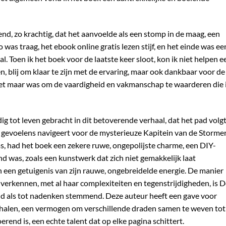
gend, zo krachtig, dat het aanvoelde als een stomp in de maag, een
was traag, het ebook online gratis lezen stijf, en het einde was ee
l. Toen ik het boek voor de laatste keer sloot, kon ik niet helpen e
, blij om klaar te zijn met de ervaring, maar ook dankbaar voor de
het maar was om de vaardigheid en vakmanschap te waarderen die 
 tot leven gebracht in dit betoverende verhaal, dat het pad volg
 gevoelens navigeert voor de mysterieuze Kapitein van de Storme
s, had het boek een zekere ruwe, ongepolijste charme, een DIY-
end was, zoals een kunstwerk dat zich niet gemakkelijk laat
n een getuigenis van zijn rauwe, ongebreidelde energie. De manier
verkennen, met al haar complexiteiten en tegenstrijdigheden, is 
d als tot nadenken stemmend. Deze auteur heeft een gave voor
rhalen, een vermogen om verschillende draden samen te weven tot
rend is, een echte talent dat op elke pagina schittert.