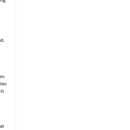
ld,
en.
ties
tis
at