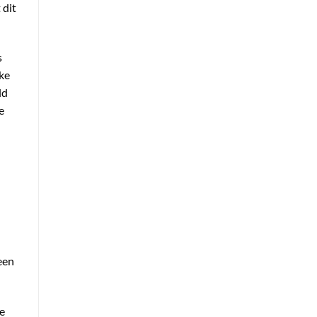
 dit
s
ke
ld
e
een
e