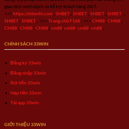
giao dịch minh bạch và hỗ trợ khách hàng 24/7.
>>>
https://shbethi.com
,
SHBET
,
SHBET
,
SHBET
,
SHBET
,
SHBET
,
SHBET
,
>>>
Trang chủ F168
,
>>>
CM88
,
CM88
,
CM88
,
CM88
,
CM88
,
cm88
,
cm88
,
cm88
,
cm88
,
CHÍNH SÁCH 33WIN
Đăng ký 33win
Đăng nhập 33win
Rút tiền 33win
Nạp tiền 33win
Tải app 33win
GIỚI THIỆU 33WIN