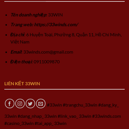
Tên doanh nghiệp
: 33WIN
Trang web: https://33winds.com/
Địa chỉ
: 6 Huyện Toại, Phường 8, Quận 11, Hồ Chí Minh,
Việt Nam
Email
:
33winds.com@gmail.com
Điện thoại
: 0911009870
LIÊN KẾT 33WIN
#33win #trangchu_33win #dang_ky_
33win #dang_nhap_ 33win #link_vao_ 33win #33winds.com
#casino_33win #tai_app_ 33win