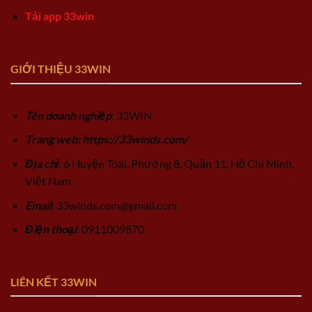
Tải app 33win
GIỚI THIỆU 33WIN
Tên doanh nghiệp
: 33WIN
Trang web: https://33winds.com/
Địa chỉ
: 6 Huyện Toại, Phường 8, Quận 11, Hồ Chí Minh,
Việt Nam
Email
:
33winds.com@gmail.com
Điện thoại
: 0911009870
LIÊN KẾT 33WIN