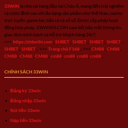
33WIN
là nhà cái hàng đầu tại Châu Á, mang đến trải nghiệm
cá cược đỉnh cao với đa dạng sản phẩm như thể thao, casino
trực tuyến, game bài, bắn cá và xổ số. Được cấp phép hoạt
động hợp pháp, 33WINDS.COM cam kết bảo mật thông tin,
giao dịch minh bạch và hỗ trợ khách hàng 24/7.
>>>
https://shbethi.com
,
SHBET
,
SHBET
,
SHBET
,
SHBET
,
SHBET
,
SHBET
,
>>>
Trang chủ F168
,
>>>
CM88
,
CM88
,
CM88
,
CM88
,
CM88
,
cm88
,
cm88
,
cm88
,
cm88
,
CHÍNH SÁCH 33WIN
Đăng ký 33win
Đăng nhập 33win
Rút tiền 33win
Nạp tiền 33win