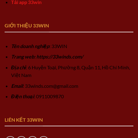
Tải app 33win
GIỚI THIỆU 33WIN
Tên doanh nghiệp
: 33WIN
Trang web: https://33winds.com/
Địa chỉ
: 6 Huyện Toại, Phường 8, Quận 11, Hồ Chí Minh,
Việt Nam
Email
:
33winds.com@gmail.com
Điện thoại
: 0911009870
LIÊN KẾT 33WIN