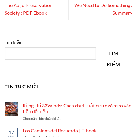
The Kaiju Preservation
We Need to Do Something :
Society : PDF Ebook
Summary
Tìm kiếm
TÌM
KIẾM
TIN TỨC MỚI
Rồng Hổ 33Winds: Cách chơi, luật cược và mẹo vào
tiền dễ hiểu
ở
Chức năng bình luận bị tắt
Rồng
Hổ
Los Caminos del Recuerdo | E-book
17
33Winds:
Th12