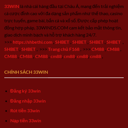
33WIN
là nhà cái hàng đầu tại Châu Á, mang đến trải nghiệm
cá cược đỉnh cao với đa dạng sản phẩm như thể thao, casino
trực tuyến, game bài, bắn cá và xổ số. Được cấp phép hoạt
động hợp pháp, 33WINDS.COM cam kết bảo mật thông tin,
giao dịch minh bạch và hỗ trợ khách hàng 24/7.
>>>
https://shbethi.com
,
SHBET
,
SHBET
,
SHBET
,
SHBET
,
SHBET
,
SHBET
,
>>>
Trang chủ F168
,
>>>
CM88
,
CM88
,
CM88
,
CM88
,
CM88
,
cm88
,
cm88
,
cm88
,
cm88
,
CHÍNH SÁCH 33WIN
Đăng ký 33win
Đăng nhập 33win
Rút tiền 33win
Nạp tiền 33win