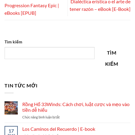
Dialéctica erística o el arte de
Progression Fantasy Epic |
tener razón – eBook [E-Book]
eBooks [EPUB]
Tìm kiếm
TÌM
KIẾM
TIN TỨC MỚI
Rồng Hổ 33Winds: Cách chơi, luật cược và mẹo vào
tiền dễ hiểu
ở
Chức năng bình luận bị tắt
Rồng
Hổ
Los Caminos del Recuerdo | E-book
17
33Winds: