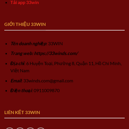
Tải app 33win
GIỚI THIỆU 33WIN
Tên doanh nghiệp
: 33WIN
Trang web: https://33winds.com/
Địa chỉ
: 6 Huyện Toại, Phường 8, Quận 11, Hồ Chí Minh,
Việt Nam
Email
:
33winds.com@gmail.com
Điện thoại
: 0911009870
LIÊN KẾT 33WIN