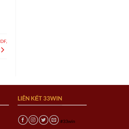
PDF,
LIÊN KẾT 33WIN
#33win