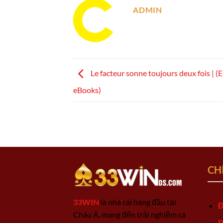
ADMIN
Le facteur sonne toujours deux fois | 
eBooks)
CH
33WIN
là nhà cái hàng đầu tại
Đ
Châu Á, mang đến trải nghiệm cá
Đ