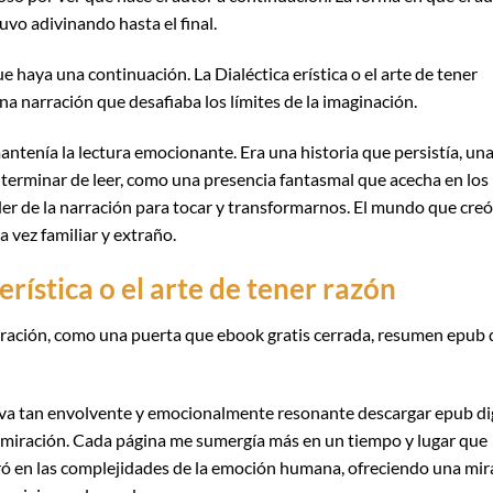
vo adivinando hasta el final.
 haya una continuación. La Dialéctica erística o el arte de tener
 una narración que desafiaba los límites de la imaginación.
ntenía la lectura emocionante. Era una historia que persistía, un
rminar de leer, como una presencia fantasmal que acecha en los
er de la narración para tocar y transformarnos. El mundo que creó
la vez familiar y extraño.
rística o el arte de tener razón
stración, como una puerta que ebook gratis cerrada, resumen epub
ativa tan envolvente y emocionalmente resonante descargar epub d
 admiración. Cada página me sumergía más en un tiempo y lugar que
tró en las complejidades de la emoción humana, ofreciendo una mi