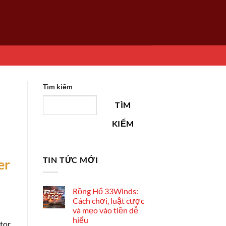
Tìm kiếm
TÌM
KIẾM
TIN TỨC MỚI
er
Rồng Hổ 33Winds:
Cách chơi, luật cược
và mẹo vào tiền dễ
hiểu
utor