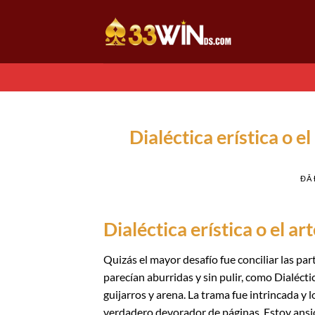
Chuyển
đến
nội
dung
Dialéctica erística o e
ĐÃ
Dialéctica erística o el 
Quizás el mayor desafío fue conciliar las par
parecían aburridas y sin pulir, como Dialécti
guijarros y arena. La trama fue intrincada y 
verdadero devorador de páginas. Estoy ansio