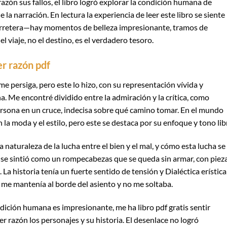
 razón sus fallos, el libro logró explorar la condición humana de
a narración. En lectura la experiencia de leer este libro se siente
 carretera—hay momentos de belleza impresionante, tramos de
l viaje, no el destino, es el verdadero tesoro.
er razón pdf
e persiga, pero este lo hizo, con su representación vívida y
 Me encontré dividido entre la admiración y la crítica, como
 persona en un cruce, indecisa sobre qué camino tomar. En el mundo
n la moda y el estilo, pero este se destaca por su enfoque y tono li
 naturaleza de la lucha entre el bien y el mal, y cómo esta lucha se
ia se sintió como un rompecabezas que se queda sin armar, con piez
 La historia tenía un fuerte sentido de tensión y Dialéctica erística
 me mantenía al borde del asiento y no me soltaba.
dición humana es impresionante, me ha libro pdf gratis sentir
er razón los personajes y su historia. El desenlace no logró