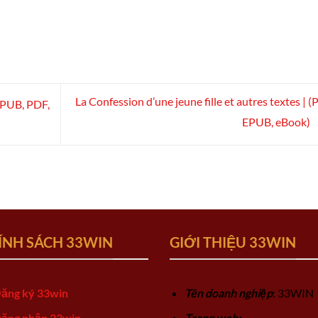
La Confession d’une jeune fille et autres textes | (
(EPUB, PDF,
EPUB, eBook)
ÍNH SÁCH 33WIN
GIỚI THIỆU 33WIN
ăng ký 33win
Tên doanh nghiệp
: 33WIN
ăng nhập 33win
Trang web: