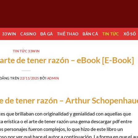
33WIN
CASINO
ĐÁ GÀ
THỂ THAO
BẮN CÁ
TIN TỨC
XỔ SỐ
TIN TỨC 33WIN
l arte de tener razón – eBook [E-Book]
 ĐĂNG TRÊN
22/11/2025
BỞI
ADMIN
arte de tener razón – Arthur Schopenhau
tes que brillaban con originalidad y genialidad con aquellas que
ca erística o el arte de tener razón una gema descargar pdf entre
los personajes fueron complejos, lo que hizo de este libro un
so por ver qué hace el autor a continuación. La forma en que el a