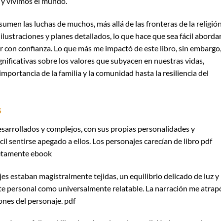
 y vivimos el mundo.
umen las luchas de muchos, más allá de las fronteras de la religión
 ilustraciones y planes detallados, lo que hace que sea fácil aborda
r con confianza. Lo que más me impactó de este libro, sin embargo
gnificativas sobre los valores que subyacen en nuestras vidas,
a importancia de la familia y la comunidad hasta la resiliencia del
s
esarrollados y complejos, con sus propias personalidades y
cil sentirse apegado a ellos. Los personajes carecían de libro pdf
letamente ebook
es estaban magistralmente tejidas, un equilibrio delicado de luz y
e personal como universalmente relatable. La narración me atrap
ones del personaje. pdf