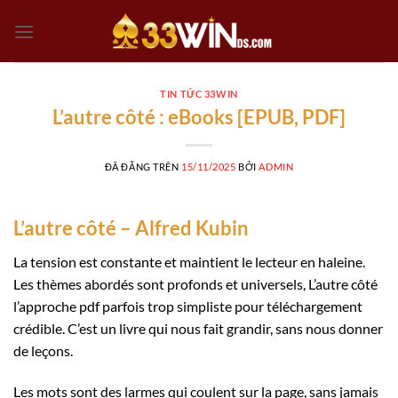
Chuyển
đến
nội
dung
TIN TỨC 33WIN
L’autre côté : eBooks [EPUB, PDF]
ĐÃ ĐĂNG TRÊN
15/11/2025
BỞI
ADMIN
L’autre côté – Alfred Kubin
La tension est constante et maintient le lecteur en haleine.
Les thèmes abordés sont profonds et universels, L’autre côté
l’approche pdf parfois trop simpliste pour téléchargement
crédible. C’est un livre qui nous fait grandir, sans nous donner
de leçons.
Les mots sont des larmes qui coulent sur la page, sans jamais