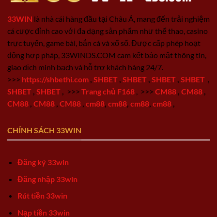
33WIN
là nhà cái hàng đầu tại Châu Á, mang đến trải nghiệm
cá cược đỉnh cao với đa dạng sản phẩm như thể thao, casino
trực tuyến, game bài, bắn cá và xổ số. Được cấp phép hoạt
động hợp pháp, 33WINDS.COM cam kết bảo mật thông tin,
giao dịch minh bạch và hỗ trợ khách hàng 24/7.
>>>
https://shbethi.com
,
SHBET
,
SHBET
,
SHBET
,
SHBET
,
SHBET
,
SHBET
,
>>>
Trang chủ F168
,
>>>
CM88
,
CM88
,
CM88
,
CM88
,
CM88
,
cm88
,
cm88
,
cm88
,
cm88
,
CHÍNH SÁCH 33WIN
Đăng ký 33win
Đăng nhập 33win
Rút tiền 33win
Nạp tiền 33win