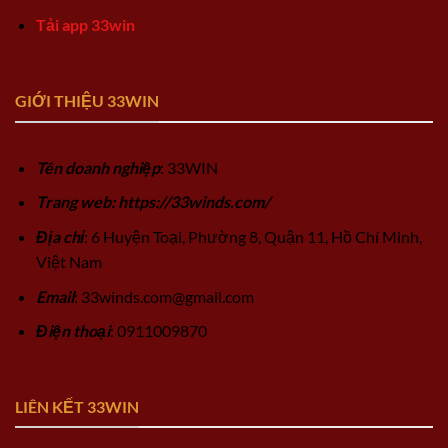
Tải app 33win
GIỚI THIỆU 33WIN
Tên doanh nghiệp
: 33WIN
Trang web: https://33winds.com/
Địa chỉ
: 6 Huyện Toại, Phường 8, Quận 11, Hồ Chí Minh,
Việt Nam
Email
:
33winds.com@gmail.com
Điện thoại
: 0911009870
LIÊN KẾT 33WIN