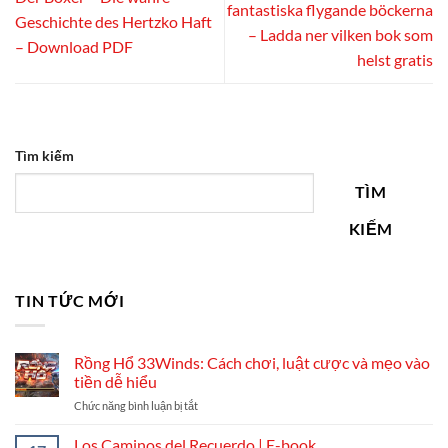
fantastiska flygande böckerna
Geschichte des Hertzko Haft
– Ladda ner vilken bok som
– Download PDF
helst gratis
Tìm kiếm
TÌM
KIẾM
TIN TỨC MỚI
Rồng Hổ 33Winds: Cách chơi, luật cược và mẹo vào
tiền dễ hiểu
ở
Chức năng bình luận bị tắt
Rồng
Hổ
Los Caminos del Recuerdo | E-book