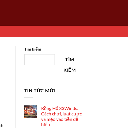
Tìm kiếm
TÌM
KIẾM
TIN TỨC MỚI
Rồng Hổ 33Winds:
Cách chơi, luật cược
và mẹo vào tiền dễ
hiểu
ch.