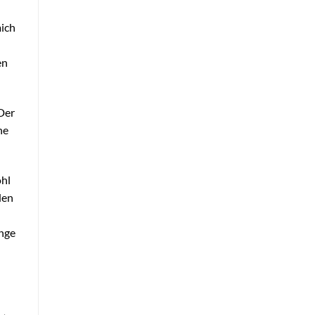
mich
en
 Der
ne
ohl
den
ange