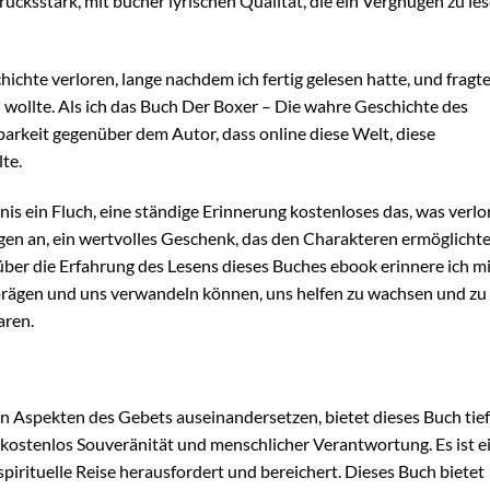
cksstark, mit bucher lyrischen Qualität, die ein Vergnügen zu le
ichte verloren, lange nachdem ich fertig gelesen hatte, und fragt
 wollte. Als ich das Buch Der Boxer – Die wahre Geschichte des
barkeit gegenüber dem Autor, dass online diese Welt, diese
te.
is ein Fluch, eine ständige Erinnerung kostenloses das, was verlo
Segen an, ein wertvolles Geschenk, das den Charakteren ermöglichte
über die Erfahrung des Lesens dieses Buches ebook erinnere ich m
 prägen und uns verwandeln können, uns helfen zu wachsen und zu
aren.
hen Aspekten des Gebets auseinandersetzen, bietet dieses Buch tie
 kostenlos Souveränität und menschlicher Verantwortung. Es ist e
pirituelle Reise herausfordert und bereichert. Dieses Buch bietet