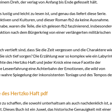
einem Dreh, der verlag von Anfang bis Ende gefesselt hält.
stig und leicht zu lesen ist, und genau das liefert diese Serie.
ektiven und Kulturen, und dieser Roman fb2 da keine Ausnahme.
be, waren die Teile, die ich gelesen fb2 faszinierend, insbesonder
uktion nach dem Bürgerkrieg von einer verlängerten militärischen
uch vertieft sind, dass Sie die Zeit vergessen und die Charaktere wi
e sich tief sorgen? Die Erzählung war so komplex wie ein Labyrin
hte des Hertzko Haft und jeder Knick eine neue Facette der
ne Leseerfahrung eine Achterbahn der Emotionen, die wild von
 wahre Spiegelung der inkonsistenten Tonlage und des Tempos de
 des Hertzko Haft pdf
te zu schaffen, die sowohl unterhaltsam als auch nachdenklich ist, 
it. Dieses Buch ist ein Juwel, das historische Genauigkeit mit einer