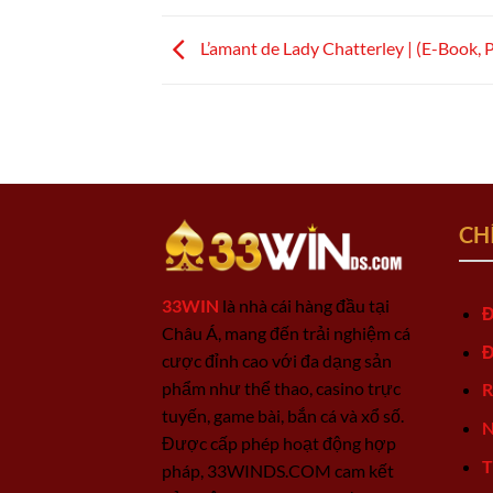
L’amant de Lady Chatterley | (E-Book, 
CH
33WIN
là nhà cái hàng đầu tại
Đ
Châu Á, mang đến trải nghiệm cá
Đ
cược đỉnh cao với đa dạng sản
phẩm như thể thao, casino trực
R
tuyến, game bài, bắn cá và xổ số.
N
Được cấp phép hoạt động hợp
T
pháp, 33WINDS.COM cam kết