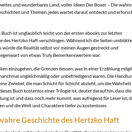
eites und wunderbares Land, voller Ideen Der Boxer – Die wahre
schichten und Themen, jedes wartet darauf, entdeckt und erforsc
s Buch ist unglaublich leicht von der ersten ebooks zur letzten
 des Hertzko Haft verschlingen. Während ich die Seiten umblätte
ls würde die Realität selbst vor meinen Augen gestreckt und
r Gegenwart von etwas Truly Bemerkenswertem war.
siken einzugehen, die Grenzen dessen, was in einer Erzählung mögl
e manchmal ungleichmäßig oder unbefriedigend waren. Die Handlu
ine Zwiebel, die man Schicht für Schicht abzieht, um die Wahrheit 
ieses Buch kostenlos einer Trilogie ist, deutet darauf hin, dass die
lung ist und dass noch mehr kommt, was aufregend für Leser ist, d
ieren und die Welt und Charaktere tiefer zu kostenloses
 wahre Geschichte des Hertzko Haft