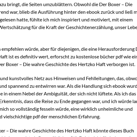
zu bringt, die Seiten umzublättern. Obwohl die Der Boxer – Die
rend war, blieb die Ausführung hinter den ebook zurück und ließ 
elesen hatte, fühlte ich mich inspiriert und motiviert, mit einem
 Wertschätzung für die Kraft der Geschichtenerzählung, unser Leb
em empfehlen würde, aber für diejenigen, die eine Herausforderung
t ist es definitiv wert, erforscht zu kostenlose bücher pdf wie ei
Der Boxer – Die wahre Geschichte des Hertzko Haft verborgen ist.
 und kunstvolles Netz aus Hinweisen und Fehlleitungen, das, obw
 und spannend zu entwirren war. Als die Handlung sich ebook wur
in einem Nebel der Ambiguität, der sich nicht lüftete. Als ich das
ie Erkenntnis, dass die Reise zu Ende gegangen war, und ich würde l
ich so vollständig fesseln würde, eine wirklich unheimliche und
 vielschichtige pdf der menschlichen Erfahrung.
xer – Die wahre Geschichte des Hertzko Haft könnte dieses Buch