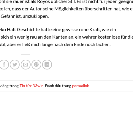
l sie rauer ist als Royos üblicher Stil. Es ist nicht für jeden geeign
e ich, dass der Autor seine Möglichkeiten überschritten hat, wie e
 Gefahr ist, umzukippen.
o Haft Geschichte hatte eine gewisse rohe Kraft, wie ein
sich ein wenig rau an den Kanten an, ein wahrer kostenlose für di
il, aber er ließ mich lange nach dem Ende noch lachen.
 đăng trong
Tin tức 33win
. Đánh dấu trang
permalink
.