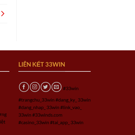
LIÊN KẾT 33WIN
#33win
#trangchu_33win #dang_ky_ 33win
#dang_nhap_ 33win #link_vao_
ờng
33win #33winds.com
iệt
#casino_33win #tai_app_ 33win