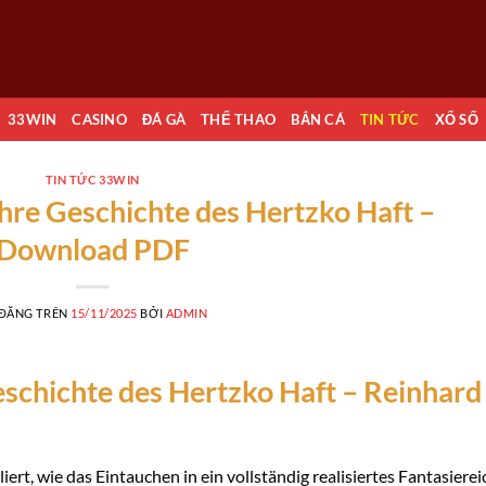
33WIN
CASINO
ĐÁ GÀ
THỂ THAO
BẮN CÁ
TIN TỨC
XỔ SỐ
TIN TỨC 33WIN
hre Geschichte des Hertzko Haft –
Download PDF
 ĐĂNG TRÊN
15/11/2025
BỞI
ADMIN
schichte des Hertzko Haft – Reinhard
ert, wie das Eintauchen in ein vollständig realisiertes Fantasierei