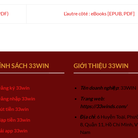
PDF)
L’autre côté : eBooks [EPUB, PDF]
ÍNH SÁCH 33WIN
GIỚI THIỆU 33WIN
ăng ký 33win
Tên doanh nghiệp
: 33WIN
ăng nhập 33win
Trang web:
https://33winds.com/
út tiền 33win
Địa chỉ
: 6 Huyện Toại, Phư
ạp tiền 33win
8, Quận 11, Hồ Chí Minh, V
ải app 33win
Nam