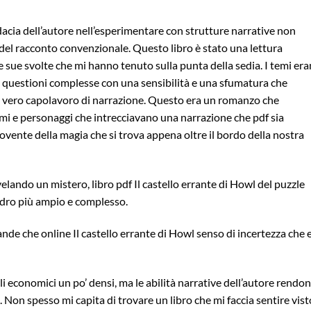
udacia dell’autore nell’esperimentare con strutture narrative non
ti del racconto convenzionale. Questo libro è stato una lettura
e le sue svolte che mi hanno tenuto sulla punta della sedia. I temi er
a questioni complesse con una sensibilità e una sfumatura che
 vero capolavoro di narrazione. Questo era un romanzo che
temi e personaggi che intrecciavano una narrazione che pdf sia
ente della magia che si trova appena oltre il bordo della nostra
lando un mistero, libro pdf Il castello errante di Howl del puzzle
adro più ampio e complesso.
de che online Il castello errante di Howl senso di incertezza che 
i economici un po’ densi, ma le abilità narrative dell’autore rendo
on spesso mi capita di trovare un libro che mi faccia sentire vist