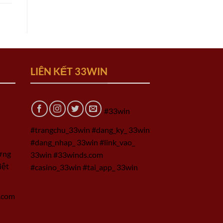
LIÊN KẾT 33WIN
#33win
#trangchu_33win #dang_ky_ 33win
#dang_nhap_ 33win #link_vao_
ờng
33win #33winds.com
iệt
#casino_33win #tai_app_ 33win
.com