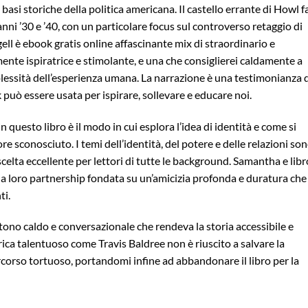
basi storiche della politica americana. Il castello errante di Howl f
 anni ’30 e ’40, con un particolare focus sul controverso retaggio di
ll è ebook gratis online affascinante mix di straordinario e
ente ispiratrice e stimolante, e una che consiglierei caldamente a
lessità dell’esperienza umana. La narrazione è una testimonianza 
 può essere usata per ispirare, sollevare e educare noi.
questo libro è il modo in cui esplora l’idea di identità e come si
tore sconosciuto. I temi dell’identità, del potere e delle relazioni so
scelta eccellente per lettori di tutte le background. Samantha e libr
la loro partnership fondata su un’amicizia profonda e duratura che 
ti.
n tono caldo e conversazionale che rendeva la storia accessibile e
arica talentuoso come Travis Baldree non è riuscito a salvare la
ercorso tortuoso, portandomi infine ad abbandonare il libro per la