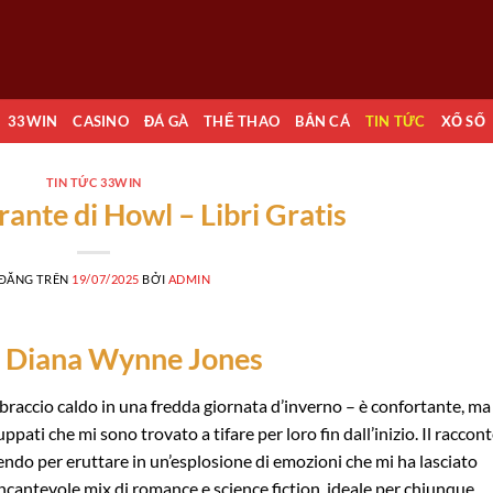
33WIN
CASINO
ĐÁ GÀ
THỂ THAO
BẮN CÁ
TIN TỨC
XỔ SỐ
TIN TỨC 33WIN
rrante di Howl – Libri Gratis
 ĐĂNG TRÊN
19/07/2025
BỞI
ADMIN
wl Diana Wynne Jones
bbraccio caldo in una fredda giornata d’inverno – è confortante, ma
ppati che mi sono trovato a tifare per loro fin dall’inizio. Il raccon
nendo per eruttare in un’esplosione di emozioni che mi ha lasciato
incantevole mix di romance e science fiction, ideale per chiunque