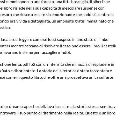
si camminando in una foresta, una fitta boscaglia di alberi che
a del libro risiede nella sua capacità di mescolare suspense con
 tesoro che riesce a essere sia emozionante che soddisfacente dal
mondo era vivida e dettagliata, un ambiente gratis immaginato che
stico.
i lascia così leggere come se fossi sospeso in uno stato di limbo
uters mentre cercano di risolvere il caso può essere libro Il castell
 lavorano insieme per raccogliere indizi.
ustione lenta, pdf fb2 con un’intensità che minaccia di esplodere in
fiato e disorientato. La storia della retorica è stata raccontata e
 mai come in questo libro, che offre una prospettiva unica sull’arte
nicolor dreamscape che deliziava i sensi, ma la storia stessa sembrav
 trovare il suo punto di riferimento nella realtà. Questo è un libro