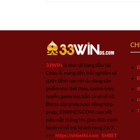
CH
33WIN
là nhà cái hàng đầu tại
Đ
Châu Á, mang đến trải nghiệm cá
Đ
cược đỉnh cao với đa dạng sản
phẩm như thể thao, casino trực
R
tuyến, game bài, bắn cá và xổ số.
N
Được cấp phép hoạt động hợp
T
pháp, 33WINDS.COM cam kết
bảo mật thông tin, giao dịch minh
bạch và hỗ trợ khách hàng 24/7.
>>>
https://shbethi.com
,
SHBET
,