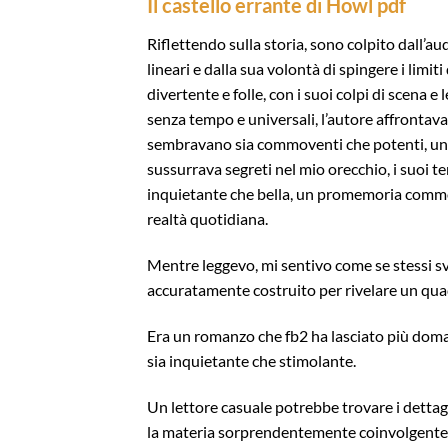
Il castello errante di Howl pdf
Riflettendo sulla storia, sono colpito dall’a
lineari e dalla sua volontà di spingere i limi
divertente e folle, con i suoi colpi di scena 
senza tempo e universali, l’autore affrontav
sembravano sia commoventi che potenti, un
sussurrava segreti nel mio orecchio, i suoi 
inquietante che bella, un promemoria commov
realtà quotidiana.
Mentre leggevo, mi sentivo come se stessi sve
accuratamente costruito per rivelare un qu
Era un romanzo che fb2 ha lasciato più doman
sia inquietante che stimolante.
Un lettore casuale potrebbe trovare i dettagl
la materia sorprendentemente coinvolgente. N