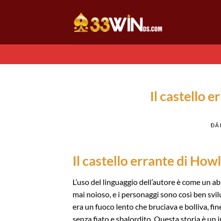
Chuyển
đến
nội
dung
Il castello e
ĐÃ
Il castello errante di Ho
L’uso del linguaggio dell’autore è come un a
mai noioso, e i personaggi sono così ben svilu
era un fuoco lento che bruciava e bolliva, fi
senza fiato e sbalordito. Questa storia è un 