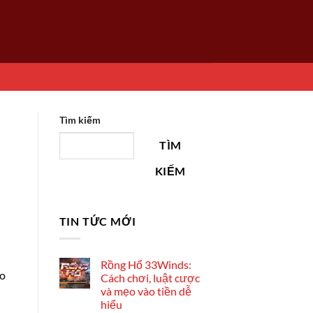
Tìm kiếm
TÌM
KIẾM
TIN TỨC MỚI
Rồng Hổ 33Winds:
to
Cách chơi, luật cược
và mẹo vào tiền dễ
hiểu