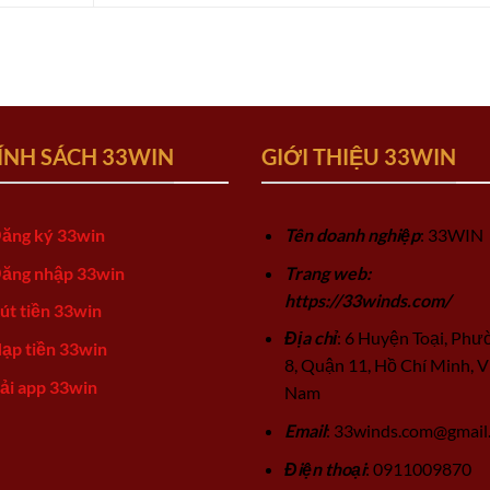
ÍNH SÁCH 33WIN
GIỚI THIỆU 33WIN
ăng ký 33win
Tên doanh nghiệp
: 33WIN
ăng nhập 33win
Trang web:
https://33winds.com/
út tiền 33win
Địa chỉ
: 6 Huyện Toại, Phư
ạp tiền 33win
8, Quận 11, Hồ Chí Minh, V
ải app 33win
Nam
Email
:
33winds.com@gmail
Điện thoại
: 0911009870