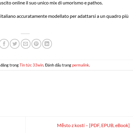
iuscito online il suo unico mix di umorismo e pathos.
ro italiano accuratamente modellato per adattarsi a un quadro più
 đăng trong
Tin tức 33win
. Đánh dấu trang
permalink
.
Město z kostí – [PDF, EPUB, eBook]