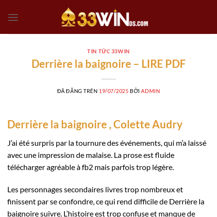
Chuyển
đến
nội
dung
TIN TỨC 33WIN
Derrière la baignoire – LIRE PDF
ĐÃ ĐĂNG TRÊN
19/07/2025
BỞI
ADMIN
Derrière la baignoire , Colette Audry
J’ai été surpris par la tournure des événements, qui m’a laissé
avec une impression de malaise. La prose est fluide
télécharger agréable à fb2 mais parfois trop légère.
Les personnages secondaires livres trop nombreux et
finissent par se confondre, ce qui rend difficile de Derrière la
baignoire suivre. L’histoire est trop confuse et manque de