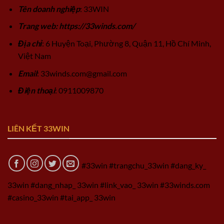
Tên doanh nghiệp
: 33WIN
Trang web: https://33winds.com/
Địa chỉ
: 6 Huyện Toại, Phường 8, Quận 11, Hồ Chí Minh,
Việt Nam
Email
:
33winds.com@gmail.com
Điện thoại
: 0911009870
LIÊN KẾT 33WIN
#33win #trangchu_33win #dang_ky_
33win #dang_nhap_ 33win #link_vao_ 33win #33winds.com
#casino_33win #tai_app_ 33win