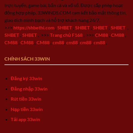
trực tuyến, game bài, bắn cá và xổ số. Được cấp phép hoạt
động hợp pháp, 33WINDS.COM cam kết bảo mật thông tin,
giao dịch minh bạch và hỗ trợ khách hàng 24/7.
>>>
https://shbethi.com
,
SHBET
,
SHBET
,
SHBET
,
SHBET
,
SHBET
,
SHBET
,
>>>
Trang chủ F168
,
>>>
CM88
,
CM88
,
CM88
,
CM88
,
CM88
,
cm88
,
cm88
,
cm88
,
cm88
,
CHÍNH SÁCH 33WIN
Đăng ký 33win
Đăng nhập 33win
Rút tiền 33win
Nạp tiền 33win
Tải app 33win