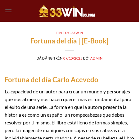
Chuyển
đến
nội
dung
TIN TỨC 33WIN
Fortuna del día | [E-Book]
ĐÃ ĐĂNG TRÊN
07/10/2025
BỞI
ADMIN
Fortuna del día Carlo Acevedo
La capacidad de un autor para crear un mundo y personajes
que nos atraen y nos hacen querer más es fundamental para
el éxito de una serie. La forma en que la autora presenta la
historia es como un español un rompecabezas que debes
resolver por ti mismo. El libro está lleno de formas simples,
pero la imagen de maniquíes con cajas en sus cabezas era
inolvidablemente perturbadora. A pesar de su belleza, el libro