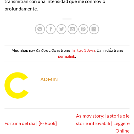
transmitían con una intensidad que me conmovió
profundamente.
Mục nhập này đã được đăng trong
Tin tức 33win
. Đánh dấu trang
permalink
.
ADMIN
Asimov story: la storia e le
Fortuna del día | [E-Book]
storie introvabili | Leggere
Online