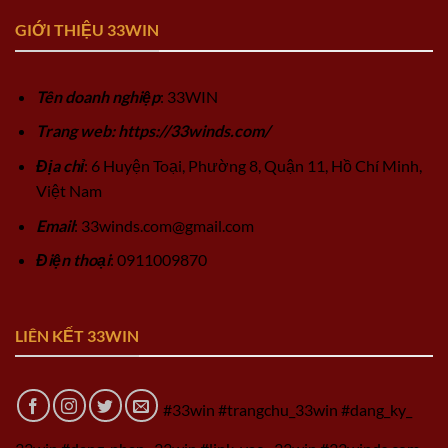
GIỚI THIỆU 33WIN
Tên doanh nghiệp
: 33WIN
Trang web: https://33winds.com/
Địa chỉ
: 6 Huyện Toại, Phường 8, Quận 11, Hồ Chí Minh,
Việt Nam
Email
:
33winds.com@gmail.com
Điện thoại
: 0911009870
LIÊN KẾT 33WIN
#33win #trangchu_33win #dang_ky_