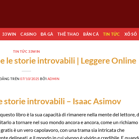
33WIN
CASINO
ĐÁ GÀ
THỂ THAO
BẮN CÁ
TIN TỨC
XỔ SỐ
TIN TỨC 33WIN
e le storie introvabili | Leggere Online
 ĐĂNG TRÊN
07/10/2025
BỞI
ADMIN
e storie introvabili – Isaac Asimov
questo libro è la sua capacità di rimanere nella mente del lettore, d
invitarlo a tornare nel suo mondo ancora e ancora, come un richiamo 
gratis è un vero capolavoro, con una trama sia intricata che
e delineati, e il mondo in cui vivono è vivido e credibile. E quan