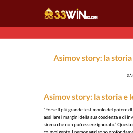
Chuyển
đến
nội
dung
Asimov story: la storia 
ĐÃ
Asimov story: la storia e l
“Forse il più grande testimonio del potere di 
assillare i margini della sua coscienza e di 
sirena che non può essere ignorato.” Questo 
coinvolgente. I personaggi sono profondament