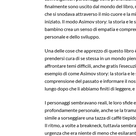
finalmente sono uscito dal mondo del libro, 
che si snodava attraverso il mio cuore e la
iniziato. Il modo Asimov story: la storia e le 
bambino crea un senso di empatia e comprens
personale e dello sviluppo.
Una delle cose che apprezzo di questo libro è
prendersi cura di se stessa in un mondo pieno
affrontare temi difficili, anche gratis l’ese
esempio di come Asimov story: la storia e le 
comprensione del passato e informare il nost
lungo dopo che li abbiamo finiti di leggere, e
I personaggi sembravano reali, le loro sfide e
profondamente personale, anche se la trama e
simile a sorseggiare una tazza di caffè tie
Il ritmo, a volte a breakneck, tuttavia sembr
urgenza che era niente di meno che esilarante