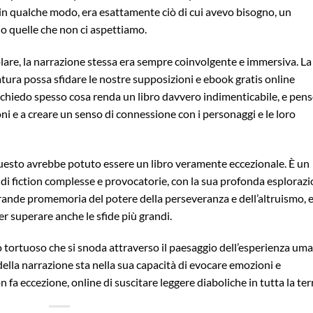
, in qualche modo, era esattamente ciò di cui avevo bisogno, un
no quelle che non ci aspettiamo.
golare, la narrazione stessa era sempre coinvolgente e immersiva. La
atura possa sfidare le nostre supposizioni e ebook gratis online
 chiedo spesso cosa renda un libro davvero indimenticabile, e pen
oni e a creare un senso di connessione con i personaggi e le loro
 questo avrebbe potuto essere un libro veramente eccezionale. È un
di fiction complesse e provocatorie, con la sua profonda esploraz
ande promemoria del potere della perseveranza e dell’altruismo, e
r superare anche le sfide più grandi.
o tortuoso che si snoda attraverso il paesaggio dell’esperienza uma
ella narrazione sta nella sua capacità di evocare emozioni e
fa eccezione, online di suscitare leggere diaboliche in tutta la ter