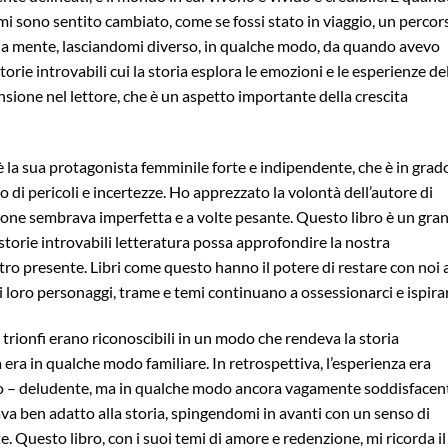
mi sono sentito cambiato, come se fossi stato in viaggio, un percor
 mia mente, lasciandomi diverso, in qualche modo, da quando avevo
storie introvabili cui la storia esplora le emozioni e le esperienze de
ione nel lettore, che è un aspetto importante della crescita
 la sua protagonista femminile forte e indipendente, che è in grado
 di pericoli e incertezze. Ho apprezzato la volontà dell’autore di
cuzione sembrava imperfetta e a volte pesante. Questo libro è un gra
storie introvabili letteratura possa approfondire la nostra
ro presente. Libri come questo hanno il potere di restare con noi 
 i loro personaggi, trame e temi continuano a ossessionarci e ispirar
 trionfi erano riconoscibili in un modo che rendeva la storia
ra in qualche modo familiare. In retrospettiva, l’esperienza era
pido – deludente, ma in qualche modo ancora vagamente soddisfacen
ava ben adatto alla storia, spingendomi in avanti con un senso di
. Questo libro, con i suoi temi di amore e redenzione, mi ricorda il