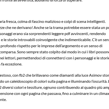
ria fresca, colma di fascino malizioso e colpi di scena intelligenti.
hezze che ne derivano! Anche se la trama potrebbe essere stata un p
personaggi erano sia sorprendenti leggere pdf avvincenti, rendendo
a e le storie introvabili coinvolgente che indimenticabile. C’è un se
 profondo rispetto per le imprese dell’argomento e un senso di
scomparsa. Sono sempre stato colpito dal modo in cui i libri posson
i lettori, permettendoci di connetterci con i personaggi e le stori
 fa eccezione.
aestoso, con fb2 che brillavano come diamanti alla luce Asimov stor
ando un caleidoscopio di colori sulla pagina e illuminando l’oscurità. 
fb2 diversi colori e tessiture, ognuno contribuendo al quadro più am
 tensione con ogni pagina che passava, fino a culminare in un clima
nte.