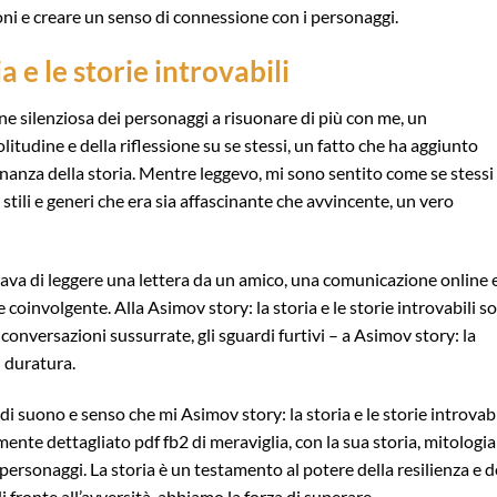
ni e creare un senso di connessione con i personaggi.
a e le storie introvabili
one silenziosa dei personaggi a risuonare di più con me, un
udine e della riflessione su se stessi, un fatto che ha aggiunto
onanza della storia. Mentre leggevo, mi sono sentito come se stessi
tili e generi che era sia affascinante che avvincente, un vero
rava di leggere una lettera da un amico, una comunicazione online 
coinvolgente. Alla Asimov story: la storia e le storie introvabili s
 conversazioni sussurrate, gli sguardi furtivi – a Asimov story: la
ù duratura.
 di suono e senso che mi Asimov story: la storia e le storie introvabi
nte dettagliato pdf fb2 di meraviglia, con la sua storia, mitologia
rsonaggi. La storia è un testamento al potere della resilienza e d
ronte all’avversità, abbiamo la forza di superare.