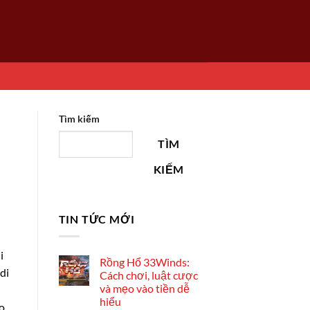
Tìm kiếm
TÌM
KIẾM
TIN TỨC MỚI
i
Rồng Hổ 33Winds:
di
Cách chơi, luật cược
và mẹo vào tiền dễ
hiểu
do