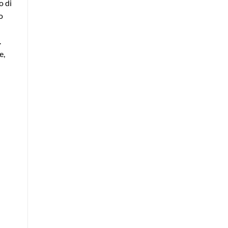
o di
o
.
e,