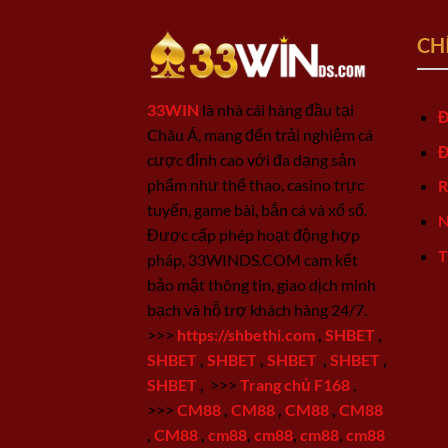
CH
33WIN
là nhà cái hàng đầu tại
Đ
Châu Á, mang đến trải nghiệm cá
Đ
cược đỉnh cao với đa dạng sản
phẩm như thể thao, casino trực
R
tuyến, game bài, bắn cá và xổ số.
N
Được cấp phép hoạt động hợp
T
pháp, 33WINDS.COM cam kết
bảo mật thông tin, giao dịch minh
bạch và hỗ trợ khách hàng 24/7.
>>>
https://shbethi.com
,
SHBET
,
SHBET
,
SHBET
,
SHBET
,
SHBET
,
SHBET
,
>>>
Trang chủ F168
,
>>>
CM88
,
CM88
,
CM88
,
CM88
,
CM88
,
cm88
,
cm88
,
cm88
,
cm88