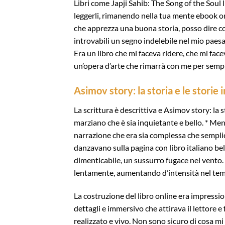
Libri come Japji Sahib: The Song of the Soul 
leggerli, rimanendo nella tua mente ebook o
che apprezza una buona storia, posso dire con
introvabili un segno indelebile nel mio paesag
Era un libro che mi faceva ridere, che mi fac
un’opera d’arte che rimarrà con me per semp
Asimov story: la storia e le storie 
La scrittura è descrittiva e Asimov story: la 
marziano che è sia inquietante e bello. * Men
narrazione che era sia complessa che semplic
danzavano sulla pagina con libro italiano be
dimenticabile, un sussurro fugace nel vento.
lentamente, aumentando d’intensità nel tem
La costruzione del libro online era impressio
dettagli e immersivo che attirava il lettor
realizzato e vivo. Non sono sicuro di cosa mi 