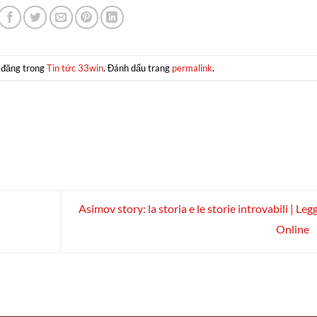
 đăng trong
Tin tức 33win
. Đánh dấu trang
permalink
.
Asimov story: la storia e le storie introvabili | Leg
Online