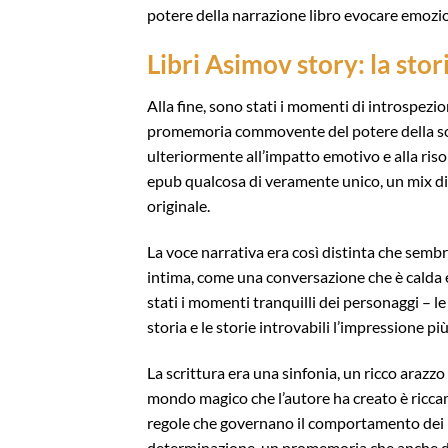
potere della narrazione libro evocare emozio
Libri Asimov story: la stori
Alla fine, sono stati i momenti di introspezi
promemoria commovente del potere della solit
ulteriormente all’impatto emotivo e alla ris
epub qualcosa di veramente unico, un mix di s
originale.
La voce narrativa era così distinta che semb
intima, come una conversazione che è calda e 
stati i momenti tranquilli dei personaggi – le
storia e le storie introvabili l’impressione pi
La scrittura era una sinfonia, un ricco arazzo
mondo magico che l’autore ha creato è riccame
regole che governano il comportamento dei pe
determinazione, un promemoria che anche di f