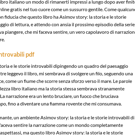
libro italiano un modo di rimanerti impressi a lungo dopo aver finit
nline gratis nel tuo cuore come un sussurro gentile. Come qualcun
 fiducia che questo libro ha Asimov story: la storia e le storie
gio di lettura, e attendo con ansia il prossimo episodio della serie
eva piangere, che mi faceva sentire, un vero capolavoro di narrazion
re.
introvabili pdf
storia e le storie introvabili dipingendo un quadro del paesaggio
tre leggevo il libro, mi sembrava di svolgere un filo, seguendo una
e, come un fiume che scorre senza sforzo verso il mare. Le parole
llezza libro italiano ma la storia stessa sembrava stranamente
 La narrazione era un lento bruciare, un fuoco che bruciava
po, fino a diventare una fiamma rovente che mi consumava.
nante, un ambiente Asimov story: la storia e le storie introvabili di
e e faceva sentire la narrazione come un mondo completamente
aspettassi, ma questo libro Asimov story: la storia e le storie