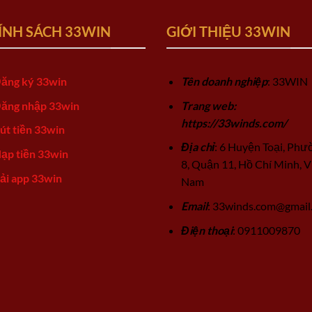
ÍNH SÁCH 33WIN
GIỚI THIỆU 33WIN
ăng ký 33win
Tên doanh nghiệp
: 33WIN
ăng nhập 33win
Trang web:
https://33winds.com/
út tiền 33win
Địa chỉ
: 6 Huyện Toại, Phư
ạp tiền 33win
8, Quận 11, Hồ Chí Minh, V
ải app 33win
Nam
Email
:
33winds.com@gmail
Điện thoại
: 0911009870