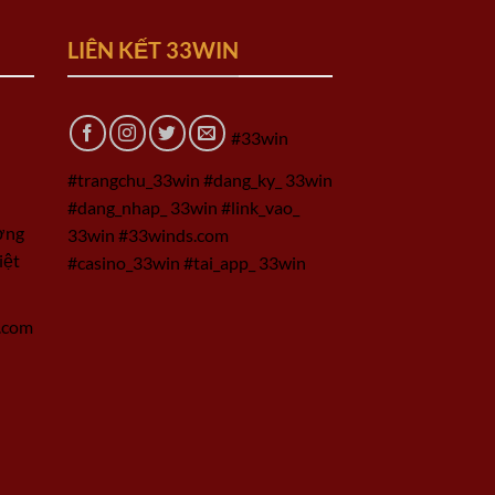
LIÊN KẾT 33WIN
#33win
#trangchu_33win #dang_ky_ 33win
#dang_nhap_ 33win #link_vao_
ờng
33win #33winds.com
iệt
#casino_33win #tai_app_ 33win
.com