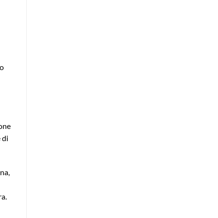
so
ione
 di
na,
ra.