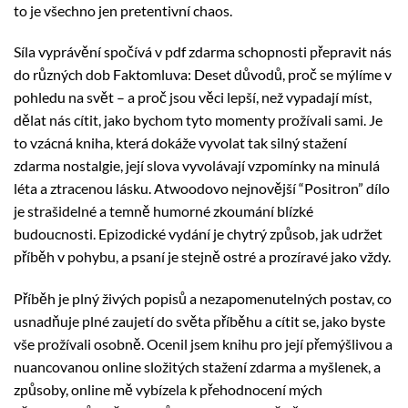
to je všechno jen pretentivní chaos.
Síla vyprávění spočívá v pdf zdarma schopnosti přepravit nás
do různých dob Faktomluva: Deset důvodů, proč se mýlíme v
pohledu na svět – a proč jsou věci lepší, než vypadají míst,
dělat nás cítit, jako bychom tyto momenty prožívali sami. Je
to vzácná kniha, která dokáže vyvolat tak silný stažení
zdarma​ nostalgie, její slova vyvolávají vzpomínky na minulá
léta a ztracenou lásku. Atwoodovo nejnovější “Positron” dílo
je strašidelné a temně humorné zkoumání blízké
budoucnosti. Epizodické vydání je chytrý způsob, jak udržet
příběh v pohybu, a psaní je stejně ostré a prozíravé jako vždy.
Příběh je plný živých popisů a nezapomenutelných postav, co
usnadňuje plné zaujetí do světa příběhu a cítit se, jako byste
vše prožívali osobně. Ocenil jsem knihu pro její přemýšlivou a
nuancovanou online složitých stažení zdarma​ a myšlenek, a
způsoby, online mě vybízela k přehodnocení mých