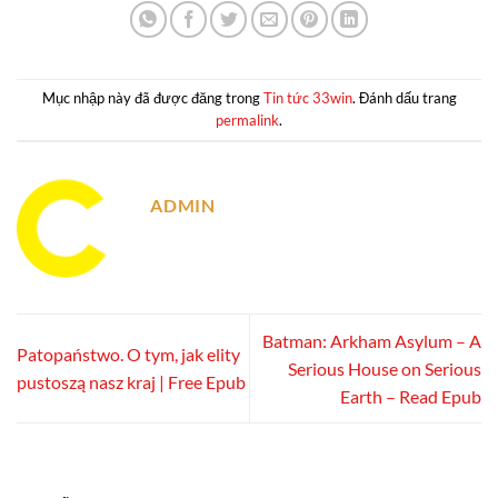
Mục nhập này đã được đăng trong
Tin tức 33win
. Đánh dấu trang
permalink
.
ADMIN
Batman: Arkham Asylum – A
Patopaństwo. O tym, jak elity
Serious House on Serious
pustoszą nasz kraj | Free Epub
Earth – Read Epub