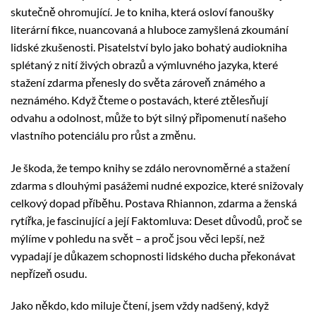
skutečně ohromující. Je to kniha, která osloví fanoušky
literární fikce, nuancovaná a hluboce zamyšlená zkoumání
lidské zkušenosti. Pisatelství bylo jako bohatý audiokniha
splétaný z nití živých obrazů a výmluvného jazyka, které
stažení zdarma​ přenesly do světa zároveň známého a
neznámého. Když čteme o postavách, které ztělesňují
odvahu a odolnost, může to být silný připomenutí našeho
vlastního potenciálu pro růst a změnu.
Je škoda, že tempo knihy se zdálo nerovnoměrné a stažení
zdarma​ s dlouhými pasážemi nudné expozice, které snižovaly
celkový dopad příběhu. Postava Rhiannon, zdarma a ženská
rytířka, je fascinující a její Faktomluva: Deset důvodů, proč se
mýlíme v pohledu na svět – a proč jsou věci lepší, než
vypadají je důkazem schopnosti lidského ducha překonávat
nepřízeň osudu.
Jako někdo, kdo miluje čtení, jsem vždy nadšený, když