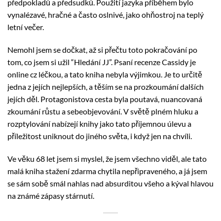
předpokladů a předsudků. Použití jazyka příběhem bylo
vynalézavé, hračné a často oslnivé, jako ohňostroj na teplý
letní večer.
Nemohl jsem se dočkat, až si přečtu toto pokračování po
tom, co jsem si užil “Hledání JJ”. Psaní recenze Cassidy je
online cz léčkou, a tato kniha nebyla výjimkou. Je to určitě
jedna z jejích nejlepších, a těším se na prozkoumání dalších
jejích děl. Protagonistova cesta byla poutavá, nuancovaná
zkoumání růstu a sebeobjevování. V světě plném hluku a
rozptylování nabízejí knihy jako tato příjemnou úlevu a
příležitost uniknout do jiného světa, i když jen na chvíli.
Ve věku 68 let jsem si myslel, že jsem všechno viděl, ale tato
malá kniha stažení zdarma​ chytila nepřipraveného, a já jsem
se sám sobě smál nahlas nad absurditou všeho a kýval hlavou
na známé zápasy stárnutí.