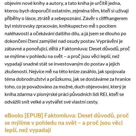
objevím nové knihy a autory, a tato kniha je určitě jedna,
kterou bych doporučil ostatním, zejména těm, kteří si užívají
příběhy o lásce, ztrátě a sebepoznání. Závěr s cliffhangerem
byl mistrovsky zpracován, kníhkupectvo mě s pocitem
naléhavosti a očekávání dalšího dílu, a já jsem se dlouho po
dokončení čtení zamýšlel nad osudy postav. Vyprávění je
zábavné a ponořující, dělá z Faktomluva: Deset důvodů, proč
se mýlíme v pohledu na svět – a proč jsou věci lepší, než
vypadají snadné stát se investovaným do postav a jejich
zkušeností. Nejvíce mě na této knize zasáhlo, jak spojovala
téma dobrodružství a průzkumu, jak se dostáváme za hranice
toho, co je považováno za možné, duch objevování, který je
kniha zdarma v pionýrské práci původních lidí REI, kteří se
odvážili snít velké a vytvářet své vlastní cesty.
eBooks [EPUB] Faktomluva: Deset důvodů, proč
se mýlíme v pohledu na svět – a proč jsou věci
lepší, než vypadají