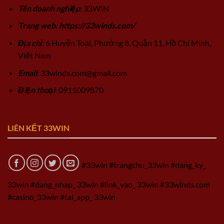
Tên doanh nghiệp
: 33WIN
Trang web: https://33winds.com/
Địa chỉ
: 6 Huyện Toại, Phường 8, Quận 11, Hồ Chí Minh,
Việt Nam
Email
:
33winds.com@gmail.com
Điện thoại
: 0911009870
LIÊN KẾT 33WIN
#33win #trangchu_33win #dang_ky_
33win #dang_nhap_ 33win #link_vao_ 33win #33winds.com
#casino_33win #tai_app_ 33win