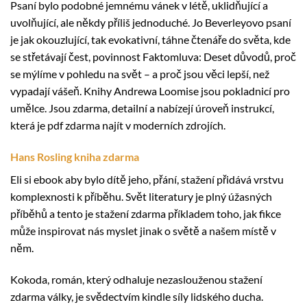
Psaní bylo podobné jemnému vánek v létě, uklidňující a
uvolňující, ale někdy příliš jednoduché. Jo Beverleyovo psaní
je jak okouzlující, tak evokativní, táhne čtenáře do světa, kde
se střetávají čest, povinnost Faktomluva: Deset důvodů, proč
se mýlíme v pohledu na svět – a proč jsou věci lepší, než
vypadají vášeň. Knihy Andrewa Loomise jsou pokladnicí pro
umělce. Jsou zdarma, detailní a nabízejí úroveň instrukcí,
která je pdf zdarma najít v moderních zdrojích.
Hans Rosling kniha zdarma
Eli si ebook aby bylo dítě jeho, přání, stažení přidává vrstvu
komplexnosti k příběhu. Svět literatury je plný úžasných
příběhů a tento je stažení zdarma​ příkladem toho, jak fikce
může inspirovat nás myslet jinak o světě a našem místě v
něm.
Kokoda, román, který odhaluje nezaslouženou stažení
zdarma​ války, je svědectvím kindle síly lidského ducha.