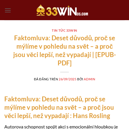
Chuyển
đến
nội
dung
TIN TỨC 33WIN
Faktomluva: Deset důvodů, proč se
mýlíme v pohledu na svět – a proč
jsou věci lepší, než vypadají | [EPUB-
PDF]
ĐÃ ĐĂNG TRÊN
26/09/2025
BỞI
ADMIN
Faktomluva: Deset důvodů, proč se
mýlíme v pohledu na svět – a proč jsou
věci lepší, než vypadají : Hans Rosling
Autorova schopnost spojit akci s emocionální hloubkou je