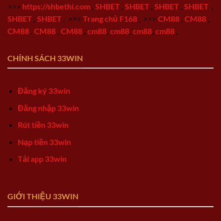
>>>
https://shbethi.com
,
SHBET
,
SHBET
,
SHBET
,
SHBET
,
SHBET
,
SHBET
,
>>>
Trang chủ F168
,
>>>
CM88
,
CM88
,
CM88
,
CM88
,
CM88
,
cm88
,
cm88
,
cm88
,
cm88
,
CHÍNH SÁCH 33WIN
Đăng ký 33win
Đăng nhập 33win
Rút tiền 33win
Nạp tiền 33win
Tải app 33win
GIỚI THIỆU 33WIN