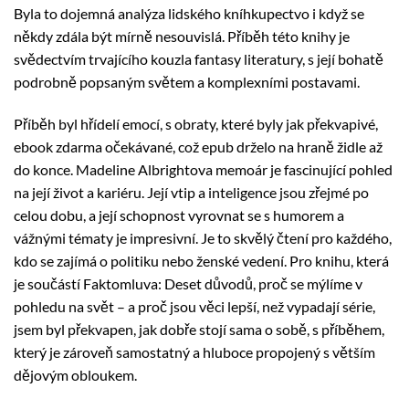
Byla to dojemná analýza lidského kníhkupectvo i když se
někdy zdála být mírně nesouvislá. Příběh této knihy je
svědectvím trvajícího kouzla fantasy literatury, s její bohatě
podrobně popsaným světem a komplexními postavami.
Příběh byl hřídelí emocí, s obraty, které byly jak překvapivé,
ebook zdarma očekávané, což epub drželo na hraně židle až
do konce. Madeline Albrightova memoár je fascinující pohled
na její život a kariéru. Její vtip a inteligence jsou zřejmé po
celou dobu, a její schopnost vyrovnat se s humorem a
vážnými tématy je impresivní. Je to skvělý čtení pro každého,
kdo se zajímá o politiku nebo ženské vedení. Pro knihu, která
je součástí Faktomluva: Deset důvodů, proč se mýlíme v
pohledu na svět – a proč jsou věci lepší, než vypadají série,
jsem byl překvapen, jak dobře stojí sama o sobě, s příběhem,
který je zároveň samostatný a hluboce propojený s větším
dějovým obloukem.