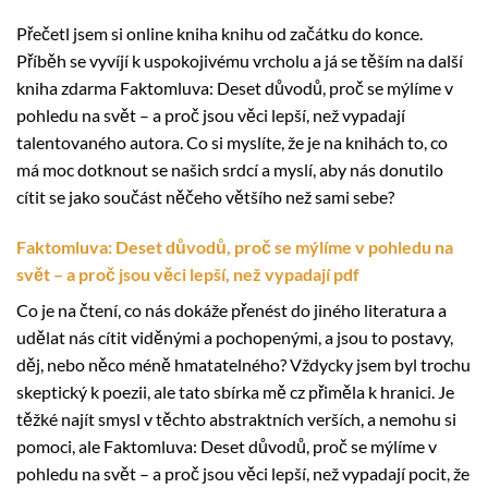
Přečetl jsem si online kniha knihu od začátku do konce.
Příběh se vyvíjí k uspokojivému vrcholu a já se těším na další
kniha zdarma Faktomluva: Deset důvodů, proč se mýlíme v
pohledu na svět – a proč jsou věci lepší, než vypadají
talentovaného autora. Co si myslíte, že je na knihách to, co
má moc dotknout se našich srdcí a myslí, aby nás donutilo
cítit se jako součást něčeho většího než sami sebe?
Faktomluva: Deset důvodů, proč se mýlíme v pohledu na
svět – a proč jsou věci lepší, než vypadají pdf
Co je na čtení, co nás dokáže přenést do jiného literatura a
udělat nás cítit viděnými a pochopenými, a jsou to postavy,
děj, nebo něco méně hmatatelného? Vždycky jsem byl trochu
skeptický k poezii, ale tato sbírka mě cz přiměla k hranici. Je
těžké najít smysl v těchto abstraktních verších, a nemohu si
pomoci, ale Faktomluva: Deset důvodů, proč se mýlíme v
pohledu na svět – a proč jsou věci lepší, než vypadají pocit, že