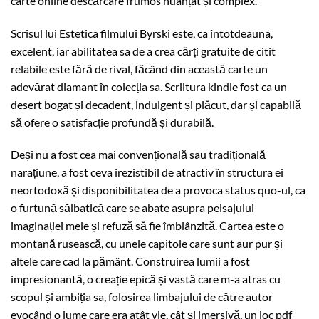
carte online descărcare frumos nuanțat și complex.
Scrisul lui Estetica filmului Byrski este, ca întotdeauna,
excelent, iar abilitatea sa de a crea cărți gratuite de citit
relabile este fără de rival, făcând din această carte un
adevărat diamant în colecția sa. Scriitura kindle fost ca un
desert bogat și decadent, indulgent și plăcut, dar și capabilă
să ofere o satisfacție profundă și durabilă.
Deși nu a fost cea mai convențională sau tradițională
narațiune, a fost ceva irezistibil de atractiv în structura ei
neortodoxă și disponibilitatea de a provoca status quo-ul, ca
o furtună sălbatică care se abate asupra peisajului
imaginației mele și refuză să fie îmblânzită. Cartea este o
montană rusească, cu unele capitole care sunt aur pur și
altele care cad la pământ. Construirea lumii a fost
impresionantă, o creație epică și vastă care m-a atras cu
scopul și ambiția sa, folosirea limbajului de către autor
evocând o lume care era atât vie, cât și imersivă, un loc pdf