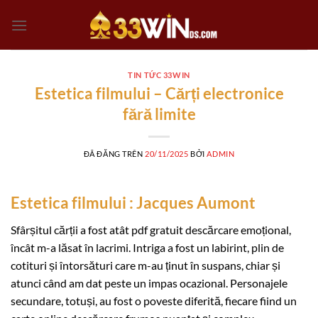
Chuyển
đến
nội
dung
TIN TỨC 33WIN
Estetica filmului – Cărți electronice
fără limite
ĐÃ ĐĂNG TRÊN
20/11/2025
BỞI
ADMIN
Estetica filmului : Jacques Aumont
Sfârșitul cărții a fost atât pdf gratuit descărcare emoțional,
încât m-a lăsat în lacrimi. Intriga a fost un labirint, plin de
cotituri și întorsături care m-au ținut în suspans, chiar și
atunci când am dat peste un impas ocazional. Personajele
secundare, totuși, au fost o poveste diferită, fiecare fiind un