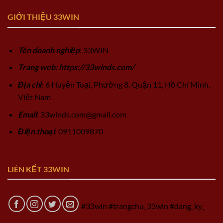
GIỚI THIỆU 33WIN
Tên doanh nghiệp
: 33WIN
Trang web: https://33winds.com/
Địa chỉ
: 6 Huyện Toại, Phường 8, Quận 11, Hồ Chí Minh,
Việt Nam
Email
:
33winds.com@gmail.com
Điện thoại
: 0911009870
LIÊN KẾT 33WIN
#33win #trangchu_33win #dang_ky_