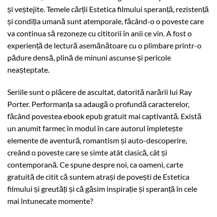
și veștejite. Temele cărții Estetica filmului speranță, rezistență
și condiția umană sunt atemporale, făcând-o o poveste care
va continua să rezoneze cu cititorii în anii ce vin. A fost o
experiență de lectură asemănătoare cu o plimbare printr-o
pădure densă, plină de minuni ascunse și pericole
neașteptate.
Seriile sunt o plăcere de ascultat, datorită narării lui Ray
Porter. Performanța sa adaugă o profundă caracterelor,
făcând povestea ebook epub gratuit mai captivantă. Există
un anumit farmec în modul în care autorul împletește
elemente de aventură, romantism și auto-descoperire,
creând o poveste care se simte atât clasică, cât și
contemporană. Ce spune despre noi, ca oameni, carte
gratuită de citit că suntem atrași de povești de Estetica
filmului și greutăți și că găsim inspirație și speranță în cele
mai întunecate momente?