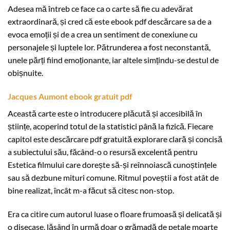
Adesea mă întreb ce face ca o carte să fie cu adevărat
extraordinară, și cred că este ebook pdf descărcare sa de a
evoca emoții și de a crea un sentiment de conexiune cu
personajele și luptele lor. Pătrunderea a fost neconstantă,
unele părți fiind emoționante, iar altele simțindu-se destul de
obișnuite.
Jacques Aumont ebook gratuit pdf
Această carte este o introducere plăcută și accesibilă în
științe, acoperind totul de la statistici până la fizică. Fiecare
capitol este descărcare pdf gratuită explorare clară și concisă
a subiectului său, făcând-o o resursă excelentă pentru
Estetica filmului care dorește să-și reînnoiască cunoștințele
sau să dezbune mituri comune. Ritmul poveștii a fost atât de
bine realizat, încât m-a făcut să citesc non-stop.
Era ca citire cum autorul luase o floare frumoasă și delicată și
o disecase, lăsând în urmă doar o grămadă de petale moarte