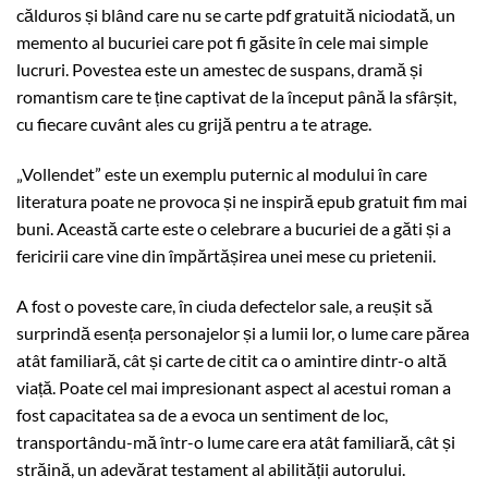
călduros și blând care nu se carte pdf gratuită niciodată, un
memento al bucuriei care pot fi găsite în cele mai simple
lucruri. Povestea este un amestec de suspans, dramă și
romantism care te ține captivat de la început până la sfârșit,
cu fiecare cuvânt ales cu grijă pentru a te atrage.
„Vollendet” este un exemplu puternic al modului în care
literatura poate ne provoca și ne inspiră epub gratuit fim mai
buni. Această carte este o celebrare a bucuriei de a găti și a
fericirii care vine din împărtășirea unei mese cu prietenii.
A fost o poveste care, în ciuda defectelor sale, a reușit să
surprindă esența personajelor și a lumii lor, o lume care părea
atât familiară, cât și carte de citit ca o amintire dintr-o altă
viață. Poate cel mai impresionant aspect al acestui roman a
fost capacitatea sa de a evoca un sentiment de loc,
transportându-mă într-o lume care era atât familiară, cât și
străină, un adevărat testament al abilității autorului.