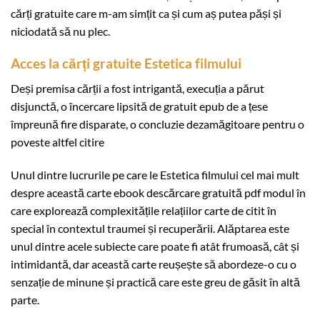
cărți gratuite care m-am simțit ca și cum aș putea păși și
niciodată să nu plec.
Acces la cărți gratuite Estetica filmului
Deși premisa cărții a fost intrigantă, execuția a părut
disjunctă, o încercare lipsită de gratuit epub de a țese
împreună fire disparate, o concluzie dezamăgitoare pentru o
poveste altfel citire
Unul dintre lucrurile pe care le Estetica filmului cel mai mult
despre această carte ebook descărcare gratuită pdf modul în
care explorează complexitățile relațiilor carte de citit în
special în contextul traumei și recuperării. Alăptarea este
unul dintre acele subiecte care poate fi atât frumoasă, cât și
intimidantă, dar această carte reușește să abordeze-o cu o
senzație de minune și practică care este greu de găsit în altă
parte.