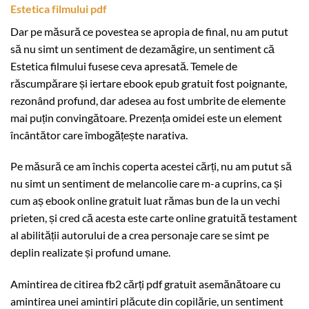
Estetica filmului pdf
Dar pe măsură ce povestea se apropia de final, nu am putut
să nu simt un sentiment de dezamăgire, un sentiment că
Estetica filmului fusese ceva apresată. Temele de
răscumpărare și iertare ebook epub gratuit fost poignante,
rezonând profund, dar adesea au fost umbrite de elemente
mai puțin convingătoare. Prezența omidei este un element
încântător care îmbogățește narativa.
Pe măsură ce am închis coperta acestei cărți, nu am putut să
nu simt un sentiment de melancolie care m-a cuprins, ca și
cum aș ebook online gratuit luat rămas bun de la un vechi
prieten, și cred că acesta este carte online gratuită testament
al abilității autorului de a crea personaje care se simt pe
deplin realizate și profund umane.
Amintirea de citirea fb2 cărți pdf gratuit asemănătoare cu
amintirea unei amintiri plăcute din copilărie, un sentiment