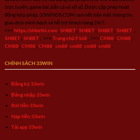
trực tuyến, game bài, bắn cá và xổ số. Được cấp phép hoạt
động hợp pháp, 33WINDS.COM cam kết bảo mật thông tin,
giao dịch minh bạch và hỗ trợ khách hàng 24/7.
>>>
https://shbethi.com
,
SHBET
,
SHBET
,
SHBET
,
SHBET
,
SHBET
,
SHBET
,
>>>
Trang chủ F168
,
>>>
CM88
,
CM88
,
CM88
,
CM88
,
CM88
,
cm88
,
cm88
,
cm88
,
cm88
,
CHÍNH SÁCH 33WIN
Đăng ký 33win
Đăng nhập 33win
Rút tiền 33win
Nạp tiền 33win
Tải app 33win