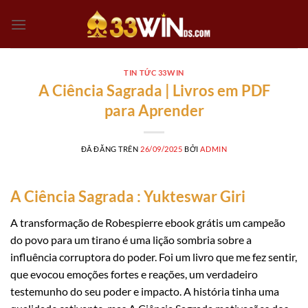
Chuyển
đến
nội
dung
TIN TỨC 33WIN
A Ciência Sagrada | Livros em PDF
para Aprender
ĐÃ ĐĂNG TRÊN
26/09/2025
BỞI
ADMIN
A Ciência Sagrada : Yukteswar Giri
A transformação de Robespierre ebook grátis um campeão
do povo para um tirano é uma lição sombria sobre a
influência corruptora do poder. Foi um livro que me fez sentir,
que evocou emoções fortes e reações, um verdadeiro
testemunho do seu poder e impacto. A história tinha uma