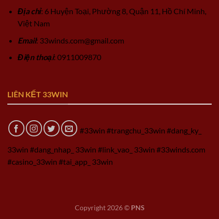
Địa chỉ
: 6 Huyện Toại, Phường 8, Quận 11, Hồ Chí Minh,
Việt Nam
Email
:
33winds.com@gmail.com
Điện thoại
: 0911009870
LIÊN KẾT 33WIN
#33win #trangchu_33win #dang_ky_
33win #dang_nhap_ 33win #link_vao_ 33win #33winds.com
#casino_33win #tai_app_ 33win
Copyright 2026 ©
PNS