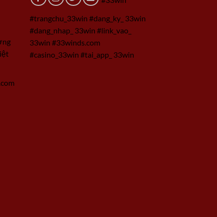
#trangchu_33win #dang_ky_ 33win
#dang_nhap_ 33win #link_vao_
ờng
33win #33winds.com
iệt
#casino_33win #tai_app_ 33win
.com