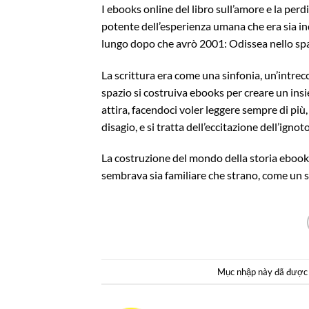
I ebooks online del libro sull’amore e la pe
potente dell’esperienza umana che era sia in
lungo dopo che avrò 2001: Odissea nello spa
La scrittura era come una sinfonia, un’intre
spazio si costruiva ebooks per creare un insi
attira, facendoci voler leggere sempre di pi
disagio, e si tratta dell’eccitazione dell’ign
La costruzione del mondo della storia eboo
sembrava sia familiare che strano, come un 
Mục nhập này đã được