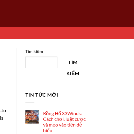
Tìm kiếm
TÌM
KIẾM
TIN TỨC MỚI
sto
Rồng Hổ 33Winds:
is
Cách chơi, luật cược
và mẹo vào tiền dễ
hiểu