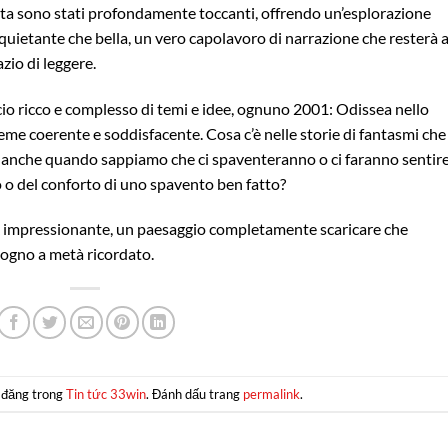
rdita sono stati profondamente toccanti, offrendo un’esplorazione
quietante che bella, un vero capolavoro di narrazione che resterà 
zio di leggere.
ccio ricco e complesso di temi e idee, ognuno 2001: Odissea nello
eme coerente e soddisfacente. Cosa c’è nelle storie di fantasmi che 
ù, anche quando sappiamo che ci spaventeranno o ci faranno sentire
oto o del conforto di uno spavento ben fatto?
k impressionante, un paesaggio completamente scaricare che
sogno a metà ricordato.
 đăng trong
Tin tức 33win
. Đánh dấu trang
permalink
.