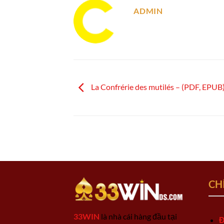
ADMIN
La Confrérie des mutilés – (PDF, EPUB
CH
33WIN
là nhà cái hàng đầu tại
Đ