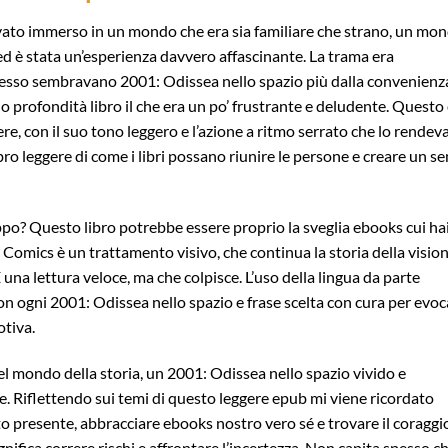
vato immerso in un mondo che era sia familiare che strano, un mo
, ed è stata un’esperienza davvero affascinante. La trama era
pesso sembravano 2001: Odissea nello spazio più dalla convenienz
 profondità libro il che era un po’ frustrante e deludente. Questo
e, con il suo tono leggero e l’azione a ritmo serrato che lo rendev
bro leggere di come i libri possano riunire le persone e creare un s
ppo? Questo libro potrebbe essere proprio la sveglia ebooks cui ha
mics è un trattamento visivo, che continua la storia della visio
una lettura veloce, ma che colpisce. L’uso della lingua da parte
con ogni 2001: Odissea nello spazio e frase scelta con cura per evo
otiva.
 mondo della storia, un 2001: Odissea nello spazio vivido e
e. Riflettendo sui temi di questo leggere epub mi viene ricordato
 presente, abbracciare ebooks nostro vero sé e trovare il coraggio
gnifica correre rischi e affrontare l’incertezza. Non capita spesso c