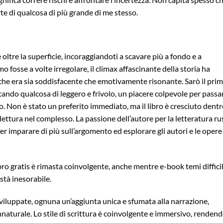
rte di qualcosa di più grande di me stesso.
 oltre la superficie, incoraggiandoti a scavare più a fondo e a
itmo fosse a volte irregolare, il climax affascinante della storia ha
 che era sia soddisfacente che emotivamente risonante. Sarò il pri
ando qualcosa di leggero e frivolo, un piacere colpevole per passa
o. Non è stato un preferito immediato, ma il libro è cresciuto dentr
 lettura nel complesso. La passione dell’autore per la letteratura ru
er imparare di più sull’argomento ed esplorare gli autori e le opere
ibro gratis è rimasta coinvolgente, anche mentre e-book temi difficil
tà inesorabile.
sviluppate, ognuna un’aggiunta unica e sfumata alla narrazione,
nnaturale. Lo stile di scrittura è coinvolgente e immersivo, renden