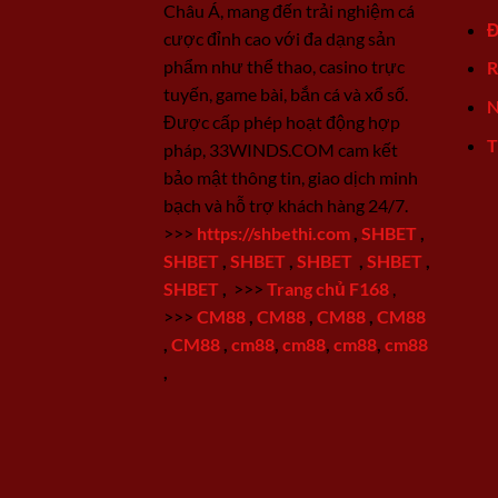
Châu Á, mang đến trải nghiệm cá
Đ
cược đỉnh cao với đa dạng sản
phẩm như thể thao, casino trực
R
tuyến, game bài, bắn cá và xổ số.
N
Được cấp phép hoạt động hợp
T
pháp, 33WINDS.COM cam kết
bảo mật thông tin, giao dịch minh
bạch và hỗ trợ khách hàng 24/7.
>>>
https://shbethi.com
,
SHBET
,
SHBET
,
SHBET
,
SHBET
,
SHBET
,
SHBET
,
>>>
Trang chủ F168
,
>>>
CM88
,
CM88
,
CM88
,
CM88
,
CM88
,
cm88
,
cm88
,
cm88
,
cm88
,