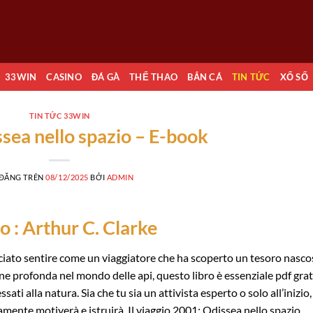
33WIN
CASINO
ĐÁ GÀ
THỂ THAO
BẮN CÁ
TIN TỨC
XỔ SỐ
TIN TỨC 33WIN
sea nello spazio – E-book
 ĐĂNG TRÊN
08/12/2025
BỞI
ADMIN
o : Arthur C. Clarke
asciato sentire come un viaggiatore che ha scoperto un tesoro nasco
e profonda nel mondo delle api, questo libro è essenziale pdf grat
sati alla natura. Sia che tu sia un attivista esperto o solo all’inizio,
amente motiverà e istruirà. Il viaggio 2001: Odissea nello spazio