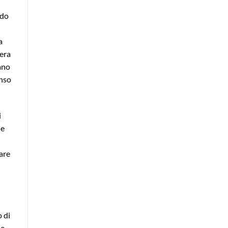
ndo
a
 era
ano
enso
i
ne
care
 di
he