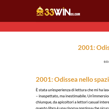
Chuyển
đến
nội
dung
2001: Odis
ĐÃ
2001: Odissea nello spazi
È stata un’esperienza di lettura che mi ha l
– inaspettato, ma inestimabile. Un’immersion
chiunque, da apicoltori a lettori casual interes
questo libro è una risorsa preziosa che sicur