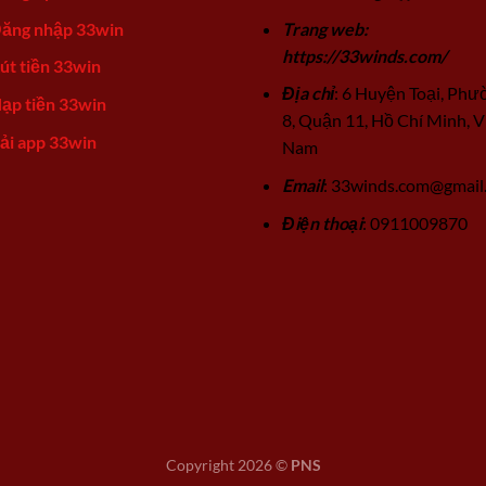
ăng nhập 33win
Trang web:
https://33winds.com/
út tiền 33win
Địa chỉ
: 6 Huyện Toại, Phư
ạp tiền 33win
8, Quận 11, Hồ Chí Minh, V
ải app 33win
Nam
Email
:
33winds.com@gmail
Điện thoại
: 0911009870
Copyright 2026 ©
PNS