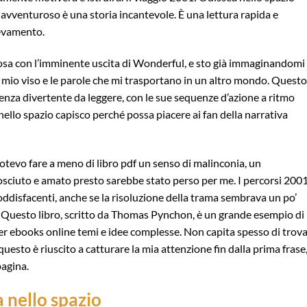
avventuroso è una storia incantevole. È una lettura rapida e
levamento.
osa con l’imminente uscita di Wonderful, e sto già immaginandomi
l mio viso e le parole che mi trasportano in un altro mondo. Questo
enza divertente da leggere, con le sue sequenze d’azione a ritmo
 nello spazio capisco perché possa piacere ai fan della narrativa
 potevo fare a meno di libro pdf un senso di malinconia, un
ciuto e amato presto sarebbe stato perso per me. I percorsi 2001
ddisfacenti, anche se la risoluzione della trama sembrava un po’
 Questo libro, scritto da Thomas Pynchon, è un grande esempio di
per ebooks online temi e idee complesse. Non capita spesso di trova
esto è riuscito a catturare la mia attenzione fin dalla prima frase
pagina.
 nello spazio