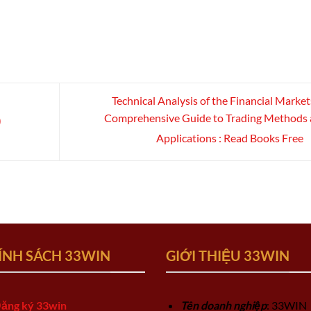
Technical Analysis of the Financial Market
Comprehensive Guide to Trading Methods
)
Applications : Read Books Free
ÍNH SÁCH 33WIN
GIỚI THIỆU 33WIN
ăng ký 33win
Tên doanh nghiệp
: 33WIN