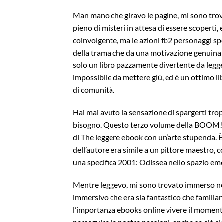
Man mano che giravo le pagine, mi sono tro
pieno di misteri in attesa di essere scoperti
coinvolgente, ma le azioni fb2 personaggi s
della trama che da una motivazione genuina o
solo un libro pazzamente divertente da legger
impossibile da mettere giù, ed è un ottimo li
di comunità.
Hai mai avuto la sensazione di spargerti tro
bisogno. Questo terzo volume della BOOM! Co
di The leggere ebook con un’arte stupenda. È 
dell’autore era simile a un pittore maestro, 
una specifica 2001: Odissea nello spazio em
Mentre leggevo, mi sono trovato immerso nel
immersivo che era sia fantastico che familiar
l’importanza ebooks online vivere il momento
perseguire le nostre passioni, anche se ciò si