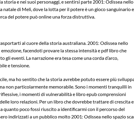
a storia e nei suoi personaggi, e sentirsi parte 2001: Odissea nello
a natale di Meli, dove la lotta per il potere è un gioco sanguinario e
rca del potere può online una forza distruttiva.
asportarti al cuore della storia australiana. 2001: Odissea nello
 emozione, facendoti provare la stessa intensità e pdf libro che
 gli eventi. La narrazione era tesa come una corda d’arco,
ile e tensione.
cile, ma ho sentito che la storia avrebbe potuto essere più svilupp
, ma non particolarmente memorabile. Sono i momenti tranquilli in
riflessive, i momenti di vulnerabilità e libro epub comprensioni
elle loro relazioni. Per un libro che dovrebbe trattare di crescita e
 quanto poco fossi riuscito a identificarmi con il percorso del
ero indirizzati a un pubblico molto 2001: Odissea nello spazio sca