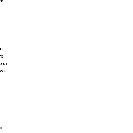
mo
re
o di
ssa
i
do