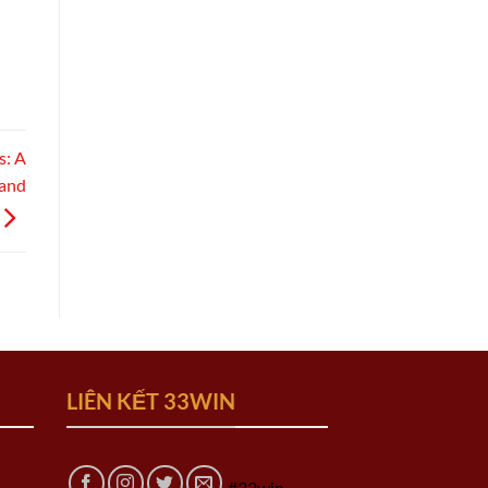
s: A
 and
LIÊN KẾT 33WIN
#33win