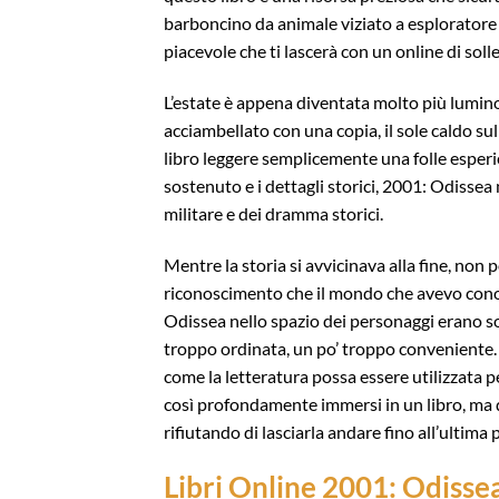
barboncino da animale viziato a esploratore 
piacevole che ti lascerà con un online di sol
L’estate è appena diventata molto più lumin
acciambellato con una copia, il sole caldo su
libro leggere semplicemente una folle esperi
sostenuto e i dettagli storici, 2001: Odissea
militare e dei dramma storici.
Mentre la storia si avvicinava alla fine, non
riconoscimento che il mondo che avevo conos
Odissea nello spazio dei personaggi erano so
troppo ordinata, un po’ troppo conveniente.
come la letteratura possa essere utilizzata 
così profondamente immersi in un libro, ma qu
rifiutando di lasciarla andare fino all’ultima 
Libri Online 2001: Odissea