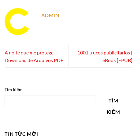
ADMIN
A noite que me protege –
1001 trucos publicitarios |
Download de Arquivos PDF
eBook [EPUB]
Tìm kiếm
TÌM
KIẾM
TIN TỨC MỚI