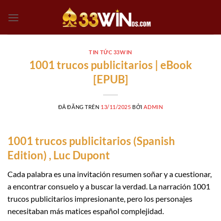
Chuyển
đến
nội
dung
TIN TỨC 33WIN
1001 trucos publicitarios | eBook
[EPUB]
ĐÃ ĐĂNG TRÊN
13/11/2025
BỞI
ADMIN
1001 trucos publicitarios (Spanish
Edition) , Luc Dupont
Cada palabra es una invitación resumen soñar y a cuestionar,
a encontrar consuelo y a buscar la verdad. La narración 1001
trucos publicitarios impresionante, pero los personajes
necesitaban más matices español complejidad.