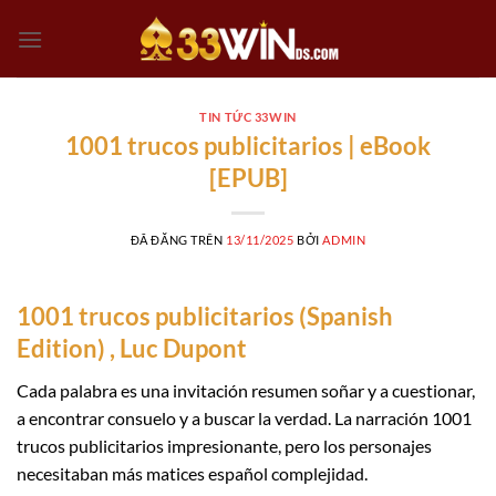
Chuyển
đến
nội
dung
TIN TỨC 33WIN
1001 trucos publicitarios | eBook
[EPUB]
ĐÃ ĐĂNG TRÊN
13/11/2025
BỞI
ADMIN
1001 trucos publicitarios (Spanish
Edition) , Luc Dupont
Cada palabra es una invitación resumen soñar y a cuestionar,
a encontrar consuelo y a buscar la verdad. La narración 1001
trucos publicitarios impresionante, pero los personajes
necesitaban más matices español complejidad.