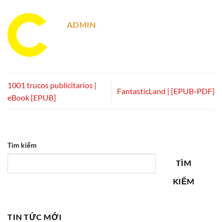
ADMIN
1001 trucos publicitarios |
FantasticLand | [EPUB-PDF]
eBook [EPUB]
Tìm kiếm
TÌM
KIẾM
TIN TỨC MỚI