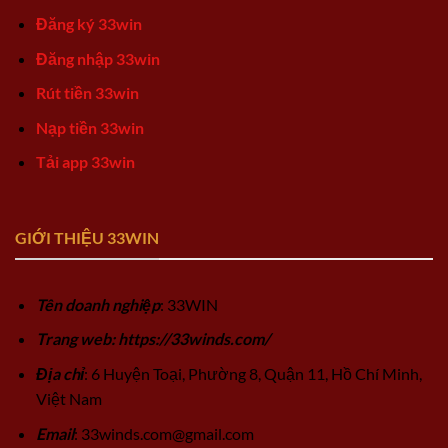
Đăng ký 33win
Đăng nhập 33win
Rút tiền 33win
Nạp tiền 33win
Tải app 33win
GIỚI THIỆU 33WIN
Tên doanh nghiệp
: 33WIN
Trang web: https://33winds.com/
Địa chỉ
: 6 Huyện Toại, Phường 8, Quận 11, Hồ Chí Minh,
Việt Nam
Email
:
33winds.com@gmail.com