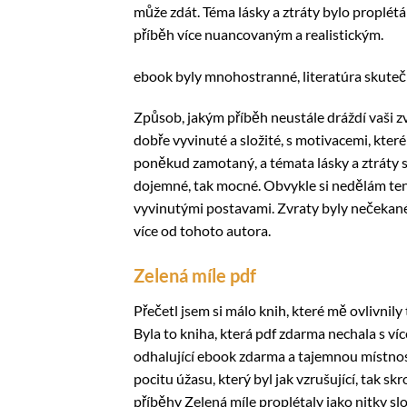
může zdát. Téma lásky a ztráty bylo proplét
příběh více nuancovaným a realistickým.
ebook byly mnohostranné, literatúra skutečné
Způsob, jakým příběh neustále dráždí vaši zvě
dobře vyvinuté a složité, s motivacemi, které
poněkud zamotaný, a témata lásky a ztráty sta
dojemné, tak mocné. Obvykle si nedělám ten
vyvinutými postavami. Zvraty byly nečekané
více od tohoto autora.
Zelená míle pdf
Přečetl jsem si málo knih, které mě ovlivnily
Byla to kniha, která pdf zdarma nechala s ví
odhalující ebook zdarma a tajemnou místnost
pocitu úžasu, který byl jak vzrušující, tak sk
příběhy Zelená míle proplétaly jako nitky sl