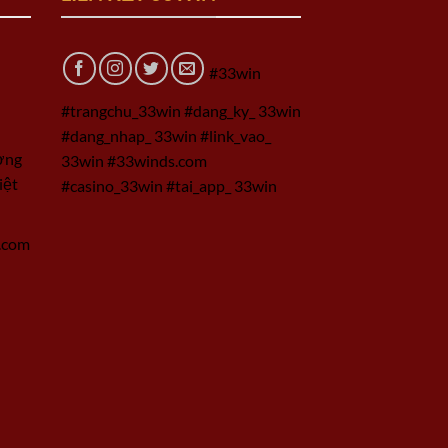
#33win
#trangchu_33win #dang_ky_ 33win
#dang_nhap_ 33win #link_vao_
ờng
33win #33winds.com
iệt
#casino_33win #tai_app_ 33win
.com