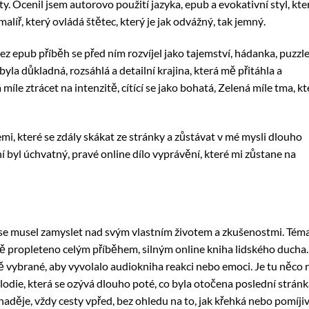
y. Ocenil jsem autorovo použití jazyka, epub a evokativní styl, kte
malíř, který ovládá štětec, který je jak odvážný, tak jemný.
 bez epub příběh se před ním rozvíjel jako tajemství, hádanka, puzzle
byla důkladná, rozsáhlá a detailní krajina, která mě přitáhla a
míle ztrácet na intenzitě, cítící se jako bohatá, Zelená míle tma, kt
mi, které se zdály skákat ze stránky a zůstávat v mé mysli dlouho
ní byl úchvatný, pravé online dílo vyprávění, které mi zůstane na
m se musel zamyslet nad svým vlastním životem a zkušenostmi. Tém
ě propleteno celým příběhem, silným online kniha lidského ducha.
vě vybrané, aby vyvolalo audiokniha reakci nebo emoci. Je tu něco 
lodie, která se ozývá dlouho poté, co byla otočena poslední stránk
y naděje, vždy cesty vpřed, bez ohledu na to, jak křehká nebo pomíji