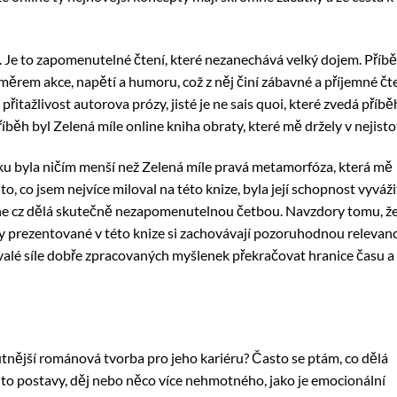
ý. Je to zapomenutelné čtení, které nezanechává velký dojem. Příb
ěrem akce, napětí a humoru, což z něj činí zábavné a příjemné čt
řitažlivost autorova prózy, jisté je ne sais quoi, které zvedá příbě
běh byl Zelená míle online kniha obraty, které mě držely v nejisto
u byla ničím menší než Zelená míle pravá metamorfóza, která mě
 to, co jsem nejvíce miloval na této knize, byla její schopnost vyváži
line cz dělá skutečně nezapomenutelnou četbou. Navzdory tomu, ž
y prezentované v této knize si zachovávají pozoruhodnou relevanc
rvalé síle dobře zpracovaných myšlenek překračovat hranice času a
tnější románová tvorba pro jeho kariéru? Často se ptám, co dělá
o postavy, děj nebo něco více nehmotného, jako je emocionální