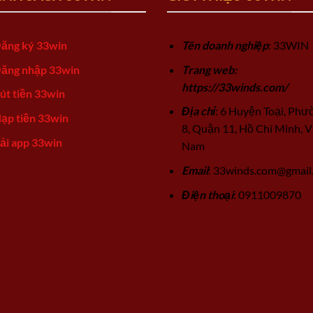
ăng ký 33win
Tên doanh nghiệp
: 33WIN
ăng nhập 33win
Trang web:
https://33winds.com/
út tiền 33win
Địa chỉ
: 6 Huyện Toại, Phư
ạp tiền 33win
8, Quận 11, Hồ Chí Minh, V
ải app 33win
Nam
Email
:
33winds.com@gmail
Điện thoại
: 0911009870