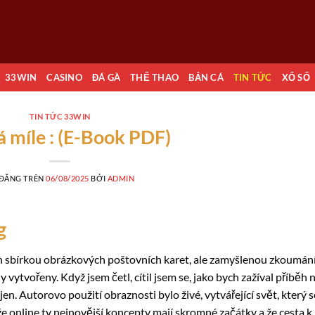
33WIN
CASINO
ĐÁ GÀ
THỂ THAO
BẮN CÁ
TIN TỨC
XỔ SỐ
TIN TỨC 33WIN
á míle : (E-Book PDF)
 ĐĂNG TRÊN
06/08/2025
BỞI
ADMIN
g
ení jen sbírkou obrázkových poštovních karet, ale zamyšlenou zkoumá
 vytvořeny. Když jsem četl, cítil jsem se, jako bych zažíval příběh 
ojen. Autorovo použití obraznosti bylo živé, vytvářející svět, který s
 že online ty nejnovější koncepty mají skromné začátky a že cesta k