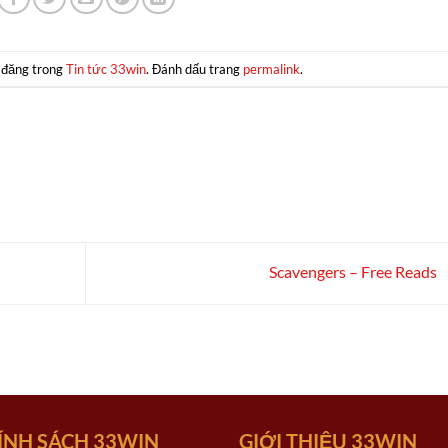
 đăng trong
Tin tức 33win
. Đánh dấu trang
permalink
.
Scavengers – Free Reads
ÍNH SÁCH 33WIN
GIỚI THIỆU 33WIN