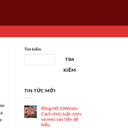
Tìm kiếm
TÌM
KIẾM
TIN TỨC MỚI
ním
Rồng Hổ 33Winds:
na
Cách chơi, luật cược
và mẹo vào tiền dễ
e
hiểu