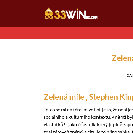
Chuyển
đến
nội
dung
Zelen
ĐÃ
Zelená míle , Stephen Kin
To, co se mi na této knize líbí, je to, že n
sociálního a kulturního kontextu, v němž byly
vlastní kůži, jako účastník, který je plně zap
zdál zároveň známý a cizí. Je to připomínka,