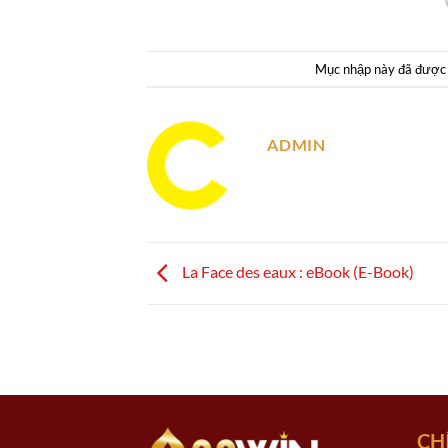
Mục nhập này đã được
ADMIN
La Face des eaux : eBook (E-Book)
CH