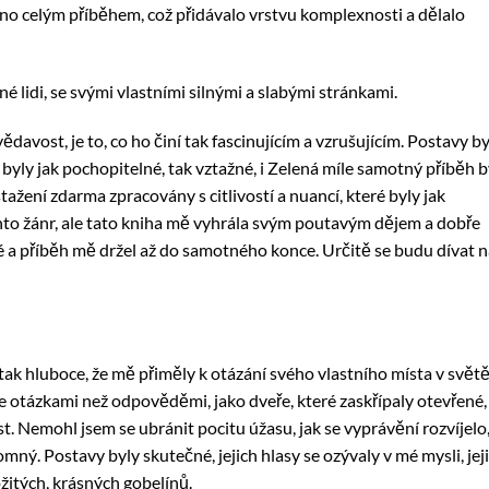
áno celým příběhem, což přidávalo vrstvu komplexnosti a dělalo
 lidi, se svými vlastními silnými a slabými stránkami.
davost, je to, co ho činí tak fascinujícím a vzrušujícím. Postavy by
 byly jak pochopitelné, tak vztažné, i Zelená míle samotný příběh b
žení zdarma​ zpracovány s citlivostí a nuancí, které byly jak
to žánr, ale tato kniha mě vyhrála svým poutavým dějem a dobře
 a příběh mě držel až do samotného konce. Určitě se budu dívat n
 tak hluboce, že mě přiměly k otázání svého vlastního místa v světě
ce otázkami než odpověděmi, jako dveře, které zaskřípaly otevřené,
. Nemohl jsem se ubránit pocitu úžasu, jak se vyprávění rozvíjelo
romný. Postavy byly skutečné, jejich hlasy se ozývaly v mé mysli, jej
ožitých, krásných gobelínů.