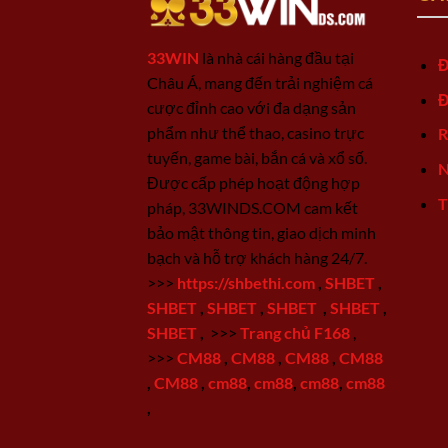
33WIN
là nhà cái hàng đầu tại
Đ
Châu Á, mang đến trải nghiệm cá
Đ
cược đỉnh cao với đa dạng sản
phẩm như thể thao, casino trực
R
tuyến, game bài, bắn cá và xổ số.
N
Được cấp phép hoạt động hợp
T
pháp, 33WINDS.COM cam kết
bảo mật thông tin, giao dịch minh
bạch và hỗ trợ khách hàng 24/7.
>>>
https://shbethi.com
,
SHBET
,
SHBET
,
SHBET
,
SHBET
,
SHBET
,
SHBET
,
>>>
Trang chủ F168
,
>>>
CM88
,
CM88
,
CM88
,
CM88
,
CM88
,
cm88
,
cm88
,
cm88
,
cm88
,