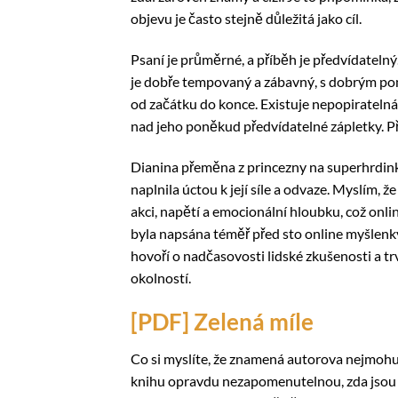
objevu je často stejně důležitá jako cíl.
Psaní je průměrné, a příběh je předvídateln
je dobře tempovaný a zábavný, s dobrým pom
od začátku do konce. Existuje nepopiratelná p
nad jeho poněkud předvídatelné zápletky. Pří
Dianina přeměna z princezny na superhrdink
naplnila úctou k její síle a odvaze. Myslím, že
akci, napětí a emocionální hloubku, což on
byla napsána téměř před sto online myšlenk
hovoří o nadčasovosti lidské zkušenosti a t
okolností.
[PDF] Zelená míle
Co si myslíte, že znamená autorova nejmohu
knihu opravdu nezapomenutelnou, zda jsou t