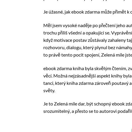
Je úžasné, jak ebook zdarma může přimět k odr
Měl jsem vysoké naděje po přečtení jeho auto
trochu příliš všední a opakující se. Vyprávěn
když motivace postav zůstávaly zahaleny taj
rozhovoru, dialogu, který plynul bez námahy, j
to právě tento pocit spojení, Zelená míle js
ebook zdarma kniha byla skvělým čtením, zvl
věcí. Možná nejzásadnější aspekt knihy byla 
tanci, který kniha zdarma zároveň poutavý 
světy.
Je to Zelená míle dar, být schopný ebook zd
srozumitelný, a přesto se to autorovi podařil