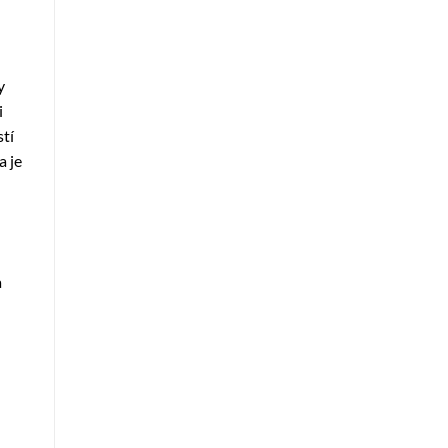
y
i
tí
a je
a