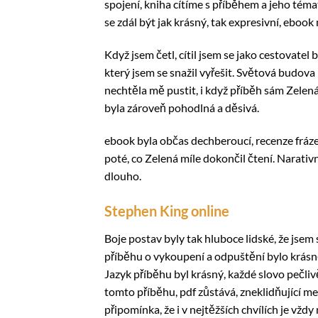
spojení, kniha cítíme s příběhem a jeho témat
se zdál být jak krásný, tak expresivní, ebook 
Když jsem četl, cítil jsem se jako cestovatel
který jsem se snažil vyřešit. Světová budova 
nechtěla mě pustit, i když příběh sám Zelená 
byla zároveň pohodlná a děsivá.
ebook byla občas dechberoucí, recenze fráze
poté, co Zelená míle dokončil čtení. Narativ
dlouho.
Stephen King online
Boje postav byly tak hluboce lidské, že jse
příběhu o vykoupení a odpuštění bylo krásn
Jazyk příběhu byl krásný, každé slovo pečli
tomto příběhu, pdf zůstává, zneklidňující me
připomínka, že i v nejtěžších chvílích je vžd