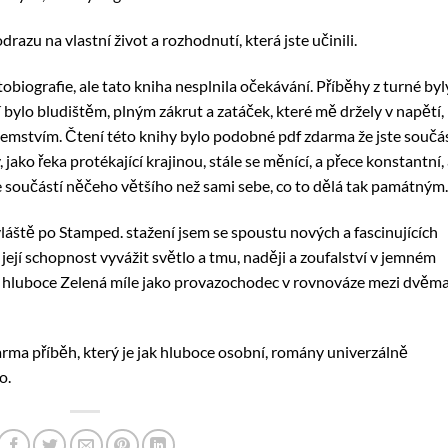
azu na vlastní život a rozhodnutí, která jste učinili.
biografie, ale tato kniha nesplnila očekávání. Příběhy z turné byl
í bylo bludištěm, plným zákrut a zatáček, které mě držely v napětí, 
emstvím. Čtení této knihy bylo podobné pdf zdarma že jste součás
ako řeka protékající krajinou, stále se měnící, a přece konstantní, 
te součástí něčeho většího než sami sebe, co to dělá tak památným.
áště po Stamped. stažení jsem se spoustu nových a fascinujících
její schopnost vyvážit světlo a tmu, naději a zoufalství v jemném
a hluboce Zelená míle jako provazochodec v rovnováze mezi dvěm
arma příběh, který je jak hluboce osobní, romány univerzálně
o.