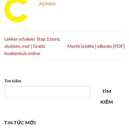
ADMIN
Lekker schaken: Stap 1 bord,
stukken, mat | Gratis
Morte la bête | eBooks [PDF]
boekenhub online
Tìm kiếm
TÌM
KIẾM
TIN TỨC MỚI