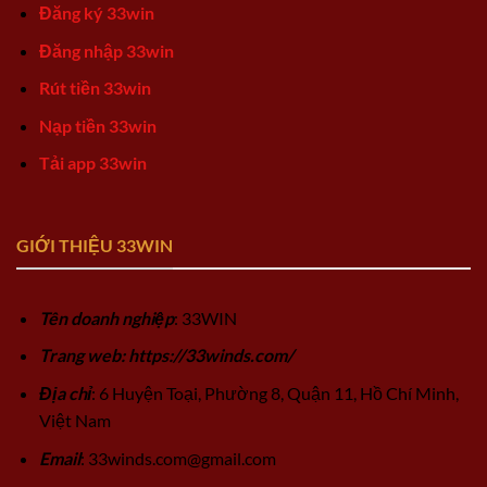
Đăng ký 33win
Đăng nhập 33win
Rút tiền 33win
Nạp tiền 33win
Tải app 33win
GIỚI THIỆU 33WIN
Tên doanh nghiệp
: 33WIN
Trang web: https://33winds.com/
Địa chỉ
: 6 Huyện Toại, Phường 8, Quận 11, Hồ Chí Minh,
Việt Nam
Email
:
33winds.com@gmail.com