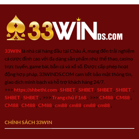
33WIN
là nhà cái hàng đầu tại Châu Á, mang đến trải nghiệm
cá cược đỉnh cao với đa dạng sản phẩm như thể thao, casino
trực tuyến, game bài, bắn cá và xổ số. Được cấp phép hoạt
động hợp pháp, 33WINDS.COM cam kết bảo mật thông tin,
giao dịch minh bạch và hỗ trợ khách hàng 24/7.
>>>
https://shbethi.com
,
SHBET
,
SHBET
,
SHBET
,
SHBET
,
SHBET
,
SHBET
,
>>>
Trang chủ F168
,
>>>
CM88
,
CM88
,
CM88
,
CM88
,
CM88
,
cm88
,
cm88
,
cm88
,
cm88
,
CHÍNH SÁCH 33WIN