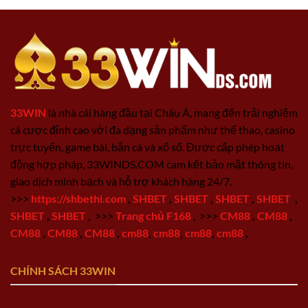
33WIN
là nhà cái hàng đầu tại Châu Á, mang đến trải nghiệm
cá cược đỉnh cao với đa dạng sản phẩm như thể thao, casino
trực tuyến, game bài, bắn cá và xổ số. Được cấp phép hoạt
động hợp pháp, 33WINDS.COM cam kết bảo mật thông tin,
giao dịch minh bạch và hỗ trợ khách hàng 24/7.
>>>
https://shbethi.com
,
SHBET
,
SHBET
,
SHBET
,
SHBET
,
SHBET
,
SHBET
,
>>>
Trang chủ F168
,
>>>
CM88
,
CM88
,
CM88
,
CM88
,
CM88
,
cm88
,
cm88
,
cm88
,
cm88
,
CHÍNH SÁCH 33WIN