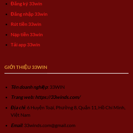
Đăng ký 33win
Đăng nhập 33win
Rút tiền 33win
Nạp tiền 33win
Tải app 33win
GIỚI THIỆU 33WIN
Tên doanh nghiệp
: 33WIN
Trang web: https://33winds.com/
Địa chỉ
: 6 Huyện Toại, Phường 8, Quận 11, Hồ Chí Minh,
Việt Nam
Email
:
33winds.com@gmail.com