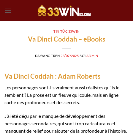
Chuyển
đến
nội
dung
TIN TỨC 33WIN
Va Dinci Coddah – eBooks
ĐÃ ĐĂNG TRÊN
23/07/2025
BỞI
ADMIN
Va Dinci Coddah : Adam Roberts
Les personnages sont-ils vraiment aussi réalistes qu’ils le
semblent ? La prose est un fleuve qui coule, mais en ligne
cache des profondeurs et des secrets.
J’ai été déçu par le manque de développement des
personnages secondaires, qui sont trop caricaturaux et
manquent de relief pour ajouter de la profondeur à l’histoire.