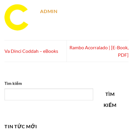
ADMIN
Rambo Acorralado | [E-Book,
Va Dinci Coddah – eBooks
PDF]
Tìm kiếm
TÌM
KIẾM
TIN TỨC MỚI