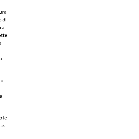
tura
o di
era
otte
e
ro
ho
ra
o le
se.