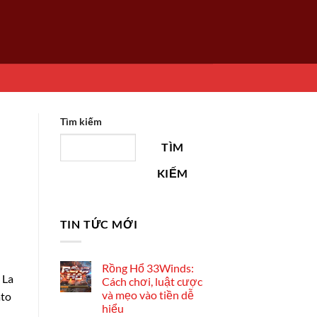
Tìm kiếm
TÌM
KIẾM
TIN TỨC MỚI
Rồng Hổ 33Winds:
 La
Cách chơi, luật cược
và mẹo vào tiền dễ
ato
hiểu