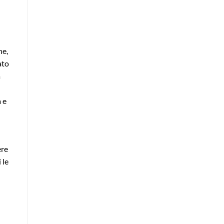
he,
ato
a
 e
ere
 le