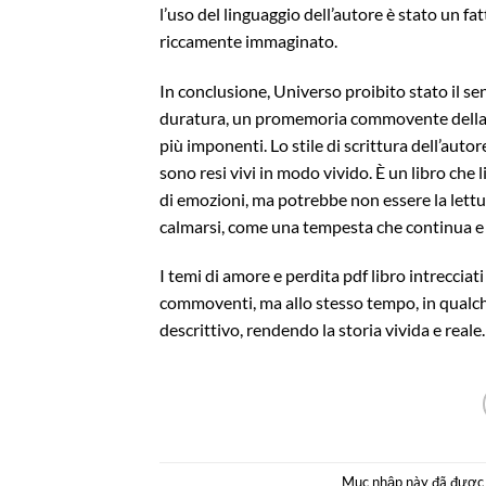
l’uso del linguaggio dell’autore è stato un f
riccamente immaginato.
In conclusione, Universo proibito stato il sen
duratura, un promemoria commovente della ca
più imponenti. Lo stile di scrittura dell’autor
sono resi vivi in modo vivido. È un libro che 
di emozioni, ma potrebbe non essere la lettu
calmarsi, come una tempesta che continua e
I temi di amore e perdita pdf libro intreccia
commoventi, ma allo stesso tempo, in qualche
descrittivo, rendendo la storia vivida e reale.
Mục nhập này đã được