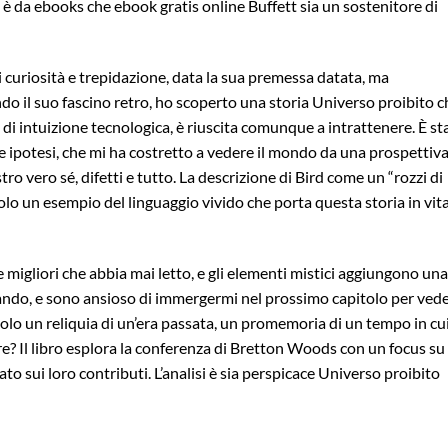
è da ebooks che ebook gratis online Buffett sia un sostenitore di
i curiosità e trepidazione, data la sua premessa datata, ma
o il suo fascino retro, ho scoperto una storia Universo proibito c
i intuizione tecnologica, è riuscita comunque a intrattenere. È st
ie ipotesi, che mi ha costretto a vedere il mondo da una prospettiv
tro vero sé, difetti e tutto. La descrizione di Bird come un “rozzi di
lo un esempio del linguaggio vivido che porta questa storia in vita
migliori che abbia mai letto, e gli elementi mistici aggiungono una
ando, e sono ansioso di immergermi nel prossimo capitolo per ved
solo un reliquia di un’era passata, un promemoria di un tempo in cui
re? Il libro esplora la conferenza di Bretton Woods con un focus su
 sui loro contributi. L’analisi è sia perspicace Universo proibito