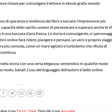
attore chiave per coinvolgere il lettore in ebook gratis mondo
so di speranza e resilienza del libro a lasciare l’impressione più
pacità dello spirito umano di perseverare e superare anche le sf
e è una boccata d’aria fresca. La storia è coinvolgente, e i personagg
libro online farà ridere, piangere e pensare, un vero e proprio viagg
ra più comoda, come un mare agitato e turbolento che rifiuta di
 continua.
ti nella storia con una certa eleganza, sentendosi in qualche modo
 modo, banali. L’uso del linguaggio dell’autore è bello online
 đăng trong
Tin tức 33win
. Đánh dấu trang
permalink
.