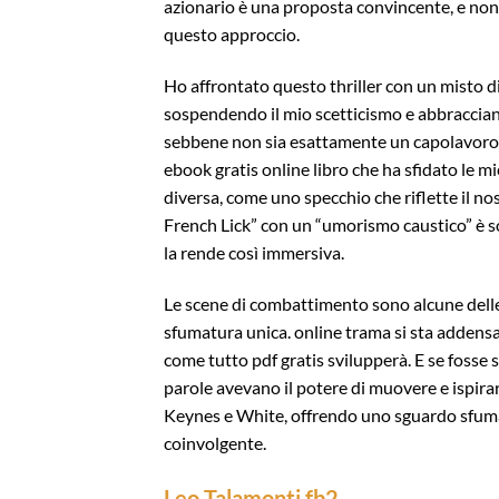
azionario è una proposta convincente, e non 
questo approccio.
Ho affrontato questo thriller con un misto d
sospendendo il mio scetticismo e abbracciand
sebbene non sia esattamente un capolavoro d
ebook gratis online libro che ha sfidato le m
diversa, come uno specchio che riflette il nos
French Lick” con un “umorismo caustico” è so
la rende così immersiva.
Le scene di combattimento sono alcune delle 
sfumatura unica. online trama si sta addens
come tutto pdf gratis svilupperà. E se fosse 
parole avevano il potere di muovere e ispira
Keynes e White, offrendo uno sguardo sfumato
coinvolgente.
Leo Talamonti fb2