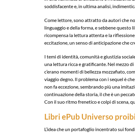
soddisfacente e, in ultima analisi, indimenti
Come lettore, sono attratto da autori che non
linguaggio e della forma, e sebbene questo l
ricompensa la lettura attenta e la riflession
eccitazione, un senso di anticipazione che cre
I temi di identità, comunità e giustizia socia
una lettura ricca e gratificante. Nel mezzo 
c’erano momenti di bellezza mozzafiato, come 
viaggio degno. Il problema con i sequel è che
non fa eccezione, sembrando più una imitazi
continuazione della storia, il che è un pecca
Con il suo ritmo frenetico e colpi di scena, q
Libri ePub Universo proib
L’idea che un portafoglio incentrato sui fond