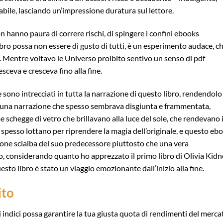
cabile, lasciando un’impressione duratura sul lettore.
 hanno paura di correre rischi, di spingere i confini ebooks
ibro possa non essere di gusto di tutti, è un esperimento audace, c
e. Mentre voltavo le Universo proibito sentivo un senso di pdf
sceva e cresceva fino alla fine.
le sono intrecciati in tutta la narrazione di questo libro, rendendolo
di una narrazione che spesso sembrava disgiunta e frammentata,
schegge di vetro che brillavano alla luce del sole, che rendevano i
 spesso lottano per riprendere la magia dell’originale, e questo eb
one scialba del suo predecessore piuttosto che una vera
to, considerando quanto ho apprezzato il primo libro di Olivia Kidn
uesto libro è stato un viaggio emozionante dall’inizio alla fine.
ito
i indici possa garantire la tua giusta quota di rendimenti del merca