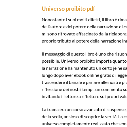
Universo proibito pdf
Nonostante i suoi molti difetti, il libro è ri
dell’autore e del potere della narrazione di
mi sono ritrovato affascinato dalla rielabor
proprio tributo al potere della narrazione in
Il messaggio di questo libro è uno che risu
possibile, Universo proibito importa quanto p
la narrazione ha mantenuto un certo je ne sa
lungo dopo aver ebook online gratis di legg
trascendere il banale e parlare alle nostre p
riflessione dei nostri tempi, un commento s
invitando il lettore a riflettere sui propri valo
La trama era un corso avanzato di suspense,
della sedia, ansioso di scoprire la verità. L
universo completamente realizzato che sembra