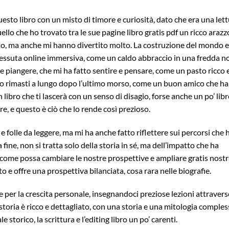
to libro con un misto di timore e curiosità, dato che era una let
uello che ho trovato tra le sue pagine libro gratis pdf un ricco arazz
to, ma anche mi hanno divertito molto. La costruzione del mondo 
essuta online immersiva, come un caldo abbraccio in una fredda n
 e piangere, che mi ha fatto sentire e pensare, come un pasto ricco 
o rimasti a lungo dopo l’ultimo morso, come un buon amico che ha
libro che ti lascerà con un senso di disagio, forse anche un po’ lib
re, e questo è ciò che lo rende così prezioso.
e folle da leggere, ma mi ha anche fatto riflettere sui percorsi che 
a fine, non si tratta solo della storia in sé, ma dell’impatto che ha
di come possa cambiare le nostre prospettive e ampliare gratis nost
 offre una prospettiva bilanciata, cosa rara nelle biografie.
per la crescita personale, insegnandoci preziose lezioni attravers
storia è ricco e dettagliato, con una storia e una mitologia comples
 storico, la scrittura e l’editing libro un po’ carenti.