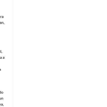
ura
an,
i,
a a
a
do
 un
va,