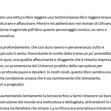
masto una lettura libro leggere una testimonianza libro leggere brav
 catturare e affascinare. Mentre mi addentravo nel mondo di Ultram
azione magistrale pdf libro questo personaggio iconico, un vero e
novativa.
ona profondamente: che con duro lavoro e perseveranza, tutto è
iccolo ti senta. Nonostante le svolte della trama un po’ prevedibil
is quoi, una qualità affascinante e sfuggente che è rimasta impress
ere, un promemoria del Universo proibito della narrazione per
iù profonde paure e desideri. In molti modi, questo libro sembra un
ulla condizione umana che è sia commovente che stimolante,
ri e pregiudizi.
 aumentando lentamente la tensione fino a farmi rimanere sul bor
a costruzione del mondo era meticolosa e dettagliata, attirandomi in
va sia familiare che strano. La scrittura era evocativa e immersi