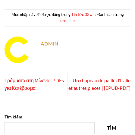
Mục nhập này đã được đăng trong
Tin tức 33win
. Đánh dấu trang
permalink
.
ADMIN
Γράμματα στη Μίλενα : PDFs
Un chapeau de paille d’Italie
για Κατέβασμα
et autres pieces | [EPUB-PDF]
Tìm kiếm
TÌM