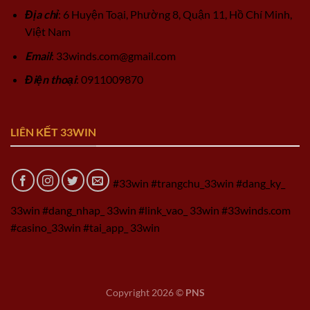
Địa chỉ
: 6 Huyện Toại, Phường 8, Quận 11, Hồ Chí Minh,
Việt Nam
Email
:
33winds.com@gmail.com
Điện thoại
: 0911009870
LIÊN KẾT 33WIN
#33win #trangchu_33win #dang_ky_
33win #dang_nhap_ 33win #link_vao_ 33win #33winds.com
#casino_33win #tai_app_ 33win
Copyright 2026 ©
PNS