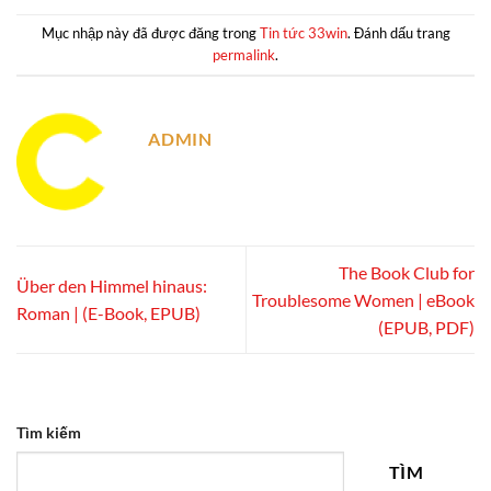
Mục nhập này đã được đăng trong
Tin tức 33win
. Đánh dấu trang
permalink
.
ADMIN
The Book Club for
Über den Himmel hinaus:
Troublesome Women | eBook
Roman | (E-Book, EPUB)
(EPUB, PDF)
Tìm kiếm
TÌM