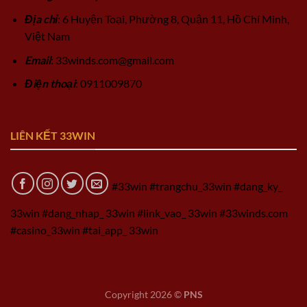
Địa chỉ
: 6 Huyện Toại, Phường 8, Quận 11, Hồ Chí Minh,
Việt Nam
Email
:
33winds.com@gmail.com
Điện thoại
: 0911009870
LIÊN KẾT 33WIN
#33win #trangchu_33win #dang_ky_
33win #dang_nhap_ 33win #link_vao_ 33win #33winds.com
#casino_33win #tai_app_ 33win
Copyright 2026 ©
PNS