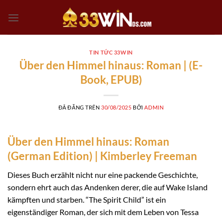
Chuyển
đến
nội
dung
TIN TỨC 33WIN
Über den Himmel hinaus: Roman | (E-
Book, EPUB)
ĐÃ ĐĂNG TRÊN
30/08/2025
BỞI
ADMIN
Über den Himmel hinaus: Roman
(German Edition) | Kimberley Freeman
Dieses Buch erzählt nicht nur eine packende Geschichte,
sondern ehrt auch das Andenken derer, die auf Wake Island
kämpften und starben. “The Spirit Child” ist ein
eigenständiger Roman, der sich mit dem Leben von Tessa