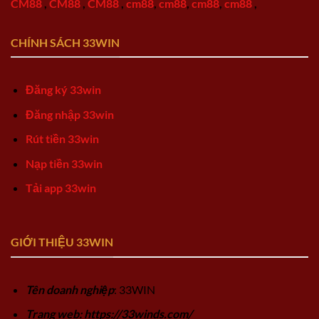
CM88
,
CM88
,
CM88
,
cm88
,
cm88
,
cm88
,
cm88
,
CHÍNH SÁCH 33WIN
Đăng ký 33win
Đăng nhập 33win
Rút tiền 33win
Nạp tiền 33win
Tải app 33win
GIỚI THIỆU 33WIN
Tên doanh nghiệp
: 33WIN
Trang web: https://33winds.com/