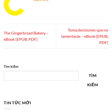
Toma decisiones que no
The Gingerbread Bakery –
lamentarás – eBook [EPUB,
eBook [EPUB, PDF]
PDF]
Tìm kiếm
TÌM
KIẾM
TIN TỨC MỚI