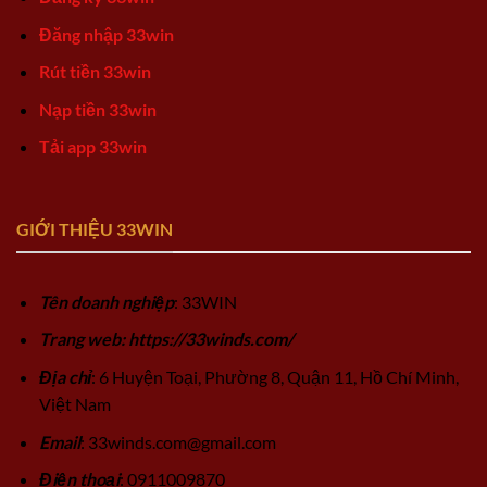
Đăng nhập 33win
Rút tiền 33win
Nạp tiền 33win
Tải app 33win
GIỚI THIỆU 33WIN
Tên doanh nghiệp
: 33WIN
Trang web: https://33winds.com/
Địa chỉ
: 6 Huyện Toại, Phường 8, Quận 11, Hồ Chí Minh,
Việt Nam
Email
:
33winds.com@gmail.com
Điện thoại
: 0911009870