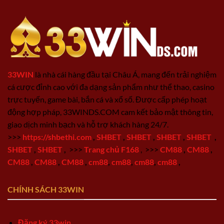
33WIN
là nhà cái hàng đầu tại Châu Á, mang đến trải nghiệm
cá cược đỉnh cao với đa dạng sản phẩm như thể thao, casino
trực tuyến, game bài, bắn cá và xổ số. Được cấp phép hoạt
động hợp pháp, 33WINDS.COM cam kết bảo mật thông tin,
giao dịch minh bạch và hỗ trợ khách hàng 24/7.
>>>
https://shbethi.com
,
SHBET
,
SHBET
,
SHBET
,
SHBET
,
SHBET
,
SHBET
,
>>>
Trang chủ F168
,
>>>
CM88
,
CM88
,
CM88
,
CM88
,
CM88
,
cm88
,
cm88
,
cm88
,
cm88
,
CHÍNH SÁCH 33WIN
Đăng ký 33win