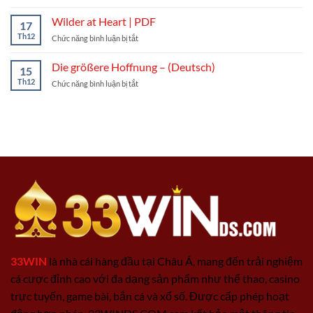
Il
E-
vào
capo
book
Wilder at Heart | PDF
tiền
17
dei
dễ
Th12
ở
Chức năng bình luận bị tắt
capi:
hiểu
Wilder
Vita
at
Die größere Hoffnung – (Deutsch)
e
15
Heart
carriera
Th12
ở
Chức năng bình luận bị tắt
|
di
Die
PDF
Totò
größere
Riina
Hoffnung
:
–
Letteratura
(Deutsch)
33WIN
là nhà cái hàng đầu tại Châu Á, mang đến trải nghiệm
cá cược đỉnh cao với đa dạng sản phẩm như thể thao, casino
trực tuyến, game bài, bắn cá và xổ số. Được cấp phép hoạt