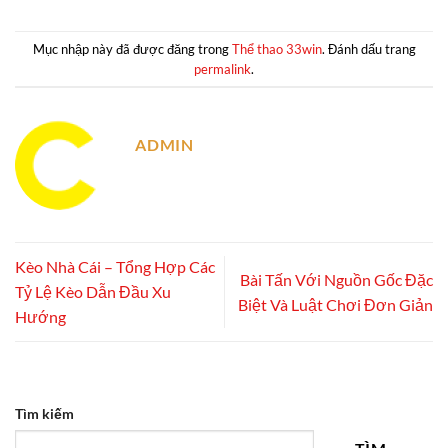
Mục nhập này đã được đăng trong
Thể thao 33win
. Đánh dấu trang
permalink
.
ADMIN
Kèo Nhà Cái – Tổng Hợp Các
Bài Tấn Với Nguồn Gốc Đặc
Tỷ Lệ Kèo Dẫn Đầu Xu
Biệt Và Luật Chơi Đơn Giản
Hướng
Tìm kiếm