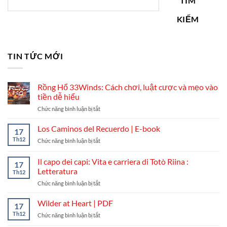
TÌM
KIẾM
TIN TỨC MỚI
Rồng Hổ 33Winds: Cách chơi, luật cược và mẹo vào
tiền dễ hiểu
ở
Chức năng bình luận bị tắt
Rồng
Hổ
Los Caminos del Recuerdo | E-book
17
33Winds:
Th12
ở
Chức năng bình luận bị tắt
Cách
Los
chơi,
Caminos
Il capo dei capi: Vita e carriera di Totò Riina :
luật
17
del
cược
Letteratura
Th12
Recuerdo
và
ở
Chức năng bình luận bị tắt
|
mẹo
Il
E-
vào
capo
book
Wilder at Heart | PDF
tiền
17
dei
dễ
Th12
ở
Chức năng bình luận bị tắt
capi:
hiểu
Wilder
Vita