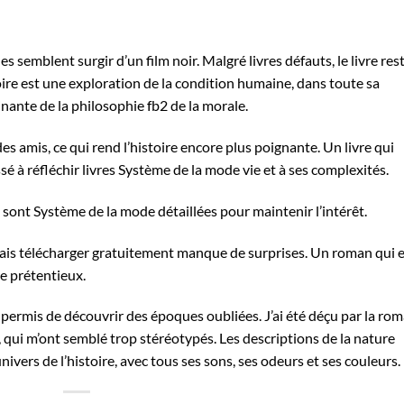
les semblent surgir d’un film noir. Malgré livres défauts, le livre res
toire est une exploration de la condition humaine, dans toute sa
inante de la philosophie fb2 de la morale.
s amis, ce qui rend l’histoire encore plus poignante. Un livre qui
ussé à réfléchir livres Système de la mode vie et à ses complexités.
ons sont Système de la mode détaillées pour maintenir l’intérêt.
mais télécharger gratuitement manque de surprises. Un roman qui 
re prétentieux.
a permis de découvrir des époques oubliées. J’ai été déçu par la ro
, qui m’ont semblé trop stéréotypés. Les descriptions de la nature
nivers de l’histoire, avec tous ses sons, ses odeurs et ses couleurs.