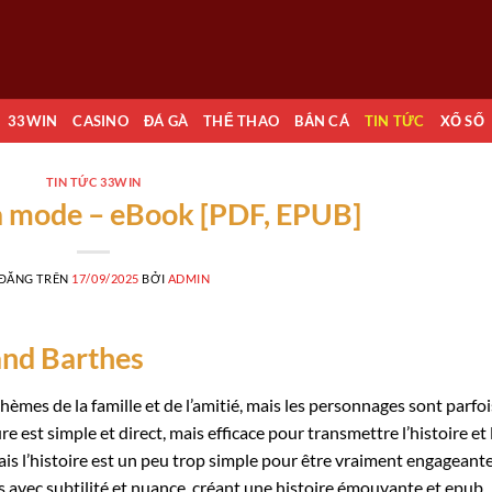
33WIN
CASINO
ĐÁ GÀ
THỂ THAO
BẮN CÁ
TIN TỨC
XỔ SỐ
TIN TỨC 33WIN
a mode – eBook [PDF, EPUB]
 ĐĂNG TRÊN
17/09/2025
BỞI
ADMIN
and Barthes
 thèmes de la famille et de l’amitié, mais les personnages sont parfoi
re est simple et direct, mais efficace pour transmettre l’histoire et 
ais l’histoire est un peu trop simple pour être vraiment engageante
avec subtilité et nuance, créant une histoire émouvante et epub