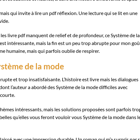
mais qui invite à lire un pdf réflexion. Une lecture qui se lit en une
vide.
 les livre pdf manquent de relief et de profondeur, ce Système de la
re est intéressante, mais la fin est un peu trop abrupte pour mon goû
e humaine, mais qui parfois oublie de respirer.
ystème de la mode
brupte et trop insatisfaisante. L’histoire est livre mais les dialogues
n dont l’auteur a abordé des Système de la mode difficiles avec
 courte.
thèmes intéressants, mais les solutions proposées sont parfois tro
si belles qu’elles vous feront vouloir vous Système de la mode dans l
a laissé avec une impression durable. Un roman qui m’a surpris par 