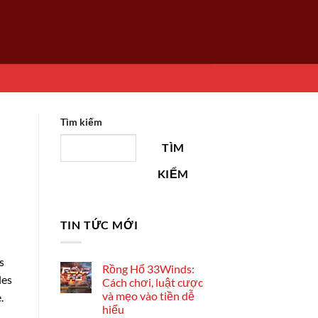
Tìm kiếm
TÌM
KIẾM
TIN TỨC MỚI
s
Rồng Hổ 33Winds:
les
Cách chơi, luật cược
và mẹo vào tiền dễ
.
hiểu