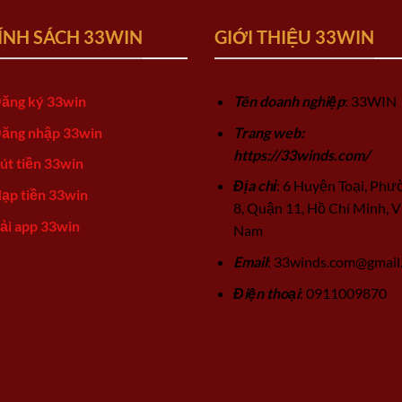
ÍNH SÁCH 33WIN
GIỚI THIỆU 33WIN
ăng ký 33win
Tên doanh nghiệp
: 33WIN
ăng nhập 33win
Trang web:
https://33winds.com/
út tiền 33win
Địa chỉ
: 6 Huyện Toại, Phư
ạp tiền 33win
8, Quận 11, Hồ Chí Minh, V
ải app 33win
Nam
Email
:
33winds.com@gmail
Điện thoại
: 0911009870