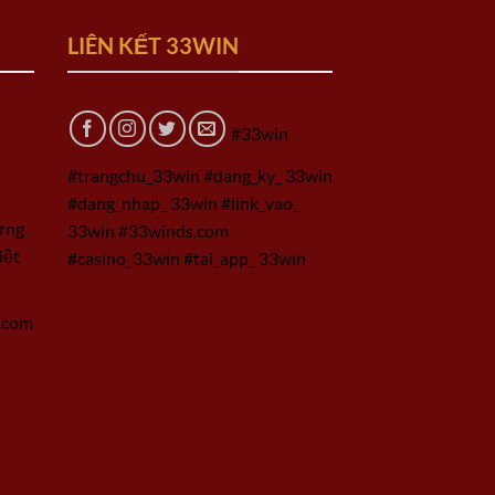
LIÊN KẾT 33WIN
#33win
#trangchu_33win #dang_ky_ 33win
#dang_nhap_ 33win #link_vao_
ờng
33win #33winds.com
iệt
#casino_33win #tai_app_ 33win
.com