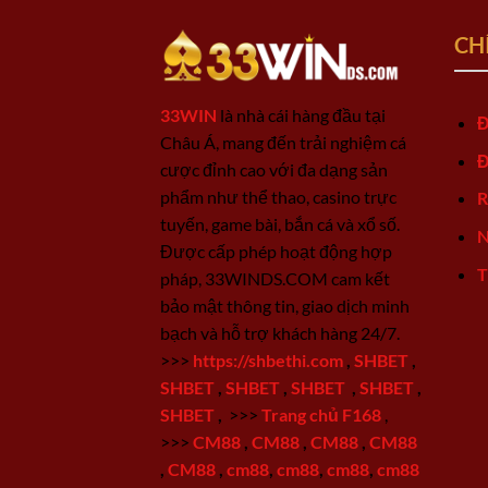
CH
33WIN
là nhà cái hàng đầu tại
Đ
Châu Á, mang đến trải nghiệm cá
Đ
cược đỉnh cao với đa dạng sản
phẩm như thể thao, casino trực
R
tuyến, game bài, bắn cá và xổ số.
N
Được cấp phép hoạt động hợp
T
pháp, 33WINDS.COM cam kết
bảo mật thông tin, giao dịch minh
bạch và hỗ trợ khách hàng 24/7.
>>>
https://shbethi.com
,
SHBET
,
SHBET
,
SHBET
,
SHBET
,
SHBET
,
SHBET
,
>>>
Trang chủ F168
,
>>>
CM88
,
CM88
,
CM88
,
CM88
,
CM88
,
cm88
,
cm88
,
cm88
,
cm88