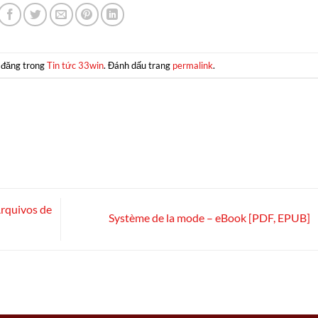
 đăng trong
Tin tức 33win
. Đánh dấu trang
permalink
.
rquivos de
Système de la mode – eBook [PDF, EPUB]