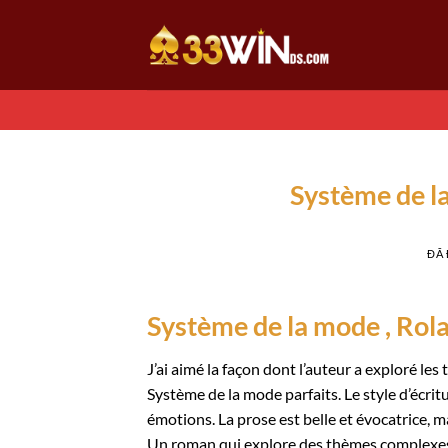
Chuyển
đến
nội
dung
Système de l
ĐÃ
Système de la mode , Rol
J’ai aimé la façon dont l’auteur a exploré les
Système de la mode parfaits. Le style d’écritu
émotions. La prose est belle et évocatrice, m
Un roman qui explore des thèmes complexes 