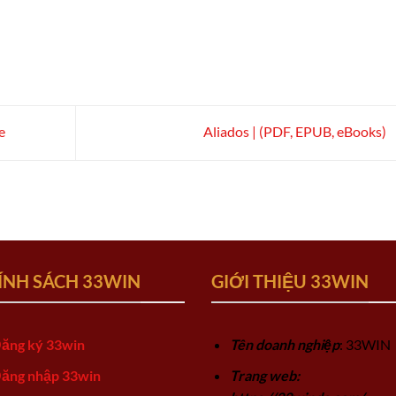
e
Aliados | (PDF, EPUB, eBooks)
ÍNH SÁCH 33WIN
GIỚI THIỆU 33WIN
ăng ký 33win
Tên doanh nghiệp
: 33WIN
ăng nhập 33win
Trang web: