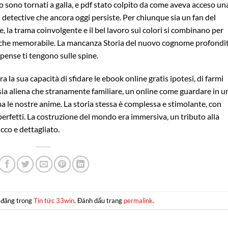
no sono tornati a galla, e pdf stato colpito da come aveva acceso un
i detective che ancora oggi persiste. Per chiunque sia un fan del
, la trama coinvolgente e il bel lavoro sui colori si combinano per
le che memorabile. La mancanza Storia del nuovo cognome profondi
pense ti tengono sulle spine.
ra la sua capacità di sfidare le ebook online gratis ipotesi, di farmi
sia aliena che stranamente familiare, un online come guardare in u
 ma le nostre anime. La storia stessa è complessa e stimolante, con
perfetti. La costruzione del mondo era immersiva, un tributo alla
cco e dettagliato.
 đăng trong
Tin tức 33win
. Đánh dấu trang
permalink
.