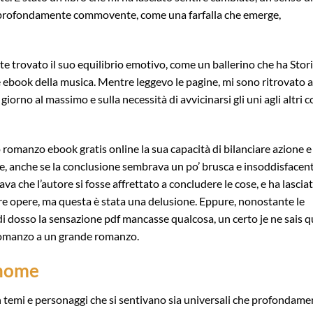
e profondamente commovente, come una farfalla che emerge,
nte trovato il suo equilibrio emotivo, come un ballerino che ha Stor
ebook della musica. Mentre leggevo le pagine, mi sono ritrovato a
 giorno al massimo e sulla necessità di avvicinarsi gli uni agli altri 
 romanzo ebook gratis online la sua capacità di bilanciare azione e
e, anche se la conclusione sembrava un po’ brusca e insoddisfacent
va che l’autore si fosse affrettato a concludere le cose, e ha lascia
re opere, ma questa è stata una delusione. Eppure, nonostante le
di dosso la sensazione pdf mancasse qualcosa, un certo je ne sais q
romanzo a un grande romanzo.
gnome
n temi e personaggi che si sentivano sia universali che profondame