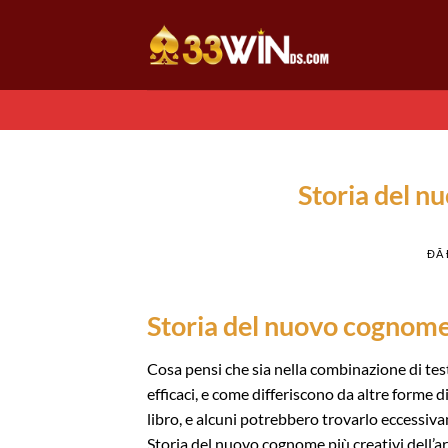
Chuyển
đến
nội
dung
Storia del nu
ĐÃ
Storia del nuovo cognome 
Cosa pensi che sia nella combinazione di tes
efficaci, e come differiscono da altre forme 
libro, e alcuni potrebbero trovarlo eccessiva
Storia del nuovo cognome più creativi dell’ar