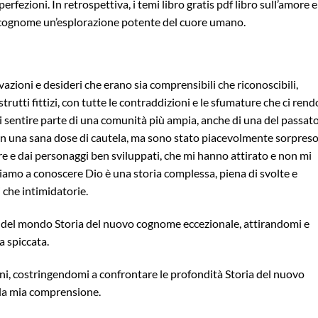
erfezioni. In retrospettiva, i temi libro gratis pdf libro sull’amore e 
o cognome un’esplorazione potente del cuore umano.
azioni e desideri che erano sia comprensibili che riconoscibili,
strutti fittizi, con tutte le contraddizioni e le sfumature che ci ren
i sentire parte di una comunità più ampia, anche di una del passato
on una sana dose di cautela, ma sono stato piacevolmente sorpres
tore e dai personaggi ben sviluppati, che mi hanno attirato e non mi
iamo a conoscere Dio è una storia complessa, piena di svolte e
 che intimidatorie.
one del mondo Storia del nuovo cognome eccezionale, attirandomi e
 spiccata.
oni, costringendomi a confrontare le profondità Storia del nuovo
lla mia comprensione.