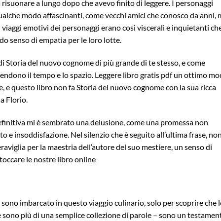
 risuonare a lungo dopo che avevo finito di leggere. I personaggi
qualche modo affascinanti, come vecchi amici che conosco da anni,
I viaggi emotivi dei personaggi erano così viscerali e inquietanti ch
o senso di empatia per le loro lotte.
 di Storia del nuovo cognome di più grande di te stesso, e come
scendono il tempo e lo spazio. Leggere libro gratis pdf un ottimo m
e, e questo libro non fa Storia del nuovo cognome con la sua ricca
a Florio.
 definitiva mi è sembrato una delusione, come una promessa non
 e insoddisfazione. Nel silenzio che è seguito all’ultima frase, no
aviglia per la maestria dell’autore del suo mestiere, un senso di
toccare le nostre libro online
sono imbarcato in questo viaggio culinario, solo per scoprire che l
ne sono più di una semplice collezione di parole – sono un testamen