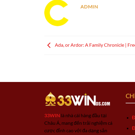
ADMIN
Ada, or Ardor: A Family Chronicle | Fre
CH
33WIN
là nhà cái hàng đầu tại
Đ
Châu Á, mang đến trải nghiệm cá
Đ
cược đỉnh cao với đa dạng sản