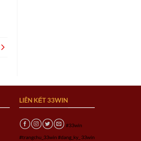
LIÊN KẾT 33WIN
#33win
#trangchu_33win #dang_ky_ 33win