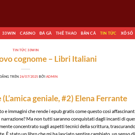
33WIN
CASINO
ĐÁ GÀ
THỂ THAO
BẮN CÁ
TIN TỨC
XỔ SỐ
TIN TỨC 33WIN
ovo cognome – Libri Italiani
 ĐĂNG TRÊN
26/07/2025
BỞI
ADMIN
(L’amica geniale, #2) Elena Ferrante
to e immagini che rende i epub gratis come questo così affascinant
di narrazione? Ma non tutti saranno conquistati dagli incanti di que
mente concentrato sugli aspetti tecnici della scrittura, trascurando
te. È stato un libro che mi ha lasciato sentire cambiato, un senso di