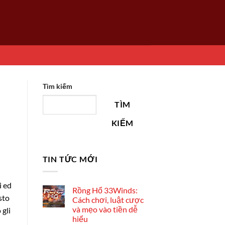
Tìm kiếm
TÌM
KIẾM
TIN TỨC MỚI
i ed
Rồng Hổ 33Winds:
sto
Cách chơi, luật cược
và mẹo vào tiền dễ
 gli
hiểu