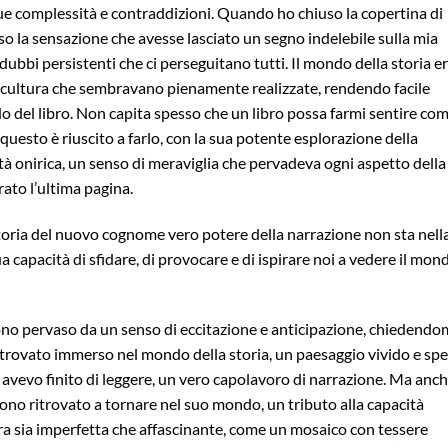
 sue complessità e contraddizioni. Quando ho chiuso la copertina di
sso la sensazione che avesse lasciato un segno indelebile sulla mia
ubbi persistenti che ci perseguitano tutti. Il mondo della storia e
a cultura che sembravano pienamente realizzate, rendendo facile
 del libro. Non capita spesso che un libro possa farmi sentire co
uesto è riuscito a farlo, con la sua potente esplorazione della
à onirica, un senso di meraviglia che pervadeva ogni aspetto della
ato l’ultima pagina.
Storia del nuovo cognome vero potere della narrazione non sta nell
a capacità di sfidare, di provocare e di ispirare noi a vedere il mon
ono pervaso da un senso di eccitazione e anticipazione, chiedendo
 trovato immerso nel mondo della storia, un paesaggio vivido e sp
avevo finito di leggere, un vero capolavoro di narrazione. Ma anc
 sono ritrovato a tornare nel suo mondo, un tributo alla capacità
era sia imperfetta che affascinante, come un mosaico con tessere