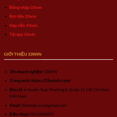
Đăng nhập 33win
Rút tiền 33win
Nạp tiền 33win
Tải app 33win
GIỚI THIỆU 33WIN
Tên doanh nghiệp
: 33WIN
Trang web: https://33winds.com/
Địa chỉ
: 6 Huyện Toại, Phường 8, Quận 11, Hồ Chí Minh,
Việt Nam
Email
:
33winds.com@gmail.com
Điện thoại
: 0911009870