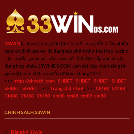
33WIN
là nhà cái hàng đầu tại Châu Á, mang đến trải nghiệm
cá cược đỉnh cao với đa dạng sản phẩm như thể thao, casino
trực tuyến, game bài, bắn cá và xổ số. Được cấp phép hoạt
động hợp pháp, 33WINDS.COM cam kết bảo mật thông tin,
giao dịch minh bạch và hỗ trợ khách hàng 24/7.
>>>
https://shbethi.com
,
SHBET
,
SHBET
,
SHBET
,
SHBET
,
SHBET
,
SHBET
,
>>>
Trang chủ F168
,
>>>
CM88
,
CM88
,
CM88
,
CM88
,
CM88
,
cm88
,
cm88
,
cm88
,
cm88
,
CHÍNH SÁCH 33WIN
Đăng ký 33win