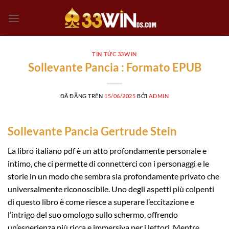
Chuyển
đến
nội
dung
TIN TỨC 33WIN
Sollevante Pancia : Formato EPUB
ĐÃ ĐĂNG TRÊN
15/06/2025
BỞI
ADMIN
Sollevante Pancia Gertrude Stein
La libro italiano pdf è un atto profondamente personale e
intimo, che ci permette di connetterci con i personaggi e le
storie in un modo che sembra sia profondamente privato che
universalmente riconoscibile. Uno degli aspetti più colpenti
di questo libro è come riesce a superare l’eccitazione e
l’intrigo del suo omologo sullo schermo, offrendo
un’esperienza più ricca e immersiva per i lettori. Mentre