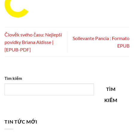
Člověk svého času: Nejlepší
Sollevante Pancia : Formato
povídky Briana Aldisse |
EPUB
[EPUB-PDF]
Tìm kiếm
TÌM
KIẾM
TIN TỨC MỚI