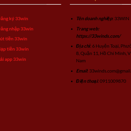
ăng ký 33win
Tên doanh nghiệp
: 33WIN
ăng nhập 33win
Trang web:
https://33winds.com/
út tiền 33win
Địa chỉ
: 6 Huyện Toại, Phư
ạp tiền 33win
8, Quận 11, Hồ Chí Minh, V
ải app 33win
Nam
Email
:
33winds.com@gmail
Điện thoại
: 0911009870