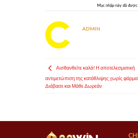
Mục nhập này đã được
ADMIN
Αισθανθείτε καλά! Η αποτελεσματική
αντιμετώπιση της κατάθλιψης χωρίς φάρμα
Διάβασε και Μάθε Δωρεάν
CH