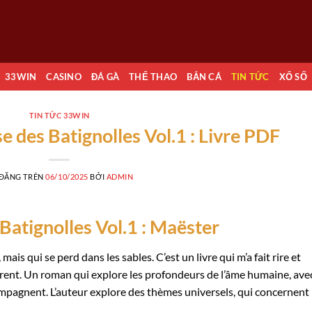
33WIN
CASINO
ĐÁ GÀ
THỂ THAO
BẮN CÁ
TIN TỨC
XỔ SỐ
TIN TỨC 33WIN
 des Batignolles Vol.1 : Livre PDF
 ĐĂNG TRÊN
06/10/2025
BỞI
ADMIN
Batignolles Vol.1 : Maëster
 mais qui se perd dans les sables. C’est un livre qui m’a fait rire et
férent. Un roman qui explore les profondeurs de l’âme humaine, ave
compagnent. L’auteur explore des thèmes universels, qui concernent