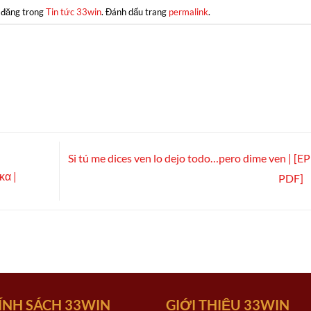
 đăng trong
Tin tức 33win
. Đánh dấu trang
permalink
.
Si tú me dices ven lo dejo todo…pero dime ven | [E
κα |
PDF]
ÍNH SÁCH 33WIN
GIỚI THIỆU 33WIN