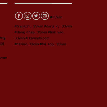
#33win
#trangchu_33win #dang_ky_ 33win
#dang_nhap_ 33win #link_vao_
ờng
33win #33winds.com
iệt
#casino_33win #tai_app_ 33win
.com