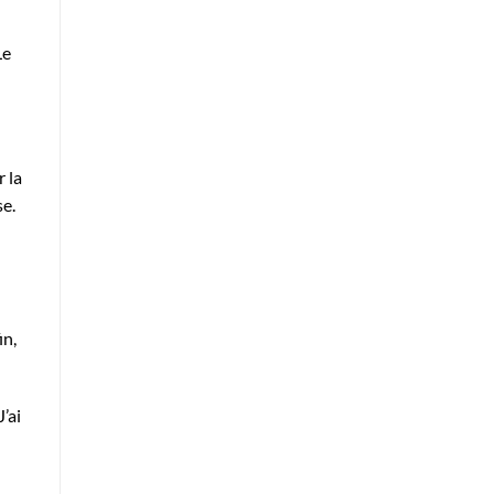
Le
r la
se.
in,
’ai