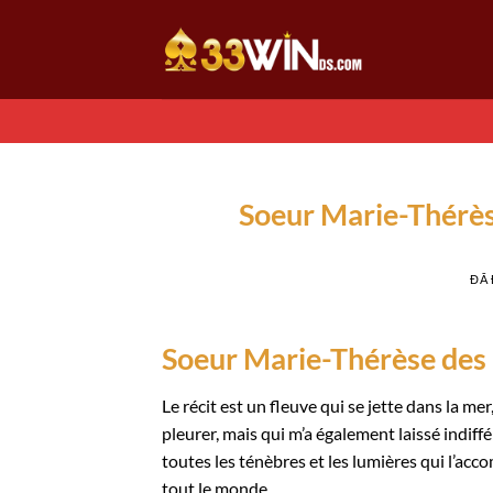
Chuyển
đến
nội
dung
Soeur Marie-Thérèse
ĐÃ
Soeur Marie-Thérèse des 
Le récit est un fleuve qui se jette dans la mer,
pleurer, mais qui m’a également laissé indif
toutes les ténèbres et les lumières qui l’ac
tout le monde.