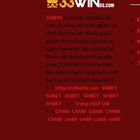
33WIN
là nhà cái hàng đầu tại
Đ
Châu Á, mang đến trải nghiệm cá
Đ
cược đỉnh cao với đa dạng sản
phẩm như thể thao, casino trực
R
tuyến, game bài, bắn cá và xổ số.
N
Được cấp phép hoạt động hợp
T
pháp, 33WINDS.COM cam kết
bảo mật thông tin, giao dịch minh
bạch và hỗ trợ khách hàng 24/7.
>>>
https://shbethi.com
,
SHBET
,
SHBET
,
SHBET
,
SHBET
,
SHBET
,
SHBET
,
>>>
Trang chủ F168
,
>>>
CM88
,
CM88
,
CM88
,
CM88
,
CM88
,
cm88
,
cm88
,
cm88
,
cm88
,