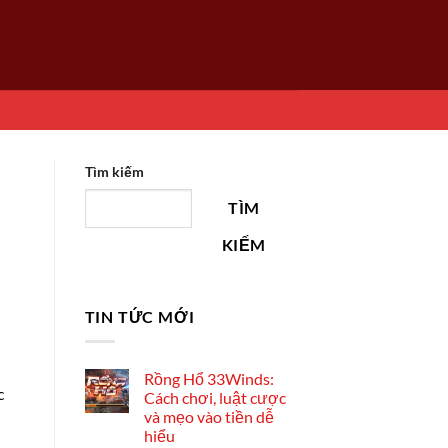
Tìm kiếm
TÌM
KIẾM
TIN TỨC MỚI
Rồng Hổ 33Winds:
c
Cách chơi, luật cược
và mẹo vào tiền dễ
hiểu