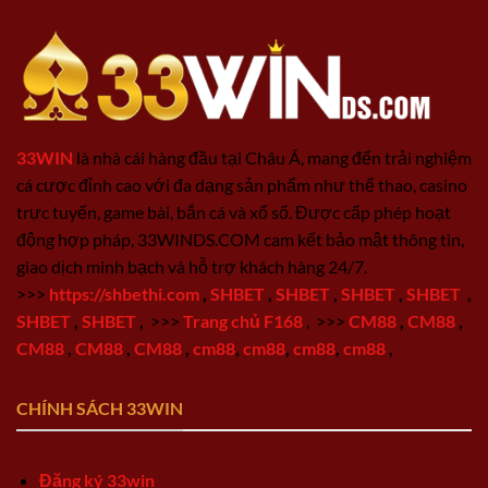
33WIN
là nhà cái hàng đầu tại Châu Á, mang đến trải nghiệm
cá cược đỉnh cao với đa dạng sản phẩm như thể thao, casino
trực tuyến, game bài, bắn cá và xổ số. Được cấp phép hoạt
động hợp pháp, 33WINDS.COM cam kết bảo mật thông tin,
giao dịch minh bạch và hỗ trợ khách hàng 24/7.
>>>
https://shbethi.com
,
SHBET
,
SHBET
,
SHBET
,
SHBET
,
SHBET
,
SHBET
,
>>>
Trang chủ F168
,
>>>
CM88
,
CM88
,
CM88
,
CM88
,
CM88
,
cm88
,
cm88
,
cm88
,
cm88
,
CHÍNH SÁCH 33WIN
Đăng ký 33win