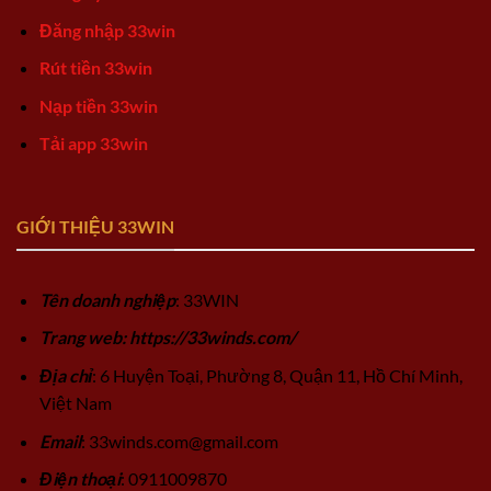
Đăng nhập 33win
Rút tiền 33win
Nạp tiền 33win
Tải app 33win
GIỚI THIỆU 33WIN
Tên doanh nghiệp
: 33WIN
Trang web: https://33winds.com/
Địa chỉ
: 6 Huyện Toại, Phường 8, Quận 11, Hồ Chí Minh,
Việt Nam
Email
:
33winds.com@gmail.com
Điện thoại
: 0911009870