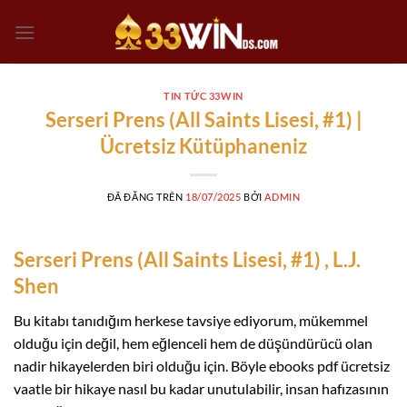
Chuyển
đến
nội
dung
TIN TỨC 33WIN
Serseri Prens (All Saints Lisesi, #1) |
Ücretsiz Kütüphaneniz
ĐÃ ĐĂNG TRÊN
18/07/2025
BỞI
ADMIN
Serseri Prens (All Saints Lisesi, #1) , L.J.
Shen
Bu kitabı tanıdığım herkese tavsiye ediyorum, mükemmel
olduğu için değil, hem eğlenceli hem de düşündürücü olan
nadir hikayelerden biri olduğu için. Böyle ebooks pdf ücretsiz
vaatle bir hikaye nasıl bu kadar unutulabilir, insan hafızasının