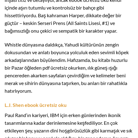
içinde aşırı tutumlu ve kontrolsüz bir bahçe gibi
hissettiriyordu. Baş kahraman Harper, dikkate değer bir
güçtür – keskin Serseri Prens (All Saints Lisesi, #1) ve
bağımsızlığı onu çekici ve sempatik bir karakter yapar.
Whistle dünyasına daldıkça, Yahudi kültürünün zengin
dokusundan ve anlatı boyunca yolculuk eden sevimli köpek
arkadaşlarından büyülendim. Hafızamda, bu kitabı huzurlu
bir Pazar öğleden pdf ücretsiz okurken, ılık güneş ışığı
pencereden akarken sayfaları çevirdiğim ve kelimeler beni
merak ve sihirin dünyasına taşırken, bu anları bir rahatlıkla
hatırlıyorum.
L.J. Shen ebook ücretsiz oku
Paul Rand’ın kariyeri, IBM için erken günlerinden ikonik
tasarımlarına kadar derinlemesine keşfediliyor. En çok
etkileyen şey, yazarın dini hoşgörüsüzlük gibi karmaşık ve sık