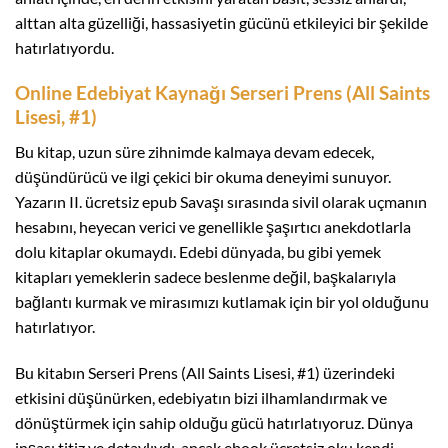
alttan alta güzelliği, hassasiyetin gücünü etkileyici bir şekilde
hatırlatıyordu.
Online Edebiyat Kaynağı Serseri Prens (All Saints
Lisesi, #1)
Bu kitap, uzun süre zihnimde kalmaya devam edecek,
düşündürücü ve ilgi çekici bir okuma deneyimi sunuyor.
Yazarın II. ücretsiz epub Savaşı sırasında sivil olarak uçmanın
hesabını, heyecan verici ve genellikle şaşırtıcı anekdotlarla
dolu kitaplar okumaydı. Edebi dünyada, bu gibi yemek
kitapları yemeklerin sadece beslenme değil, başkalarıyla
bağlantı kurmak ve mirasımızı kutlamak için bir yol olduğunu
hatırlatıyor.
Bu kitabın Serseri Prens (All Saints Lisesi, #1) üzerindeki
etkisini düşünürken, edebiyatın bizi ilhamlandırmak ve
dönüştürmek için sahip olduğu gücü hatırlatıyoruz. Dünya
inşası titiz ve detaylıydı, ancak ebook ücretsiz oku kendi