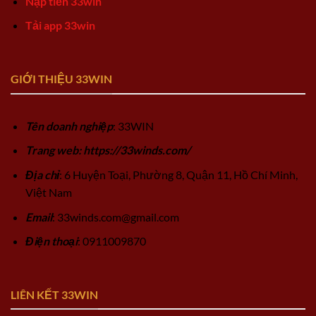
Nạp tiền 33win
Tải app 33win
GIỚI THIỆU 33WIN
Tên doanh nghiệp
: 33WIN
Trang web: https://33winds.com/
Địa chỉ
: 6 Huyện Toại, Phường 8, Quận 11, Hồ Chí Minh,
Việt Nam
Email
:
33winds.com@gmail.com
Điện thoại
: 0911009870
LIÊN KẾT 33WIN