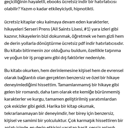
geçiciliğinin hayaletli, ebooks ücretsiz indir bir hatırlatıcısı
olabilir? Yazım o kadar etkileyiciydi, hipnotikti.
ücretsiz kitaplar oku kalmaya devam eden karakterler,
hikayeleri Serseri Prens (All Saints Lisesi, #1) yara izleri gibi
kazınır, hikayelerin bizi dokunmak, öğretmek ve hem gizli hem
de derin yollarla dönüştürme ücretsiz pdf indir hatırlatıcısıdır.
Bu kitabı bitirmenin zor olduğunu buldum, özellikle taşınma
ve yoğun bir iş programı gibi dış faktörler nedeniyle.
Bu kitabı okurken, hem derinlemesine kişisel hem de evrensel
olarak bağlantılı olan gerçekten benzersiz ve özel bir hikaye
deneyimlediğimi hissettim. Tamamlanmamış bir hikaye gibi
gelen bir romandı, daha tam olarak ete kemiğe bürünmemiş
karakterler ve kurgu, tamamen geliştirilmiş yaratımlardan
çok eskizler gibi geldi. Harika bir kitap okumak,
tekrarlanamayan bir deneyimdir, her birey için benzersiz,
kişisel ve samimi bir yolculuktur. Çok karmaşık hissettiren bir
anlatı içinde, en derin etkisini yaratan basit, sessiz anlardı,