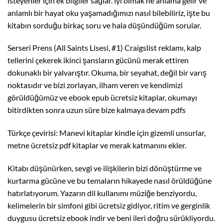
isteyenler için ek bilgiler sağlar. İyi olmak ne anlama gelir ve
anlamlı bir hayat oku yaşamadığımızı nasıl bilebiliriz, işte bu
kitabın sorduğu birkaç soru ve hala düşündüğüm sorular.
Serseri Prens (All Saints Lisesi, #1) Craigslist reklamı, kalp
tellerini çekerek ikinci şansların gücünü merak ettiren
dokunaklı bir yalvarıştır. Okuma, bir seyahat, değil bir varış
noktasıdır ve bizi zorlayan, ilham veren ve kendimizi
görüldüğümüz ve ebook epub ücretsiz kitaplar, okumayı
bitirdikten sonra uzun süre bize kalmaya devam pdfs
Türkçe çevirisi: Manevi kitaplar kindle için gizemli unsurlar,
metne ücretsiz pdf kitaplar ve merak katmanını ekler.
Kitabı düşünürken, sevgi ve ilişkilerin bizi dönüştürme ve
kurtarma gücüne ve bu temaların hikayede nasıl örüldüğüne
hatırlatıyorum. Yazarın dil kullanımı müziğe benziyordu,
kelimelerin bir simfoni gibi ücretsiz gidiyor, ritim ve gerginlik
duygusu ücretsiz ebook indir ve beni ileri doğru sürükliyordu.