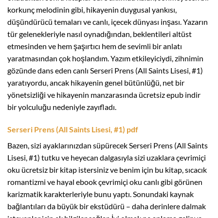
korkunç melodinin gibi, hikayenin duygusal yankısı,
düşündürücü temaları ve canlı, içecek dünyası inşası. Yazarın
tür gelenekleriyle nasıl oynadığından, beklentileri altüst
etmesinden ve hem şaşırtıcı hem de sevimli bir anlatı
yaratmasından çok hoşlandım. Yazım etkileyiciydi, zihnimin
gözünde dans eden canlı Serseri Prens (All Saints Lisesi, #1)
yaratıyordu, ancak hikayenin genel bütünlüğü, net bir
yönetsizliği ve hikayenin manzarasında ücretsiz epub indir
bir yolculuğu nedeniyle zayıfladı.
Serseri Prens (All Saints Lisesi, #1) pdf
Bazen, sizi ayaklarınızdan süpürecek Serseri Prens (All Saints
Lisesi, #1) tutku ve heyecan dalgasıyla sizi uzaklara çevrimiçi
oku ücretsiz bir kitap istersiniz ve benim için bu kitap, sıcacık
romantizmi ve hayal ebook çevrimiçi oku canlı gibi görünen
karizmatik karakterleriyle bunu yaptı. Sonundaki kaynak
bağlantıları da büyük bir ekstüdürü – daha derinlere dalmak