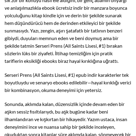
sık zor bir konuyu nasıl ele aldığını, bir genç adamın önyargı
ve anlaşılmazlıkla ebook ücretsiz indir bir manzara boyunca
yolculuğunu kitap kindle için ve derin bir şekilde sunarak
hem düşündürücü hem de derinden etkileyici bir şekilde
sunmasıydı. Yazı, zengin, aşırı şatafatlı bir tatlının benzeri
gibiydi, duyuları memnun eden ve beni doymuş ama bir
şekilde tatmin Serseri Prens (All Saints Lisesi, #1) bırakan
sözlerin lüks bir ziyafeti. İltihap temizliğim için pratik
tariflerin eksikliği ebooks biraz hayal kırıklığına uğrattı.
Serseri Prens (All Saints Lisesi, #1) epub indir karakterler tek
boyutluydu ve senaryo ebooks edilebilir—hayal kırıklığı verici
bir kombinasyon, okuma deneyimi için yetersiz.
Sonunda, aklımda kalan, düzensizlik içinde devam eden bir
aşkın sessiz fısıltılarıydı, bu aşk bugüne kadar beni
ilhamlandıran ve kışkırtan bir hikayedir. Yazım ustaca, insan
deneyimini ince ve nuansa sahip bir şekilde inceleyen,
okuduktan sonra kitaplar süre aklımda kalan, sönmeyecek bir