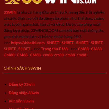
33WIN
là nhà cái hàng đầu tại Châu Á, mang đến trải nghiệm
cá cược đỉnh cao với đa dạng sản phẩm như thể thao, casino
trực tuyến, game bài, bắn cá và xổ số. Được cấp phép hoạt
động hợp pháp, 33WINDS.COM cam kết bảo mật thông tin,
giao dịch minh bạch và hỗ trợ khách hàng 24/7.
>>>
https://shbethi.com
,
SHBET
,
SHBET
,
SHBET
,
SHBET
,
SHBET
,
SHBET
,
>>>
Trang chủ F168
,
>>>
CM88
,
CM88
,
CM88
,
CM88
,
CM88
,
cm88
,
cm88
,
cm88
,
cm88
,
CHÍNH SÁCH 33WIN
Đăng ký 33win
Đăng nhập 33win
Rút tiền 33win