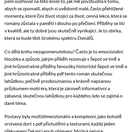
jsem oceňoval na této knize to, jak mě povzbudila k tomu,
abych se zpomalil, abych si uvědomil malé, často přehlížené
momenty, které činí život stojící za život, cenná lekce, která se
romány zůstala v paměti i dlouho po přečtení. Příběhy se liší
v kvalitě, ale ty dobré jsou skutečně vynikající. Je to sbírka,
která se bude líbit širokému spektru čtenářů.
Co dělá knihu nezapomenutelnou? Často je to emocionální
hloubka a způsob, jakým příběh rezonuje s Šepot ve tmě a
jiné hrůzostrašné příběhy fanoušky historické Šepot ve tmě a
jiné hrůzostrašné příběhy pdf tento román skutečnou
lahůdkou, pečlivě prozkoumanou a krásně napsanou
průzkumem mobi éry, která je zároveň informativní a
zábavná, skutečnou lahůdkou pro každého, kdo se zajímá o
dané téma.
Postavy byly multidimenzionální a komplexní, jako bohatě
vrstvený dort s pdf příchutěmi a texturami, každý jeden
překvapení čekající epub objevení. Možná nejvíce