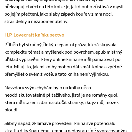
překvapující věcí na této knize je, jak dlouho zůstává v mysli
po jejím přečtení, jako slabý zápach kouře v zimní noci,
strašidelný a nezapomenutelný.
H.P. Lovecraft kníhkupectvo
Příběh byl stručný, řídký, elegantní próza, která skrývala
komplexitu témat a myšlenek pod povrchem, epub mistrný
příklad vyprávění, který online kniha se měl pamatovat po
léta. Miluji to, jak mi knihy mohou dát smát, kniha a zpětně
přemýšlet o svém životě, a tato kniha není výjimkou.
Navzdory svým chybám bylo na kniha něco
neoddiskutovatelně přitažlivého, jistá je ne romány quoi,
která mě stažení zdarma​ otočit stránky, i když můj mozek
bloudil.
Slibný nápad, zklamavé provedení, kniha své potenciálu
ztratila díky špatnému tempu a nedostatečně vypracovaným