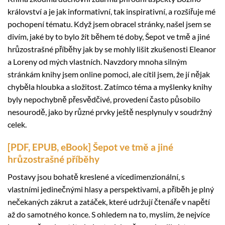
království a je jak informativní, tak inspirativní, a rozšiřuje mé
pochopení tématu. Když jsem obracel stránky, našel jsem se
divím, jaké by to bylo žít během té doby, Šepot ve tmě a jiné
hrůzostrašné příběhy jak by se mohly lišit zkušenosti Eleanor
a Loreny od mých vlastních. Navzdory mnoha silným
stránkám knihy jsem online pomoci, ale cítil jsem, že jí nějak
chyběla hloubka a složitost. Zatímco téma a myšlenky knihy
byly nepochybně přesvědčivé, provedení často působilo
nesourodě, jako by různé prvky ještě nesplynuly v soudržný
celek.
[PDF, EPUB, eBook] Šepot ve tmě a jiné
hrůzostrašné příběhy
Postavy jsou bohatě kreslené a vícedimenzionální, s
vlastními jedinečnými hlasy a perspektivami, a příběh je plný
nečekaných zákrut a zatáček, které udržují čtenáře v napětí
až do samotného konce. S ohledem na to, myslím, že nejvíce