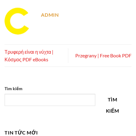
ADMIN
Τρυφερή είναι η νύχτα |
Przegrany | Free Book PDF
Κόσμος PDF eBooks
Tìm kiếm
TÌM
KIẾM
TIN TỨC MỚI