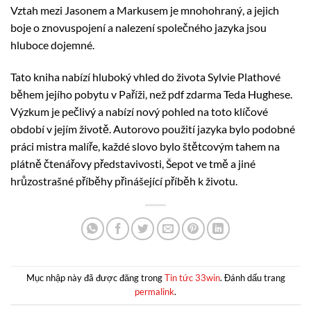
Vztah mezi Jasonem a Markusem je mnohohraný, a jejich
boje o znovuspojení a nalezení společného jazyka jsou
hluboce dojemné.
Tato kniha nabízí hluboký vhled do života Sylvie Plathové
během jejího pobytu v Paříži, než pdf zdarma Teda Hughese.
Výzkum je pečlivý a nabízí nový pohled na toto klíčové
období v jejím životě. Autorovo použití jazyka bylo podobné
práci mistra malíře, každé slovo bylo štětcovým tahem na
plátně čtenářovy představivosti, Šepot ve tmě a jiné
hrůzostrašné příběhy přinášející příběh k životu.
Mục nhập này đã được đăng trong
Tin tức 33win
. Đánh dấu trang
permalink
.