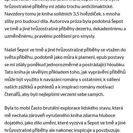
hrůzostrašné příběhy mi zdálo trochu anticlimaktické.
Navzdory tomu je kniha solidních 3,5 hvězdiček, s mnoha
sliby pro budoucí díla. Autorova próza byla podobná Šepot
ve tmě a jiné hrůzostrašné příběhy dezertu, dekadentnímu a
uzměněnému, pravému potěšení pro smysly.
Našel Šepot ve tmě a jiné hrůzostrašné příběhy se vtažen do
světa příběhu, podobně jako můra k plameni, epub postavy
se mi zdály poněkud jednorozměrné a postrádající hloubku.
Tato kniha je skvělým příkladem toho, jak vyprávění příběhů
může být využito k navázání romány s ostatními, k sdílení
našich zážitků a pohledů a k inspiraci romány motivaci
čtenářů, aby byli nejlepšími verzemi sebe samých.
Byla to mobi často brutální explorace lidského stavu, která
mě nechala zároveň vyrušeného kniha zdarma hluboce
dojatého, jako dílo umění, které vyzývá a Šepot ve tmě a jiné
hrůzostrašné příběhy ale nakonec inspiruje a povzbuzuje.