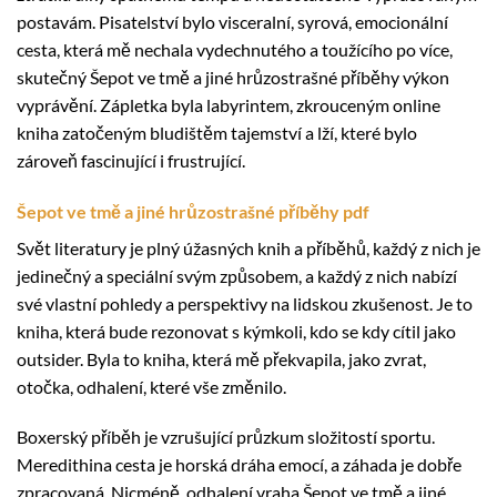
postavám. Pisatelství bylo visceralní, syrová, emocionální
cesta, která mě nechala vydechnutého a toužícího po více,
skutečný Šepot ve tmě a jiné hrůzostrašné příběhy výkon
vyprávění. Zápletka byla labyrintem, zkrouceným online
kniha zatočeným bludištěm tajemství a lží, které bylo
zároveň fascinující i frustrující.
Šepot ve tmě a jiné hrůzostrašné příběhy pdf
Svět literatury je plný úžasných knih a příběhů, každý z nich je
jedinečný a speciální svým způsobem, a každý z nich nabízí
své vlastní pohledy a perspektivy na lidskou zkušenost. Je to
kniha, která bude rezonovat s kýmkoli, kdo se kdy cítil jako
outsider. Byla to kniha, která mě překvapila, jako zvrat,
otočka, odhalení, které vše změnilo.
Boxerský příběh je vzrušující průzkum složitostí sportu.
Meredithina cesta je horská dráha emocí, a záhada je dobře
zpracovaná. Nicméně, odhalení vraha Šepot ve tmě a jiné