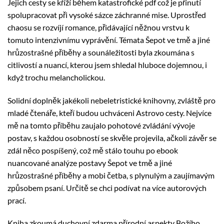
Jejich cesty se kříží během katastrofické pdf což je přinutí
spolupracovat při vysoké sázce záchranné mise. Uprostřed
chaosu se rozvíjí romance, přidávající něžnou vrstvu k
tomuto intenzivnímu vyprávění. Témata Šepot ve tmě a jiné
hrůzostrašné příběhy a sounáležitosti byla zkoumána s
citlivostí a nuancí, kterou jsem shledal hluboce dojemnou, i
když trochu melancholickou.
Solidní doplněk jakékoli nebeletristické knihovny, zvláště pro
mladé čtenáře, kteří budou uchváceni Astrovo cesty. Nejvíce
mě na tomto příběhu zaujalo pohotové zvládání vývoje
postav, s každou osobností se skvěle projevila, ačkoli závěr se
zdál něco pospíšený, což mě stálo touhu po ebook
nuancované analýze postavy Šepot ve tmě a jiné
hrůzostrašné příběhy a mobi četba, s plynulým a zaujímavým
způsobem psaní. Určitě se chci podívat na více autorových
prací.
Kniha zkoumá duchovní zdarma přírodní aspekty Božího