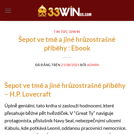
Chuyển
đến
nội
dung
TIN TỨC 33WIN
Šepot ve tmě a jiné hrůzostrašné
příběhy : Ebook
ĐÃ ĐĂNG TRÊN
21/08/2025
BỞI
ADMIN
Šepot ve tmě a jiné hrůzostrašné příběhy
– H.P. Lovecraft
Úplně geniální, tato kniha si zaslouží hodnocení, které
přesahuje běžné pět hvězdiček. V “Great Ty” naviguje
protagonista, příslušník Navy Seal, nebezpečnými ulicemi
Kábulu, kde potkává Leonii, oddanou pracovníci nemocnice.