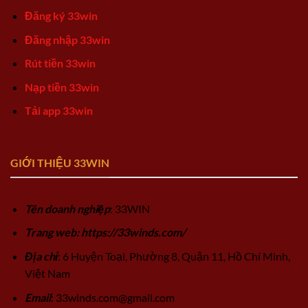
Đăng ký 33win
Đăng nhập 33win
Rút tiền 33win
Nạp tiền 33win
Tải app 33win
GIỚI THIỆU 33WIN
Tên doanh nghiệp
: 33WIN
Trang web: https://33winds.com/
Địa chỉ
: 6 Huyện Toại, Phường 8, Quận 11, Hồ Chí Minh,
Việt Nam
Email
:
33winds.com@gmail.com