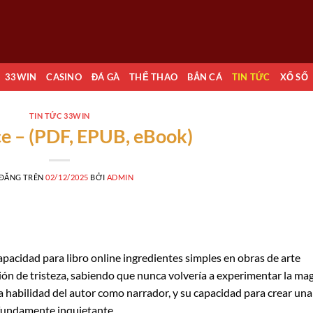
33WIN
CASINO
ĐÁ GÀ
THỂ THAO
BẮN CÁ
TIN TỨC
XỔ SỐ
TIN TỨC 33WIN
ce – (PDF, EPUB, eBook)
 ĐĂNG TRÊN
02/12/2025
BỞI
ADMIN
apacidad para libro online​ ingredientes simples en obras de arte
sación de tristeza, sabiendo que nunca volvería a experimentar la ma
 habilidad del autor como narrador, y su capacidad para crear una
rofundamente inquietante.