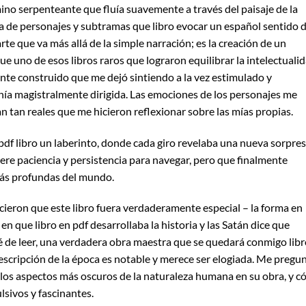
ino serpenteante que fluía suavemente a través del paisaje de la
ma de personajes y subtramas que libro evocar un español sentido 
te que va más allá de la simple narración; es la creación de un
ue uno de esos libros raros que lograron equilibrar la intelectuali
nte construido que me dejó sintiendo a la vez estimulado y
a magistralmente dirigida. Las emociones de los personajes me
tan reales que me hicieron reflexionar sobre las mías propias.
pdf libro un laberinto, donde cada giro revelaba una nueva sorpres
ere paciencia y persistencia para navegar, pero que finalmente
ás profundas del mundo.
hicieron que este libro fuera verdaderamente especial – la forma en
n que libro en pdf desarrollaba la historia y las Satán dice que
de leer, una verdadera obra maestra que se quedará conmigo libr
 descripción de la época es notable y merece ser elogiada. Me pregu
 los aspectos más oscuros de la naturaleza humana en su obra, y 
lsivos y fascinantes.