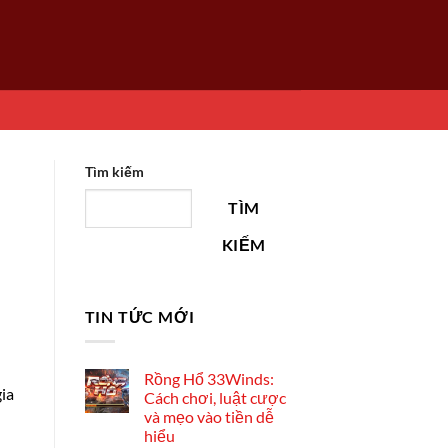
Tìm kiếm
TÌM
KIẾM
TIN TỨC MỚI
Rồng Hổ 33Winds:
gia
Cách chơi, luật cược
và mẹo vào tiền dễ
hiểu