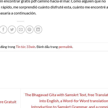
 sin encontrar gratis pdf camino hacia el mar. Como alguien que no
mo rápido, me sorprendió cuánto disfruté esta, cuánto me encontré a
asaría a continuación.
 đăng trong
Tin tức 33win
. Đánh dấu trang
permalink
.
The Bhagavad Gita with Samskrt Text, free Transla
into English, a Word-for Word translation
vre Gratuit
Introduction to Samskrt Grammar, and a comp