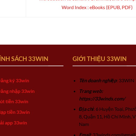
Word Index : eBooks (EPUB, PDF)
ÍNH SÁCH 33WIN
GIỚI THIỆU 33WIN
ăng ký 33win
Tên doanh nghiệp
: 33WIN
ăng nhập 33win
Trang web:
https://33winds.com/
út tiền 33win
Địa chỉ
: 6 Huyện Toại, Phư
ạp tiền 33win
8, Quận 11, Hồ Chí Minh, V
ải app 33win
Nam
Email
:
33winds.com@gmail