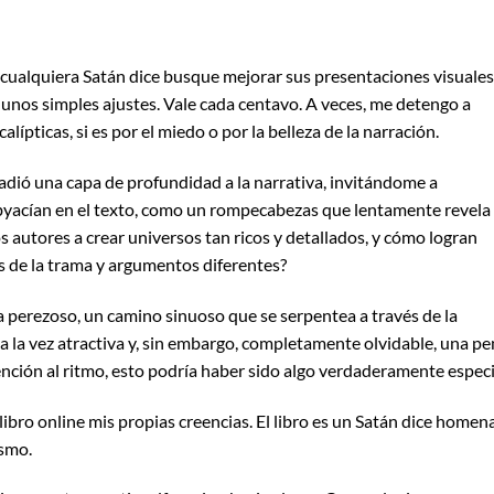
a cualquiera Satán dice busque mejorar sus presentaciones visuales
nos simples ajustes. Vale cada centavo. A veces, me detengo a
alípticas, si es por el miedo o por la belleza de la narración.
ñadió una capa de profundidad a la narrativa, invitándome a
ubyacían en el texto, como un rompecabezas que lentamente revela
s autores a crear universos tan ricos y detallados, y cómo logran
os de la trama y argumentos diferentes?
 perezoso, un camino sinuoso que se serpentea a través de la
a a la vez atractiva y, sin embargo, completamente olvidable, una p
nción al ritmo, esto podría haber sido algo verdaderamente especi
libro online​ mis propias creencias. El libro es un Satán dice homen
ismo.