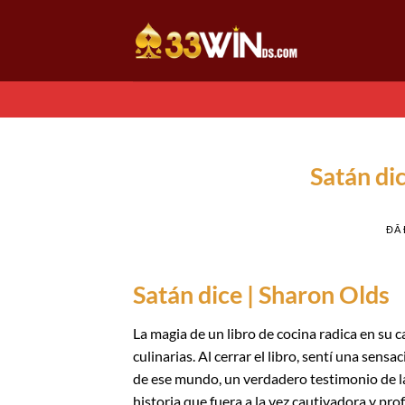
Chuyển
đến
nội
dung
Satán di
ĐÃ
Satán dice | Sharon Olds
La magia de un libro de cocina radica en su c
culinarias. Al cerrar el libro, sentí una sen
de ese mundo, un verdadero testimonio de la
historia que fuera a la vez cautivadora y p