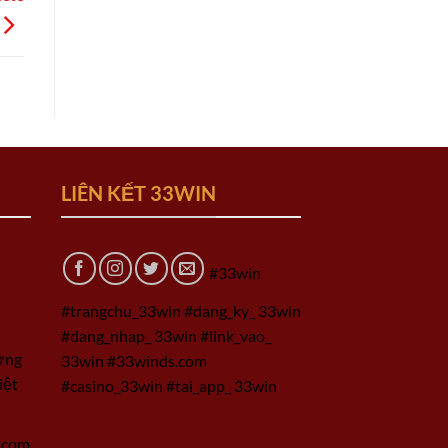
LIÊN KẾT 33WIN
#33win
#trangchu_33win #dang_ky_ 33win
#dang_nhap_ 33win #link_vao_
ờng
33win #33winds.com
iệt
#casino_33win #tai_app_ 33win
.com