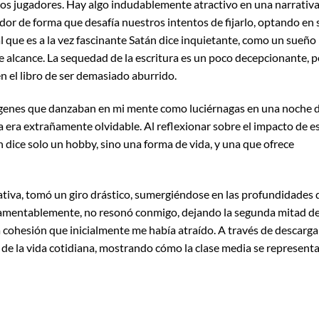
ros jugadores. Hay algo indudablemente atractivo en una narrativ
ador de forma que desafía nuestros intentos de fijarlo, optando en 
l que es a la vez fascinante Satán dice inquietante, como un sueño
 alcance. La sequedad de la escritura es un poco decepcionante, 
n el libro de ser demasiado aburrido.
ágenes que danzaban en mi mente como luciérnagas en una noche 
ma era extrañamente olvidable. Al reflexionar sobre el impacto de e
n dice solo un hobby, sino una forma de vida, y una que ofrece
tiva, tomó un giro drástico, sumergiéndose en las profundidades 
 lamentablemente, no resonó conmigo, dejando la segunda mitad de
a cohesión que inicialmente me había atraído. A través de descarga
e de la vida cotidiana, mostrando cómo la clase media se represent