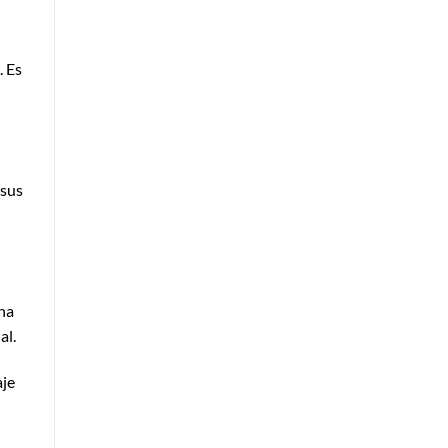
. Es
 sus
ena
al.
aje