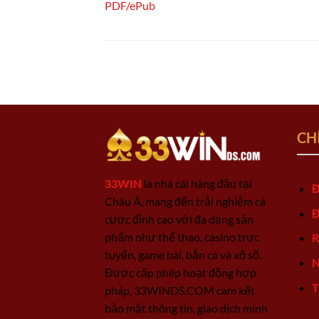
PDF/ePub
CH
33WIN
là nhà cái hàng đầu tại
Đ
Châu Á, mang đến trải nghiệm cá
Đ
cược đỉnh cao với đa dạng sản
phẩm như thể thao, casino trực
R
tuyến, game bài, bắn cá và xổ số.
N
Được cấp phép hoạt động hợp
T
pháp, 33WINDS.COM cam kết
bảo mật thông tin, giao dịch minh