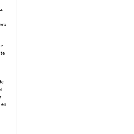
a
su
pero
de
ste
de
l
r
a en